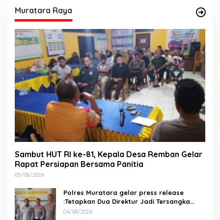
Muratara Raya
Sambut HUT RI ke-81, Kepala Desa Remban Gelar
Rapat Persiapan Bersama Panitia
05/08/2026
Polres Muratara gelar press release
:Tetapkan Dua Direktur Jadi Tersangka
Kecelakaan Maut antara Bus ALS dan
04/08/2026
Tangki BBM Tewaskan 19 Orang