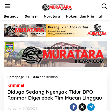
L
e
w
a
Beranda
Sumsel
Muratara
Hukum dan Kriminal
P
t
i
k
e
k
o
n
t
e
n
Homepage
/
Hukum dan Kriminal
D
i
Kriminal
d
u
Diduga Sedang Nyenyak Tidur DPO
g
Ranmor Digerebek Tim Macan Linggau
a
S
e
Marwan A
31/10/2025