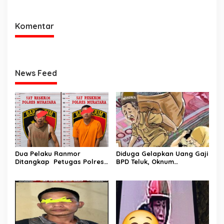
ke kejaksaan
Komentar
News Feed
Dua Pelaku Ranmor
Diduga Gelapkan Uang Gaji
Ditangkap Petugas Polres
BPD Teluk, Oknum
Musi Rawas Utara
Perangkat Desa Dilaporkan
Ke Polisi