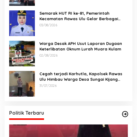
Semarak HUT RI ke-81, Pemerintah
Kecamatan Rawas Ulu Gelar Berbagai
Lomba
03/08/2026
Warga Desak APH Usut Laporan Dugaan
Keterlibatan Oknum Lurah Muara Kulam
02/08/2026
Cegah terjadi Karhutla, Kapolsek Rawas
Ulu Himbau Warga Desa Sungai Kijang
Sesuai Maklumat Kapolda Sumsel
31/07/2026
Politik Terbaru