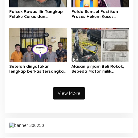
Polsek Rawas Ilir Tangkap
Polda Sumsel Pastikan
Pelaku Curas dan
Proses Hukum Kasus
Pemerasan Batu Split
Pencabulan Anak di Sako
Berjalan hingga
Persidangan
Setelah dinyatakan
Alasan pinjam Beli Rokok,
lengkap berkas tersangka
Sepeda Motor milik
pencuri hewan dilimpahkan
Tetangga Digelapkan
ke kejaksaan
View More