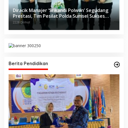
Diracik Manajer ‘Srikandi Polwan’ Segudang
Prestasi, Tim Pesilat Polda Sumsel Sukses
Diajang Kejurnas Menpora Cup II 2024
2228 Dilihat
Berita Pendidikan