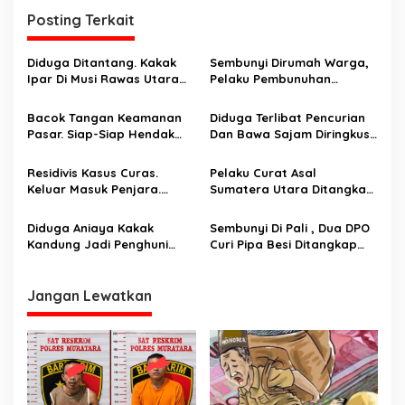
g
Posting Terkait
a
s
Diduga Ditantang. Kakak
Sembunyi Dirumah Warga,
i
Ipar Di Musi Rawas Utara
Pelaku Pembunuhan
p
Dianiaya Hingga Tewas
Masalah Perbatasan Kebun
Oleh Adik Ipar. Pelaku
Ditangkap
Bacok Tangan Keamanan
Diduga Terlibat Pencurian
o
Ditangkap Di Ogan Ilir
Pasar. Siap-Siap Hendak
Dan Bawa Sajam Diringkus
s
Melarikan Diri Ditangkap
Aparat
Tim Macan Linggau
Residivis Kasus Curas.
Pelaku Curat Asal
Keluar Masuk Penjara.
Sumatera Utara Ditangkap
Diringkus Reskrim Polsek
Unit Reskrim Polsek Lubuk
Rawas Ilir
Linggau Barat
Diduga Aniaya Kakak
Sembunyi Di Pali , Dua DPO
Kandung Jadi Penghuni
Curi Pipa Besi Ditangkap
Hotel Prodeo Polsek
Tim Landak
Selatan.
Jangan Lewatkan