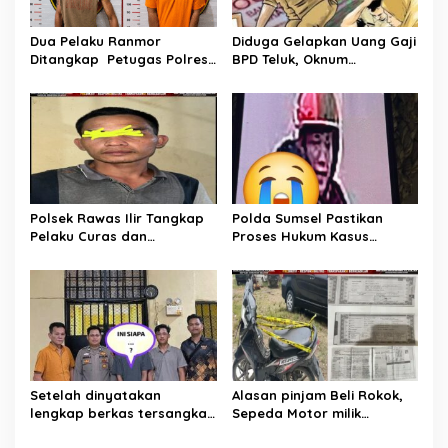
Dua Pelaku Ranmor
Diduga Gelapkan Uang Gaji
Ditangkap Petugas Polres
BPD Teluk, Oknum
Musi Rawas Utara
Perangkat Desa Dilaporkan
Ke Polisi
Polsek Rawas Ilir Tangkap
Polda Sumsel Pastikan
Pelaku Curas dan
Proses Hukum Kasus
Pemerasan Batu Split
Pencabulan Anak di Sako
Berjalan hingga
Persidangan
Setelah dinyatakan
Alasan pinjam Beli Rokok,
lengkap berkas tersangka
Sepeda Motor milik
pencuri hewan dilimpahkan
Tetangga Digelapkan