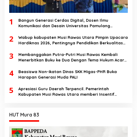
1
Bangun Generasi Cerdas Digital, Dosen Ilmu
Komunikasi dan Desain Universitas Pamulang
Sosialisasikan Bahaya Disinformasi AI dan Hate
2
Speech di SMK Ikhlas Jawilan
Wabup kabupaten Musi Rawas Utara Pimpin Upacara
Hardiknas 2026, Pentingnya Pendidikan Berkualitas
dan berakhlak
3
Membanggakan Putra-Putri Musi Rawas Kembali
Menerbitkan Buku ke Dua Dengan Tema Hukum Acara
Perdata
4
Beasiswa Non-ikatan Dinas SKK Migas-PHR Buka
Harapan Generasi Muda PALI
5
Apresiasi Guru Daerah Terpencil. Pemerintah
Kabupaten Musi Rawas Utara memberi Insentif
Tambahan
HUT Mura 83