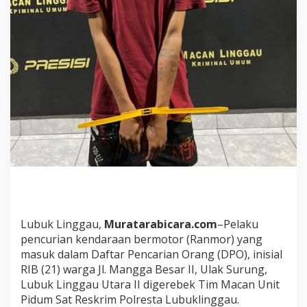
D
i
g
e
r
e
b
e
k
T
i
m
M
a
c
a
n
L
Lubuk Linggau,
Muratarabicara.com
–Pelaku
i
pencurian kendaraan bermotor (Ranmor) yang
n
g
masuk dalam Daftar Pencarian Orang (DPO), inisial
g
RIB (21) warga Jl. Mangga Besar II, Ulak Surung,
a
Lubuk Linggau Utara II digerebek Tim Macan Unit
u
Pidum Sat Reskrim Polresta Lubuklinggau.