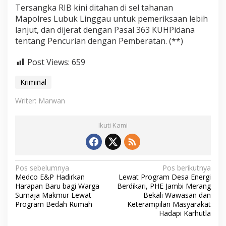
Tersangka RIB kini ditahan di sel tahanan
Mapolres Lubuk Linggau untuk pemeriksaan lebih
lanjut, dan dijerat dengan Pasal 363 KUHPidana
tentang Pencurian dengan Pemberatan. (**)
Post Views:
659
Kriminal
Writer: Marwan
Ikuti Kami
N
Pos sebelumnya
Pos berikutnya
Medco E&P Hadirkan
Lewat Program Desa Energi
a
Harapan Baru bagi Warga
Berdikari, PHE Jambi Merang
v
Sumaja Makmur Lewat
Bekali Wawasan dan
Program Bedah Rumah
Keterampilan Masyarakat
i
Hadapi Karhutla