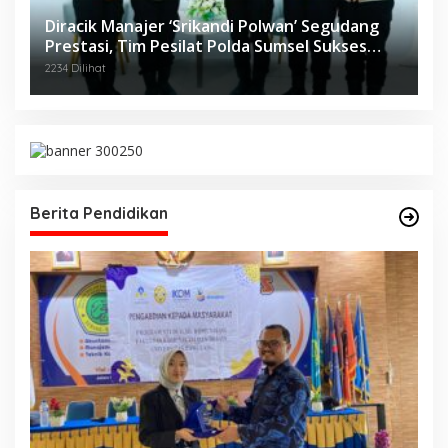
Diracik Manajer ‘Srikandi Polwan’ Segudang
Prestasi, Tim Pesilat Polda Sumsel Sukses
Diajang Kejurnas Menpora Cup II 2024
2234 Dilihat
Berita Pendidikan