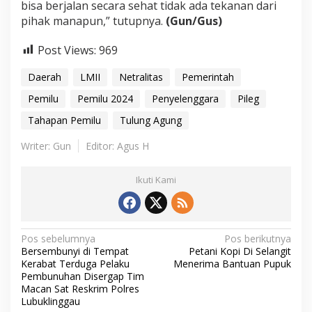
bisa berjalan secara sehat tidak ada tekanan dari
pihak manapun,” tutupnya.
(Gun/Gus)
Post Views:
969
Daerah
LMII
Netralitas
Pemerintah
Pemilu
Pemilu 2024
Penyelenggara
Pileg
Tahapan Pemilu
Tulung Agung
Writer: Gun
Editor: Agus H
Ikuti Kami
N
Pos sebelumnya
Pos berikutnya
Bersembunyi di Tempat
Petani Kopi Di Selangit
a
Kerabat Terduga Pelaku
Menerima Bantuan Pupuk
v
Pembunuhan Disergap Tim
Macan Sat Reskrim Polres
i
Lubuklinggau