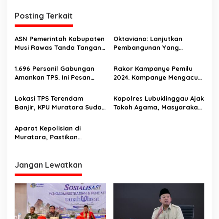
g
Posting Terkait
a
s
ASN Pemerintah Kabupaten
Oktaviano: Lanjutkan
i
Musi Rawas Tanda Tangani
Pembangunan Yang
p
Fakta Integritas Netralitas
Berkelanjutan
Di Pilkada 2024
1.696 Personil Gabungan
Rakor Kampanye Pemilu
o
Amankan TPS. Ini Pesan
2024. Kampanye Mengacu
s
Kapolres Muratara
Kepada PKPU Nomor 15
Tahun 2023
Lokasi TPS Terendam
Kapolres Lubuklinggau Ajak
Banjir, KPU Muratara Sudah
Tokoh Agama, Masyarakat
Melapor Ke KPU Provinsi
Jaga Pemilu 2024 Aman,
Damai Dan Kondusif
Aparat Kepolisian di
Muratara, Pastikan
Keamanan Logistik Pemilu
Jangan Lewatkan