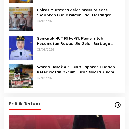
Polres Muratara gelar press release
:Tetapkan Dua Direktur Jadi Tersangka
Kecelakaan Maut antara Bus ALS dan
04/08/2026
Tangki BBM Tewaskan 19 Orang
Semarak HUT RI ke-81, Pemerintah
Kecamatan Rawas Ulu Gelar Berbagai
Lomba
03/08/2026
Warga Desak APH Usut Laporan Dugaan
Keterlibatan Oknum Lurah Muara Kulam
02/08/2026
Politik Terbaru