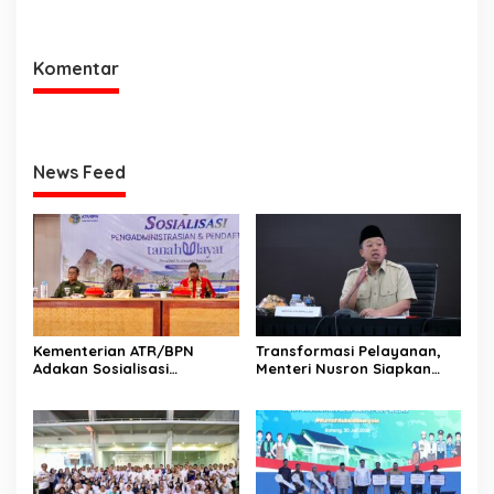
Sentuh Tanahku
Peningkatan Kualitas
Layanan Pertanahan
Komentar
News Feed
Kementerian ATR/BPN
Transformasi Pelayanan,
Adakan Sosialisasi
Menteri Nusron Siapkan
Pengadministrasian Tanah
Pola Karier Baru untuk
Ulayat untuk Perkuat
Perkuat Profesionalisme
Kepastian Hukum bagi
Pegawai ATR/BPN
Masyarakat Hukum Adat di
Tana Toraja