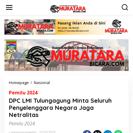
L
e
w
a
t
i
k
e
k
o
n
t
e
n
Homepage
/
Nasional
D
P
Pemilu 2024
C
L
DPC LMI Tulungagung Minta Seluruh
M
Penyelenggara Negara Jaga
I
Netralitas
T
u
Pemilu 2024
l
u
Lintangposmedia
17/11/2023