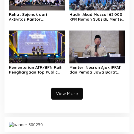
Rehat Sejenak dari
Hadiri Akad Massal 62.000
Aktivitas Kantor,
KPR Rumah Subsidi, Menteri
Kementerian ATR/BPN
Nusron: Legalitas Tanah
Adakan Slow Run Rutin
Beri Kepastian bagi
Sepulang Kerja
Masyarakat
Kementerian ATR/BPN Raih
Menteri Nusron Ajak IPPAT
Penghargaan Top Public
dan Pemda Jawa Barat
Service App Lewat Aplikasi
Perkuat Sinergi demi
Sentuh Tanahku
Peningkatan Kualitas
Layanan Pertanahan
View More