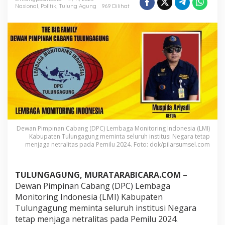
n
Nasional
,
Politik
,
Tulung Agung
969 Dilihat
g
a
g
u
n
g
M
i
n
t
a
S
e
Dewan Pimpinan Cabang (DPC) Lembaga Monitoring Indonesia (LMI)
l
Kabupaten Tulungagung meminta seluruh institusi Negara tetap
u
menjaga netralitas pada Pemilu 2024. Foto: dok/pilarsumsel.com
r
u
h
TULUNGAGUNG, MURATARABICARA.COM
–
P
Dewan Pimpinan Cabang (DPC) Lembaga
e
n
Monitoring Indonesia (LMI) Kabupaten
y
Tulungagung meminta seluruh institusi Negara
e
tetap menjaga netralitas pada Pemilu 2024.
l