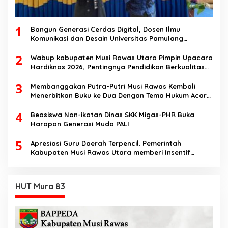
1
Bangun Generasi Cerdas Digital, Dosen Ilmu
Komunikasi dan Desain Universitas Pamulang
Sosialisasikan Bahaya Disinformasi AI dan Hate
2
Speech di SMK Ikhlas Jawilan
Wabup kabupaten Musi Rawas Utara Pimpin Upacara
Hardiknas 2026, Pentingnya Pendidikan Berkualitas
dan berakhlak
3
Membanggakan Putra-Putri Musi Rawas Kembali
Menerbitkan Buku ke Dua Dengan Tema Hukum Acara
Perdata
4
Beasiswa Non-ikatan Dinas SKK Migas-PHR Buka
Harapan Generasi Muda PALI
5
Apresiasi Guru Daerah Terpencil. Pemerintah
Kabupaten Musi Rawas Utara memberi Insentif
Tambahan
HUT Mura 83