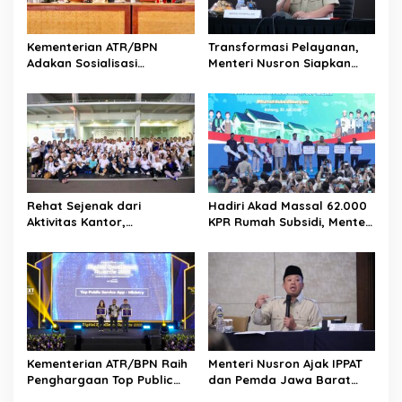
Kementerian ATR/BPN
Transformasi Pelayanan,
Adakan Sosialisasi
Menteri Nusron Siapkan
Pengadministrasian Tanah
Pola Karier Baru untuk
Ulayat untuk Perkuat
Perkuat Profesionalisme
Kepastian Hukum bagi
Pegawai ATR/BPN
Masyarakat Hukum Adat di
Tana Toraja
Rehat Sejenak dari
Hadiri Akad Massal 62.000
Aktivitas Kantor,
KPR Rumah Subsidi, Menteri
Kementerian ATR/BPN
Nusron: Legalitas Tanah
Adakan Slow Run Rutin
Beri Kepastian bagi
Sepulang Kerja
Masyarakat
Kementerian ATR/BPN Raih
Menteri Nusron Ajak IPPAT
Penghargaan Top Public
dan Pemda Jawa Barat
Service App Lewat Aplikasi
Perkuat Sinergi demi