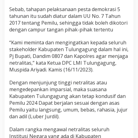
e
Sebab, tahapan pelaksanaan pesta demokrasi 5
n
g
tahunan itu sudah diatur dalam UU No. 7 Tahun
g
2017 tentang Pemilu, sehingga tidak boleh dikotori
a
dengan campur tangan pihak-pihak tertentu
r
a
“Kami meminta dan mengingatkan kepada seluruh
N
e
stakeholder Kabupaten Tulungagung dalam hal ini,
g
Pj Bupati, Dandim 0807 dan Kapolres agar menjaga
a
netralitas,” kata Ketua DPC LMI Tulungagung,
r
Muspida Ariyadi. Kamis (16/11/2023).
a
J
a
Dengan menjunjung tinggi netralitas atau
g
mengedepankan imparsial, maka suasana
a
Kabupaten Tulungagung akan tetap kondusif dan
N
Pemilu 2024 Dapat berjalan sesuai dengan asas
e
Pemilu yaitu langsung, umum, bebas, rahasia, jujur
t
r
dan adil (Luber Jurdil).
a
l
Dalam rangka mengawal netralitas seluruh
i
Institusi Negara yang ada di Kabupaten
t