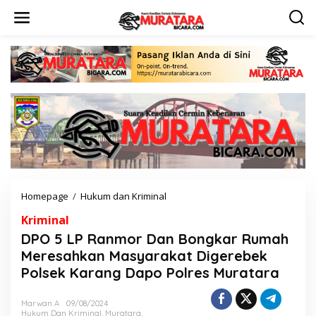
L
e
w
a
t
i
k
e
k
o
n
t
e
n
Homepage
/
Hukum dan Kriminal
D
P
Kriminal
O
5
DPO 5 LP Ranmor Dan Bongkar Rumah
L
Meresahkan Masyarakat Digerebek
P
Polsek Karang Dapo Polres Muratara
R
a
n
Marwan A
09/08/2024
m
Hukum Dan Kriminal
,
Muratara
,