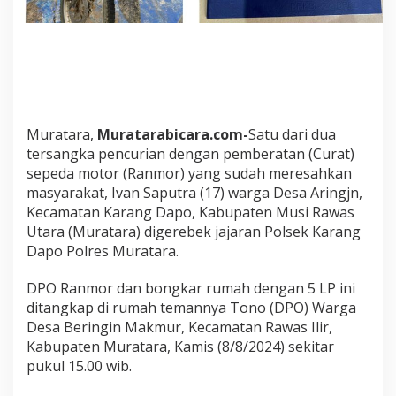
a
n
M
a
s
y
a
r
Muratara,
Muratarabicara.com-
Satu dari dua
a
tersangka pencurian dengan pemberatan (Curat)
k
a
sepeda motor (Ranmor) yang sudah meresahkan
t
masyarakat, Ivan Saputra (17) warga Desa Aringjn,
D
Kecamatan Karang Dapo, Kabupaten Musi Rawas
i
Utara (Muratara) digerebek jajaran Polsek Karang
g
Dapo Polres Muratara.
e
r
e
DPO Ranmor dan bongkar rumah dengan 5 LP ini
b
ditangkap di rumah temannya Tono (DPO) Warga
e
Desa Beringin Makmur, Kecamatan Rawas Ilir,
k
Kabupaten Muratara, Kamis (8/8/2024) sekitar
P
o
pukul 15.00 wib.
l
s