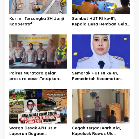
Karim : Tersangka SH Janji
Sambut HUT RI ke-81,
Kooperatif
Kepala Desa Remban Gelar
Rapat Persiapan Bersama
Panitia
Polres Muratara gelar
Semarak HUT RI ke-81,
press release :Tetapkan
Pemerintah Kecamatan
Dua Direktur Jadi
Rawas Ulu Gelar Berbagai
Tersangka Kecelakaan
Lomba
Maut antara Bus ALS dan
Tangki BBM Tewaskan 19
Orang
Warga Desak APH Usut
Cegah terjadi Karhutla,
Laporan Dugaan
Kapolsek Rawas Ulu