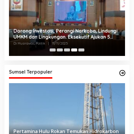
Dorong Investasi, Perangi Narkoba, Lindungi
A
UMKM dan Lingkungan. Eksekutif Ajukan 5
2
Raperda Strategis.
Di Musirawas, Politik
|
11/11/2025
Di
Sumsel Terpopuler
Pertamina Hulu Rokan Temukan Hidrokarbon