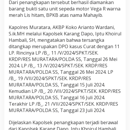
Dari penangkapan tersebut berhasil diamankan
e
barang bukti satu unit sepeda motor Vega R warna
k
merah Lis hitam, BPKB atas nama Mahayib.
K
a
r
Kapolres Muratara, AKBP Koko Arianto Wardani,
a
S.ik.MH melalui Kapolsek Karang Dapo, Iptu Khoirul
n
Hambali, SH, mengatakan bahwa tersangka
g
ditangkap merupakan DPO kasus Curat dengan 11
D
a
LP. Rincinya LP /B_. 11 /V/2024/SPKT/SEK.
p
KRDP/RES MURATARA/POLDA SS, Tanggal 26 Mei
o
2024. LP /B_. 13 /V/2024/SPKT/SEK. KRDP/RES
P
MURATARA/POLDA SS, Tanggal 26 Mei 2024. LP
o
l
/B_. 19 /VII/2024/SPKT/SEK. KRDP/RES
r
MURATARA/POLDA SS, Tanggal 15 Juli 2024.
e
Kemudian LP /B_. 20 /VII/2024/SPKT/SEK. KRDP/RES
s
MURATARA/POLDA SS, Tanggal 16 Juli 2024.
M
Terakhir LP /B_. 21 /VII/2024/SPKT/SEK. KRDP/RES
u
r
MURATARA/POLDA SS, Tanggal 23 Juli 2024.
a
t
Dijelaskan Kapolsek penangkapan terjadi berawal
a
dari Kapolsek Karang Dapo, Iptu Khoirul Hambali,
r