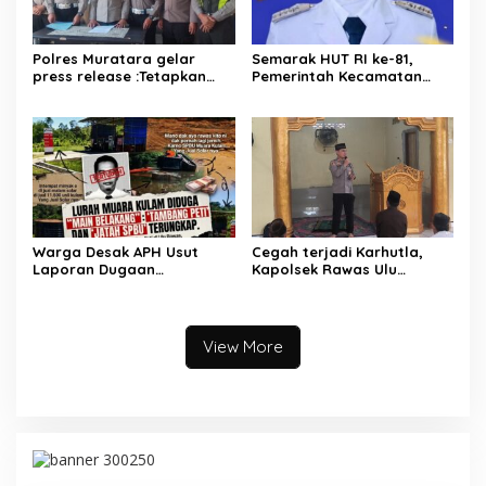
Polres Muratara gelar
Semarak HUT RI ke-81,
press release :Tetapkan
Pemerintah Kecamatan
Dua Direktur Jadi
Rawas Ulu Gelar Berbagai
Tersangka Kecelakaan
Lomba
Maut antara Bus ALS dan
Tangki BBM Tewaskan 19
Orang
Warga Desak APH Usut
Cegah terjadi Karhutla,
Laporan Dugaan
Kapolsek Rawas Ulu
Keterlibatan Oknum Lurah
Himbau Warga Desa Sungai
Muara Kulam
Kijang Sesuai Maklumat
Kapolda Sumsel
View More