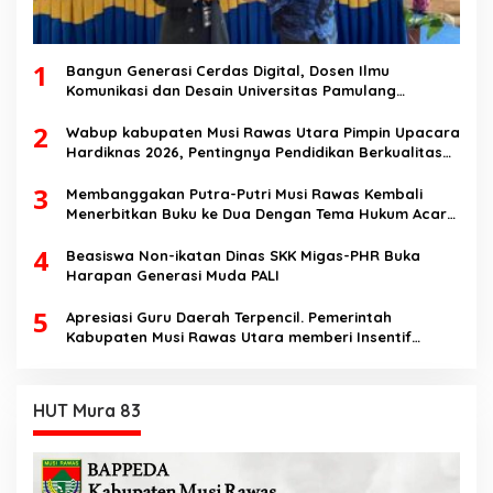
1
Bangun Generasi Cerdas Digital, Dosen Ilmu
Komunikasi dan Desain Universitas Pamulang
Sosialisasikan Bahaya Disinformasi AI dan Hate
2
Speech di SMK Ikhlas Jawilan
Wabup kabupaten Musi Rawas Utara Pimpin Upacara
Hardiknas 2026, Pentingnya Pendidikan Berkualitas
dan berakhlak
3
Membanggakan Putra-Putri Musi Rawas Kembali
Menerbitkan Buku ke Dua Dengan Tema Hukum Acara
Perdata
4
Beasiswa Non-ikatan Dinas SKK Migas-PHR Buka
Harapan Generasi Muda PALI
5
Apresiasi Guru Daerah Terpencil. Pemerintah
Kabupaten Musi Rawas Utara memberi Insentif
Tambahan
HUT Mura 83