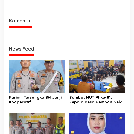
Keterlibatan Oknum Lurah
Himbau Warga Desa Sungai
Muara Kulam
Kijang Sesuai Maklumat
Kapolda Sumsel
Komentar
News Feed
Karim : Tersangka SH Janji
Sambut HUT RI ke-81,
Kooperatif
Kepala Desa Remban Gelar
Rapat Persiapan Bersama
Panitia