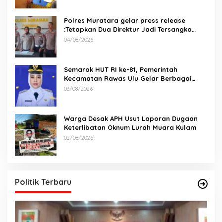
Polres Muratara gelar press release
:Tetapkan Dua Direktur Jadi Tersangka
Kecelakaan Maut antara Bus ALS dan
04/08/2026
Tangki BBM Tewaskan 19 Orang
Semarak HUT RI ke-81, Pemerintah
Kecamatan Rawas Ulu Gelar Berbagai
Lomba
03/08/2026
Warga Desak APH Usut Laporan Dugaan
Keterlibatan Oknum Lurah Muara Kulam
02/08/2026
Politik Terbaru