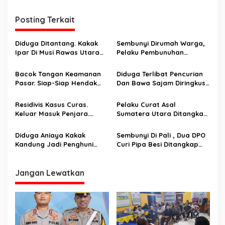
i
Posting Terkait
g
a
Diduga Ditantang. Kakak
Sembunyi Dirumah Warga,
s
Ipar Di Musi Rawas Utara
Pelaku Pembunuhan
Dianiaya Hingga Tewas
Masalah Perbatasan Kebun
i
Oleh Adik Ipar. Pelaku
Ditangkap
Bacok Tangan Keamanan
Diduga Terlibat Pencurian
p
Ditangkap Di Ogan Ilir
Pasar. Siap-Siap Hendak
Dan Bawa Sajam Diringkus
Melarikan Diri Ditangkap
Aparat
o
Tim Macan Linggau
Residivis Kasus Curas.
Pelaku Curat Asal
s
Keluar Masuk Penjara.
Sumatera Utara Ditangkap
Diringkus Reskrim Polsek
Unit Reskrim Polsek Lubuk
Rawas Ilir
Linggau Barat
Diduga Aniaya Kakak
Sembunyi Di Pali , Dua DPO
Kandung Jadi Penghuni
Curi Pipa Besi Ditangkap
Hotel Prodeo Polsek
Tim Landak
Selatan.
Jangan Lewatkan