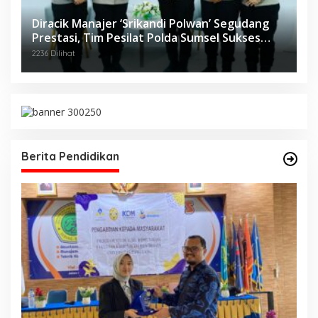
Diracik Manajer ‘Srikandi Polwan’ Segudang
Prestasi, Tim Pesilat Polda Sumsel Sukses
Diajang Kejurnas Menpora Cup II 2024
2236 Dilihat
Berita Pendidikan