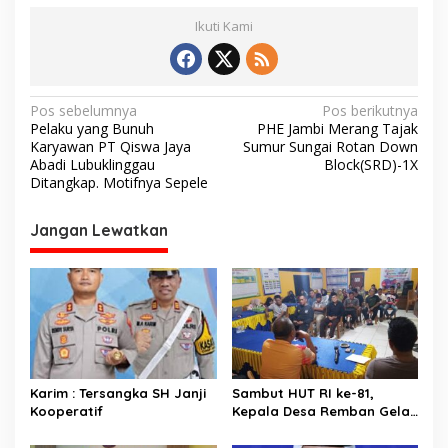
Ikuti Kami
N
Pos sebelumnya
Pos berikutnya
Pelaku yang Bunuh
PHE Jambi Merang Tajak
a
Karyawan PT Qiswa Jaya
Sumur Sungai Rotan Down
v
Abadi Lubuklinggau
Block(SRD)-1X
Ditangkap. Motifnya Sepele
i
g
Jangan Lewatkan
a
s
i
p
o
s
Karim : Tersangka SH Janji
Sambut HUT RI ke-81,
Kooperatif
Kepala Desa Remban Gelar
Rapat Persiapan Bersama
Panitia