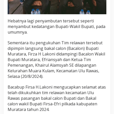
t
a
r
a
Hebatnya lagi penyambutan tersebut seperti
M
menyambut kedatangan Bupati-Wakil Bupati, pada
a
j
umumnya.
u
F
Sementara itu pengukuhan Tim relawan tersebut
i
dipimpin langsung bakal calon (Bacalon) Bupati
r
Muratara, Firza H Lakoni didampingi Bacalon Wakil
s
a
Bupati Muratara, Efriansyah dan Ketua Tim
-
Pemenangan, Khairul Alamsyah SE dilapangan
E
Kelurahan Muara Kulam, Kecamatan Ulu Rawas,
f
Selasa (20/8/2024).
r
i
Bacabup Firsa H.Lakoni mengucapkan selamat atas
telah dikukuhkan tim relawan kecamatan Ulu
Rawas pasangan bakal calon Bupati dan Bakal
calon wakil Bupati Firsa-Efri pilkada kabupaten
Muratara tahun 2024.