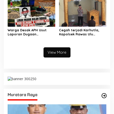
Maut antara Bus ALS dan
Tangki BBM Tewaskan 19
Orang
Warga Desak APH Usut
Cegah terjadi Karhutla,
Laporan Dugaan
Kapolsek Rawas Ulu
Keterlibatan Oknum Lurah
Himbau Warga Desa Sungai
Muara Kulam
Kijang Sesuai Maklumat
Kapolda Sumsel
View More
Muratara Raya