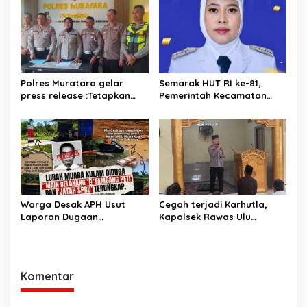
Polres Muratara gelar
Semarak HUT RI ke-81,
press release :Tetapkan
Pemerintah Kecamatan
Dua Direktur Jadi
Rawas Ulu Gelar Berbagai
Tersangka Kecelakaan
Lomba
Maut antara Bus ALS dan
Tangki BBM Tewaskan 19
Orang
Warga Desak APH Usut
Cegah terjadi Karhutla,
Laporan Dugaan
Kapolsek Rawas Ulu
Keterlibatan Oknum Lurah
Himbau Warga Desa Sungai
Muara Kulam
Kijang Sesuai Maklumat
Kapolda Sumsel
Komentar