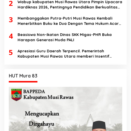
2
Speech di SMK Ikhlas Jawilan
Wabup kabupaten Musi Rawas Utara Pimpin Upacara
Hardiknas 2026, Pentingnya Pendidikan Berkualitas
dan berakhlak
3
Membanggakan Putra-Putri Musi Rawas Kembali
Menerbitkan Buku ke Dua Dengan Tema Hukum Acara
Perdata
4
Beasiswa Non-ikatan Dinas SKK Migas-PHR Buka
Harapan Generasi Muda PALI
5
Apresiasi Guru Daerah Terpencil. Pemerintah
Kabupaten Musi Rawas Utara memberi Insentif
Tambahan
HUT Mura 83