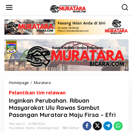
L
e
w
a
t
i
k
e
k
o
n
t
e
n
Homepage
/
Muratara
I
n
Pelantikan tim relawan
g
i
Inginkan Perubahan. Ribuan
n
Masyarakat Ulu Rawas Sambut
k
Pasangan Muratara Maju Firsa – Efri
a
n
Marwan A
21/08/2024
P
Muratara
,
Politik
,
Uncategorized
1389 Dilihat
e