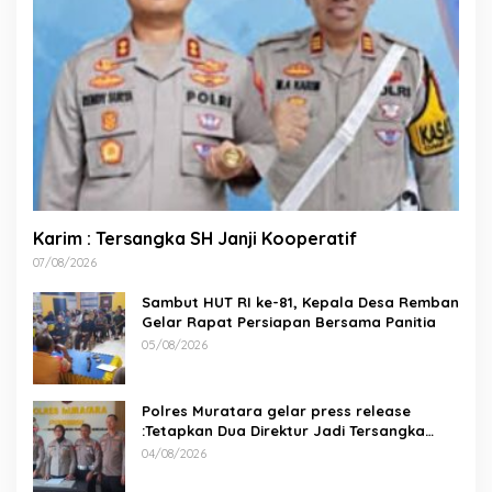
Karim : Tersangka SH Janji Kooperatif
07/08/2026
Sambut HUT RI ke-81, Kepala Desa Remban
Gelar Rapat Persiapan Bersama Panitia
05/08/2026
Polres Muratara gelar press release
:Tetapkan Dua Direktur Jadi Tersangka
Kecelakaan Maut antara Bus ALS dan
04/08/2026
Tangki BBM Tewaskan 19 Orang