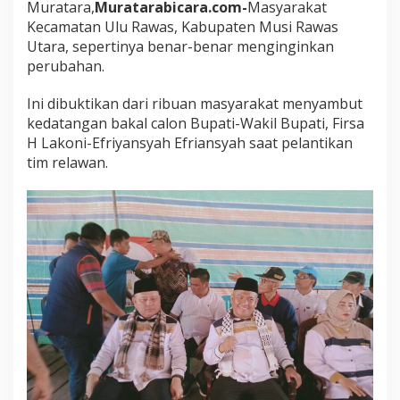
Muratara,
Muratarabicara.com-
Masyarakat
l
Kecamatan Ulu Rawas, Kabupaten Musi Rawas
u
R
Utara, sepertinya benar-benar menginginkan
a
perubahan.
w
a
Ini dibuktikan dari ribuan masyarakat menyambut
s
kedatangan bakal calon Bupati-Wakil Bupati, Firsa
S
a
H Lakoni-Efriyansyah Efriansyah saat pelantikan
m
tim relawan.
b
u
t
P
a
s
a
n
g
a
n
M
u
r
a