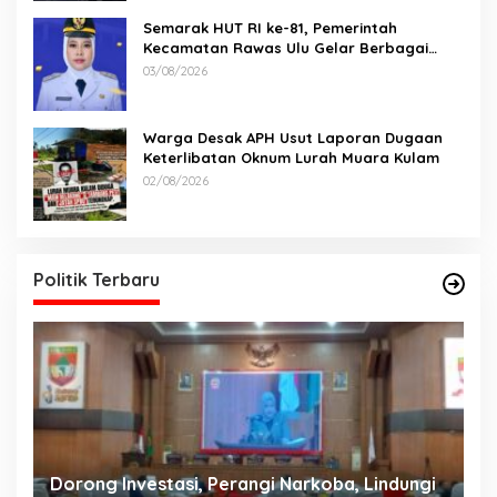
Semarak HUT RI ke-81, Pemerintah
Kecamatan Rawas Ulu Gelar Berbagai
Lomba
03/08/2026
Warga Desak APH Usut Laporan Dugaan
Keterlibatan Oknum Lurah Muara Kulam
02/08/2026
Politik Terbaru
Dorong Investasi, Perangi Narkoba, Lindungi
A