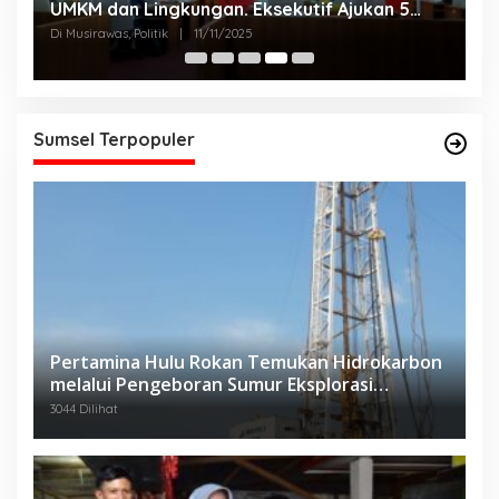
UMKM dan Lingkungan. Eksekutif Ajukan 5
2
Raperda Strategis.
Di Musirawas, Politik
|
11/11/2025
Di
Sumsel Terpopuler
Pertamina Hulu Rokan Temukan Hidrokarbon
melalui Pengeboran Sumur Eksplorasi
Anggrek Violet (AVO)-001
3044 Dilihat