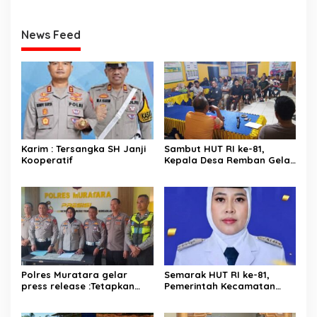
News Feed
Karim : Tersangka SH Janji
Sambut HUT RI ke-81,
Kooperatif
Kepala Desa Remban Gelar
Rapat Persiapan Bersama
Panitia
Polres Muratara gelar
Semarak HUT RI ke-81,
press release :Tetapkan
Pemerintah Kecamatan
Dua Direktur Jadi
Rawas Ulu Gelar Berbagai
Tersangka Kecelakaan
Lomba