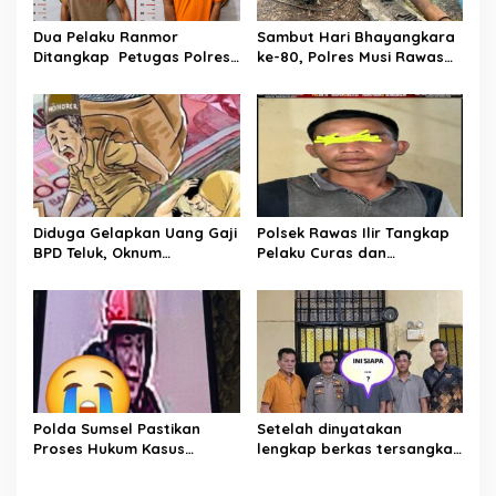
Dua Pelaku Ranmor
Sambut Hari Bhayangkara
Ditangkap Petugas Polres
ke-80, Polres Musi Rawas
Musi Rawas Utara
Hadir Bangun Jembatan
dan Perkuat Akses Warga
Jayaloka
Diduga Gelapkan Uang Gaji
Polsek Rawas Ilir Tangkap
BPD Teluk, Oknum
Pelaku Curas dan
Perangkat Desa Dilaporkan
Pemerasan Batu Split
Ke Polisi
Polda Sumsel Pastikan
Setelah dinyatakan
Proses Hukum Kasus
lengkap berkas tersangka
Pencabulan Anak di Sako
pencuri hewan dilimpahkan
Berjalan hingga
ke kejaksaan