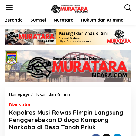
L
e
w
a
Beranda
Sumsel
Muratara
Hukum dan Kriminal
P
t
i
k
e
k
o
n
t
e
n
Homepage
/
Hukum dan Kriminal
K
a
Narkoba
p
o
Kapolres Musi Rawas Pimpin Langsung
l
Penggerebekan Diduga Kampung
r
Narkoba di Desa Tanah Priuk
e
s