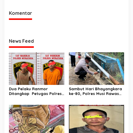
Persidangan
Komentar
News Feed
Dua Pelaku Ranmor
Sambut Hari Bhayangkara
Ditangkap Petugas Polres
ke-80, Polres Musi Rawas
Musi Rawas Utara
Hadir Bangun Jembatan
dan Perkuat Akses Warga
Jayaloka