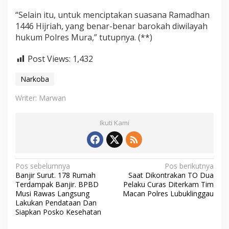
“Selain itu, untuk menciptakan suasana Ramadhan
1446 Hijriah, yang benar-benar barokah diwilayah
hukum Polres Mura,” tutupnya. (**)
Post Views:
1,432
Narkoba
Writer: Marwan
Ikuti Kami
N
Pos sebelumnya
Pos berikutnya
Banjir Surut. 178 Rumah
Saat Dikontrakan TO Dua
a
Terdampak Banjir. BPBD
Pelaku Curas Diterkam Tim
v
Musi Rawas Langsung
Macan Polres Lubuklinggau
Lakukan Pendataan Dan
i
Siapkan Posko Kesehatan
g