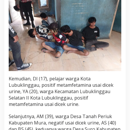
a
r
k
o
b
a
d
i
D
e
s
a
T
a
n
Kemudian, DI (17), pelajar warga Kota
a
Lubuklinggau, positif metamfetamina usai dicek
h
urine, YA (20), warga Kecamatan Lubuklinggau
P
r
Selatan II Kota Lubuklinggau, positif
i
metamfetamina usai dicek urine.
u
k
Selanjutnya, AM (39), warga Desa Tanah Periuk
Kabupaten Mura, negatif usai dicek urine, AS (40)
dan BS (45), keduanya warga Desa Suro Kabupaten