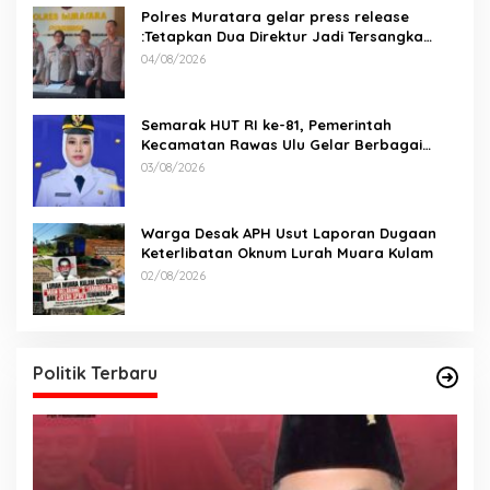
Polres Muratara gelar press release
:Tetapkan Dua Direktur Jadi Tersangka
Kecelakaan Maut antara Bus ALS dan
04/08/2026
Tangki BBM Tewaskan 19 Orang
Semarak HUT RI ke-81, Pemerintah
Kecamatan Rawas Ulu Gelar Berbagai
Lomba
03/08/2026
Warga Desak APH Usut Laporan Dugaan
Keterlibatan Oknum Lurah Muara Kulam
02/08/2026
Politik Terbaru