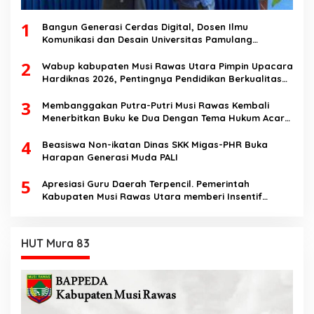
1
Bangun Generasi Cerdas Digital, Dosen Ilmu
Komunikasi dan Desain Universitas Pamulang
Sosialisasikan Bahaya Disinformasi AI dan Hate
2
Speech di SMK Ikhlas Jawilan
Wabup kabupaten Musi Rawas Utara Pimpin Upacara
Hardiknas 2026, Pentingnya Pendidikan Berkualitas
dan berakhlak
3
Membanggakan Putra-Putri Musi Rawas Kembali
Menerbitkan Buku ke Dua Dengan Tema Hukum Acara
Perdata
4
Beasiswa Non-ikatan Dinas SKK Migas-PHR Buka
Harapan Generasi Muda PALI
5
Apresiasi Guru Daerah Terpencil. Pemerintah
Kabupaten Musi Rawas Utara memberi Insentif
Tambahan
HUT Mura 83