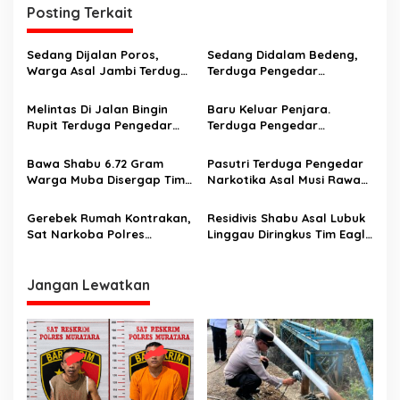
Posting Terkait
a
s
Sedang Dijalan Poros,
Sedang Didalam Bedeng,
i
Warga Asal Jambi Terduga
Terduga Pengedar
p
Pengedar Narkoba
Narkotika Disergap
Disergap Petugas
Melintas Di Jalan Bingin
Baru Keluar Penjara.
o
Rupit Terduga Pengedar
Terduga Pengedar
s
Narkotika Dicegat
Narkotika Dikerangkeng
Bawa Shabu 6.72 Gram
Pasutri Terduga Pengedar
Warga Muba Disergap Tim
Narkotika Asal Musi Rawas
Eagle Squad Sat Res
Dicegat Sat Narkoba
Narkoba Polres Musi Rawas
Polres Lubuklinggau
Gerebek Rumah Kontrakan,
Residivis Shabu Asal Lubuk
Sat Narkoba Polres
Linggau Diringkus Tim Eagle
Lubuklinggau Amankan
Squad Polres Musi Rawas
Terduga Tersangka
Penyalahgunaan Narkotika
Jangan Lewatkan