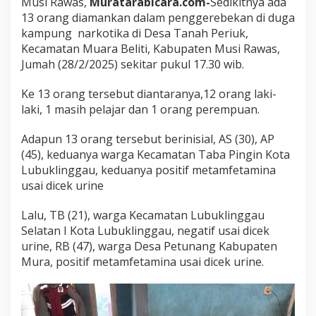
Musi Rawas,
Muratarabicara.com-
Sedikitnya ada
n
13 orang diamankan dalam penggerebekan di duga
g
g
kampung narkotika di Desa Tanah Periuk,
e
Kecamatan Muara Beliti, Kabupaten Musi Rawas,
r
Jumah (28/2/2025) sekitar pukul 17.30 wib.
e
b
Ke 13 orang tersebut diantaranya,12 orang laki-
e
k
laki, 1 masih pelajar dan 1 orang perempuan.
a
n
Adapun 13 orang tersebut berinisial, AS (30), AP
D
(45), keduanya warga Kecamatan Taba Pingin Kota
i
Lubuklinggau, keduanya positif metamfetamina
d
u
usai dicek urine
g
a
Lalu, TB (21), warga Kecamatan Lubuklinggau
K
Selatan I Kota Lubuklinggau, negatif usai dicek
a
urine, RB (47), warga Desa Petunang Kabupaten
m
p
Mura, positif metamfetamina usai dicek urine.
u
n
g
N