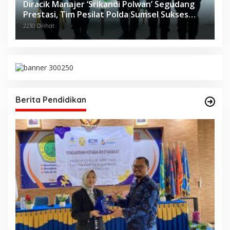
Diracik Manajer ‘Srikandi Polwan’ Segudang
Prestasi, Tim Pesilat Polda Sumsel Sukses
Diajang Kejurnas Menpora Cup II 2024
2230 Dilihat
Berita Pendidikan