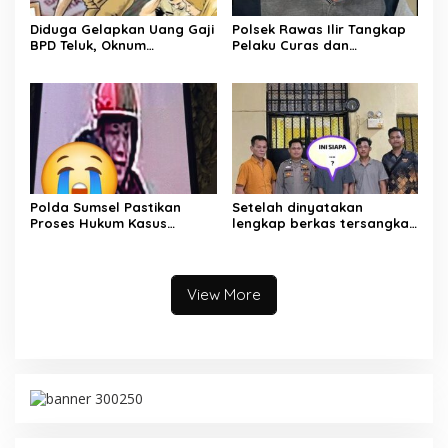
Diduga Gelapkan Uang Gaji
Polsek Rawas Ilir Tangkap
BPD Teluk, Oknum
Pelaku Curas dan
Perangkat Desa Dilaporkan
Pemerasan Batu Split
Ke Polisi
Polda Sumsel Pastikan
Setelah dinyatakan
Proses Hukum Kasus
lengkap berkas tersangka
Pencabulan Anak di Sako
pencuri hewan dilimpahkan
Berjalan hingga
ke kejaksaan
Persidangan
View More