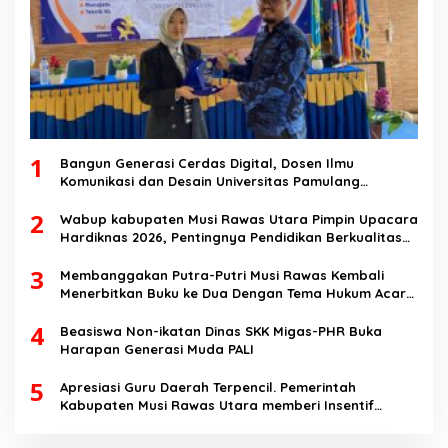
1
Bangun Generasi Cerdas Digital, Dosen Ilmu
Komunikasi dan Desain Universitas Pamulang
Sosialisasikan Bahaya Disinformasi AI dan Hate
2
Speech di SMK Ikhlas Jawilan
Wabup kabupaten Musi Rawas Utara Pimpin Upacara
Hardiknas 2026, Pentingnya Pendidikan Berkualitas
dan berakhlak
3
Membanggakan Putra-Putri Musi Rawas Kembali
Menerbitkan Buku ke Dua Dengan Tema Hukum Acara
Perdata
4
Beasiswa Non-ikatan Dinas SKK Migas-PHR Buka
Harapan Generasi Muda PALI
5
Apresiasi Guru Daerah Terpencil. Pemerintah
Kabupaten Musi Rawas Utara memberi Insentif
Tambahan