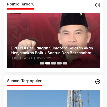
Politik Terbaru
DPD PDI Perjuangan Sumatera Selatan Akan
T
Menjalankan Politik Santun Dan Bersahabat
D
Di Politik, Sumsel
|
06/03/2026
Di
Sumsel Terpopuler