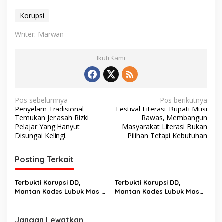
Korupsi
Writer: Marwan
Ikuti Kami
N
Pos sebelumnya
Pos berikutnya
Penyelam Tradisional
Festival Literasi. Bupati Musi
a
Temukan Jenasah Rizki
Rawas, Membangun
v
Pelajar Yang Hanyut
Masyarakat Literasi Bukan
Disungai Kelingi.
Pilihan Tetapi Kebutuhan
i
g
Posting Terkait
a
s
Terbukti Korupsi DD,
Terbukti Korupsi DD,
Mantan Kades Lubuk Mas Di
Mantan Kades Lubuk Mas
i
Vonis 5 Tahun Bui, Denda
Muratara Dituntut 5,6
p
Rp. 1 Milyar
Tahun Penjara
Jangan Lewatkan