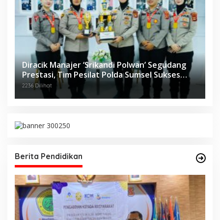
Diracik Manajer ‘Srikandi Polwan’ Segudang
Prestasi, Tim Pesilat Polda Sumsel Sukses
Diajang Kejurnas Menpora Cup II 2024
2236 Dilihat
Berita Pendidikan