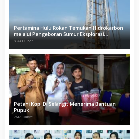
Pertamina Hulu Rokan Temukan Hidrokarbon
melalui Pengeboran Sumur Eksplorasi
Anggrek Violet (AVO)-001
3044 Dilihat
Petani Kopi Di Selangit Menerima Bantuan
Pupuk
2612 Dilihat