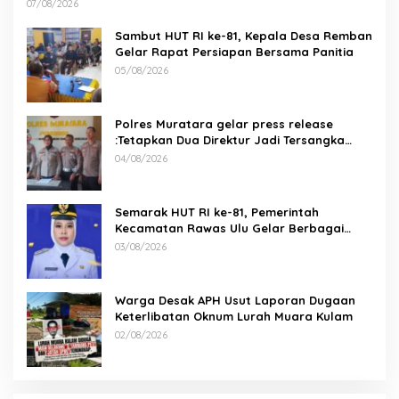
07/08/2026
Sambut HUT RI ke-81, Kepala Desa Remban
Gelar Rapat Persiapan Bersama Panitia
05/08/2026
Polres Muratara gelar press release
:Tetapkan Dua Direktur Jadi Tersangka
Kecelakaan Maut antara Bus ALS dan
04/08/2026
Tangki BBM Tewaskan 19 Orang
Semarak HUT RI ke-81, Pemerintah
Kecamatan Rawas Ulu Gelar Berbagai
Lomba
03/08/2026
Warga Desak APH Usut Laporan Dugaan
Keterlibatan Oknum Lurah Muara Kulam
02/08/2026