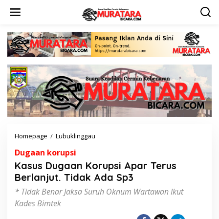
L
e
w
a
t
i
k
e
k
o
n
t
e
n
Homepage
/
Lubuklinggau
K
a
Dugaan korupsi
s
u
Kasus Dugaan Korupsi Apar Terus
s
Berlanjut. Tidak Ada Sp3
D
u
* Tidak Benar Jaksa Suruh Oknum Wartawan Ikut
g
Kades Bimtek
a
a