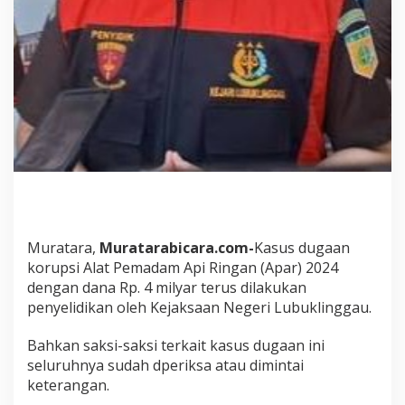
t
.
T
i
d
a
k
A
d
a
S
p
3
Muratara,
Muratarabicara.com-
Kasus dugaan
korupsi Alat Pemadam Api Ringan (Apar) 2024
dengan dana Rp. 4 milyar terus dilakukan
penyelidikan oleh Kejaksaan Negeri Lubuklinggau.
Bahkan saksi-saksi terkait kasus dugaan ini
seluruhnya sudah dperiksa atau dimintai
keterangan.