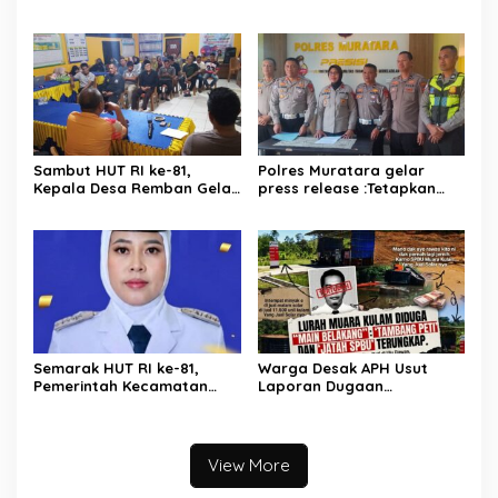
Kedaulatan Energi
Sambut HUT RI ke-81,
Polres Muratara gelar
Kepala Desa Remban Gelar
press release :Tetapkan
Rapat Persiapan Bersama
Dua Direktur Jadi
Panitia
Tersangka Kecelakaan
Maut antara Bus ALS dan
Tangki BBM Tewaskan 19
Orang
Semarak HUT RI ke-81,
Warga Desak APH Usut
Pemerintah Kecamatan
Laporan Dugaan
Rawas Ulu Gelar Berbagai
Keterlibatan Oknum Lurah
Lomba
Muara Kulam
View More