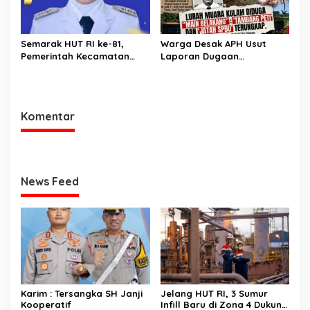
Semarak HUT RI ke-81,
Warga Desak APH Usut
Pemerintah Kecamatan
Laporan Dugaan
Rawas Ulu Gelar Berbagai
Keterlibatan Oknum Lurah
Lomba
Muara Kulam
Komentar
News Feed
Karim : Tersangka SH Janji
Jelang HUT RI, 3 Sumur
Kooperatif
Infill Baru di Zona 4 Dukung