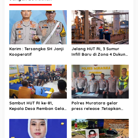
o
s
Karim : Tersangka SH Janji
Jelang HUT RI, 3 Sumur
Kooperatif
Infill Baru di Zona 4 Dukung
Kedaulatan Energi
Sambut HUT RI ke-81,
Polres Muratara gelar
Kepala Desa Remban Gelar
press release :Tetapkan
Rapat Persiapan Bersama
Dua Direktur Jadi
Panitia
Tersangka Kecelakaan
Maut antara Bus ALS dan
Tangki BBM Tewaskan 19
Orang