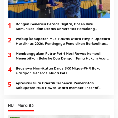
1
Bangun Generasi Cerdas Digital, Dosen Ilmu
Komunikasi dan Desain Universitas Pamulang
Sosialisasikan Bahaya Disinformasi AI dan Hate
2
Speech di SMK Ikhlas Jawilan
Wabup kabupaten Musi Rawas Utara Pimpin Upacara
Hardiknas 2026, Pentingnya Pendidikan Berkualitas
dan berakhlak
3
Membanggakan Putra-Putri Musi Rawas Kembali
Menerbitkan Buku ke Dua Dengan Tema Hukum Acara
Perdata
4
Beasiswa Non-ikatan Dinas SKK Migas-PHR Buka
Harapan Generasi Muda PALI
5
Apresiasi Guru Daerah Terpencil. Pemerintah
Kabupaten Musi Rawas Utara memberi Insentif
Tambahan
HUT Mura 83