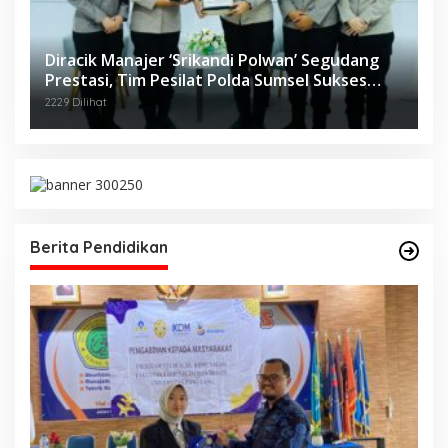
Diracik Manajer ‘Srikandi Polwan’ Segudang
Prestasi, Tim Pesilat Polda Sumsel Sukses
Diajang Kejurnas Menpora Cup II 2024
2229 Dilihat
Berita Pendidikan