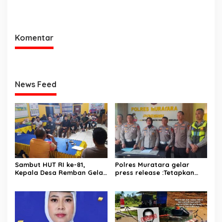
Himbau Warga Desa Sungai
Pengurus DPC PAN
Kijang Sesuai Maklumat
Kabupaten Muratara,
Kapolda Sumsel
Langsung Peresmian
Rumah PAN
Komentar
News Feed
Sambut HUT RI ke-81,
Polres Muratara gelar
Kepala Desa Remban Gelar
press release :Tetapkan
Rapat Persiapan Bersama
Dua Direktur Jadi
Panitia
Tersangka Kecelakaan
Maut antara Bus ALS dan
Tangki BBM Tewaskan 19
Orang