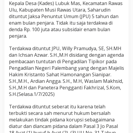
k
Kepala Desa (Kades) Lubuk Mas, Kecamatan Rawas
M
Ulu, Kabupaten Musi Rawas Utara, Saharudin
a
dituntut Jaksa Penuntut Umum (JPU) 5 tahun dan
s
enam bulan penjara. Tidak itu saja terdakwa di
M
denda Rp. 100 juta atau subsidair enam bulan
u
r
penjara.
a
t
Terdakwa dituntut JPU, Willy Pramudya, SE, SH.MH
a
dan Ichsan Azwar. S.H.,M.H disidang dengan agenda
r
pembacaan tuntutan di Pengadilan Tipikor pada
a
D
Pengadilan Negeri Palembang yang dengan Majelis
i
Hakim Kristanto Sahat Hamonangan Sianipar.
t
S.H.,M.H., Ardian Angga. S.H., M.H, Waslam Makhsid,
u
S.H.,M.H dan Panetera Pengganti Fakhrizal, S.Kom,
n
t
S.H.(Selasa.1/7/2025)
u
t
Terdakwa dituntut seberat itu karena telah
5
terbukti secara sah menurut hukum bersalah
,
melakukan tindak pidana korupsi sebagaimana
6
T
diatur dan diancam pidana dalam Pasal 3 Jo Pasal
a
18 Ayat (1) huruf b Ayat (2), (3) UU No. 31 Tahun