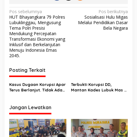
N
Pos sebelumnya
Pos berikutnya
HUT Bhayangkara 79 Polres
Sosialisasi Hulu Migas
a
Lubuklinggau, Mengusung
Melalui Pendidikan Dasar
v
Tema Polri Presisi
Bela Negara
Mendukung Percepatan
i
Transformasi Ekonomi yang
Inklusif dan Berkelanjutan
g
Menuju Indonesia Emas
a
2045.
s
Posting Terkait
i
p
Kasus Dugaan Korupsi Apar
Terbukti Korupsi DD,
o
Terus Berlanjut. Tidak Ada
Mantan Kades Lubuk Mas Di
Sp3
Vonis 5 Tahun Bui, Denda
s
Rp. 1 Milyar
Jangan Lewatkan