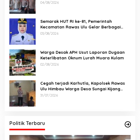
Kecelakaan Maut antara Bus ALS dan
04/08/2026
Tangki BBM Tewaskan 19 Orang
Semarak HUT RI ke-81, Pemerintah
Kecamatan Rawas Ulu Gelar Berbagai
Lomba
03/08/2026
Warga Desak APH Usut Laporan Dugaan
Keterlibatan Oknum Lurah Muara Kulam
02/08/2026
Cegah terjadi Karhutla, Kapolsek Rawas
Ulu Himbau Warga Desa Sungai Kijang
Sesuai Maklumat Kapolda Sumsel
31/07/2026
Politik Terbaru