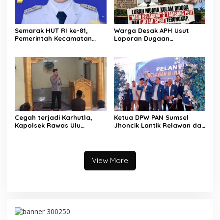
Semarak HUT RI ke-81,
Warga Desak APH Usut
Pemerintah Kecamatan
Laporan Dugaan
Rawas Ulu Gelar Berbagai
Keterlibatan Oknum Lurah
Lomba
Muara Kulam
Cegah terjadi Karhutla,
Ketua DPW PAN Sumsel
Kapolsek Rawas Ulu
Jhoncik Lantik Relawan dan
Himbau Warga Desa Sungai
Pengurus DPC PAN
Kijang Sesuai Maklumat
Kabupaten Muratara,
Kapolda Sumsel
Langsung Peresmian
Rumah PAN
View More