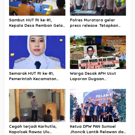
Sambut HUT RI ke-81,
Polres Muratara gelar
Kepala Desa Remban Gelar
press release :Tetapkan
Rapat Persiapan Bersama
Dua Direktur Jadi
Panitia
Tersangka Kecelakaan
Maut antara Bus ALS dan
Tangki BBM Tewaskan 19
Orang
Semarak HUT RI ke-81,
Warga Desak APH Usut
Pemerintah Kecamatan
Laporan Dugaan
Rawas Ulu Gelar Berbagai
Keterlibatan Oknum Lurah
Lomba
Muara Kulam
Cegah terjadi Karhutla,
Ketua DPW PAN Sumsel
Kapolsek Rawas Ulu
Jhoncik Lantik Relawan dan