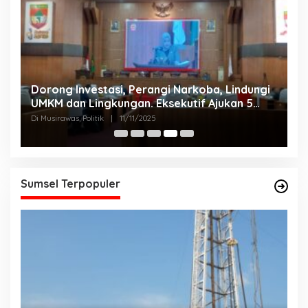
Dorong Investasi, Perangi Narkoba, Lindungi
A
UMKM dan Lingkungan. Eksekutif Ajukan 5
2
Raperda Strategis.
Di Musirawas, Politik
|
11/11/2025
Di
Sumsel Terpopuler