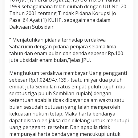
h
1999 sebagaimana telah diubah dengan UU No. 20
u
Tahun 2001 tentang Tindak Pidana Korupsi Jo
n
Pasal 64 Ayat (1) KUHP, sebagaimana dalam
P
e
Dakwaan Subsidair.
n
j
” Menjatuhkan pidana terhadap terdakwa
a
Saharudin dengan pidana penjara selama lima
r
tahun dan enam bulan dan denda sebesar Rp.100
a
juta ubsidair enam bulan,”jelas JPU.
Menghukum terdakwa membayar Uang pengganti
sebesar Rp.1.024.947.139,- (satu milyar dua puluh
empat juta Sembilan ratus empat puluh tujuh ribu
seratus tiga puluh Sembilan rupiah) dengan
ketentuan apabila tidak dibayar dalam waktu satu
bulan sesudah putusan yang telah memperoleh
kekuatan hukum tetap. Maka harta bendanya
dapat disita oleh jaksa dan dilelang untuk menutupi
uang pengganti tersebut. Dan apabila tidak
mempunyai harta benda yang mencukupi untuk