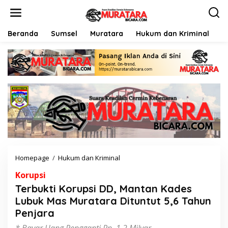
L
e
w
a
Beranda
Sumsel
Muratara
Hukum dan Kriminal
P
t
i
k
e
k
o
n
t
e
n
Homepage
/
Hukum dan Kriminal
T
e
Korupsi
r
b
Terbukti Korupsi DD, Mantan Kades
u
Lubuk Mas Muratara Dituntut 5,6 Tahun
k
Penjara
t
i