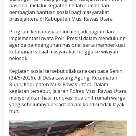
k
nasional melalui kegiatan bedah rumah dan
a
pembagian bantuan sosial bagi masyarakat
t
prasejahtera di Kabupaten Musi Rawas Utara.
k
a
Program kemanusiaan ini menjadi bagian dari
n
T
implementasi nyata Polri Presisi dalam mendukung
a
agenda pembangunan nasional serta memperkuat
r
ketahanan sosial masyarakat hingga ke wilayah
a
pelosok.
f
H
i
Kegiatan sosial tersebut dilaksanakan pada Senin,
d
(24/5/2026), di Desa Lawang Agung, Kecamatan
u
Rupit, Kabupaten Musi Rawas Utara. Dalam
p
kegiatan tersebut, jajaran Polres Musi Rawas Utara
M
a
menyerahkan hasil renovasi dua unit rumah warga
s
yang sebelumnya berada dalam kondisi tidak layak
y
huni.
a
r
a
k
a