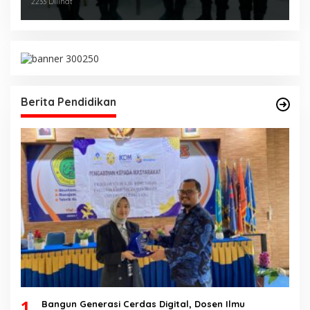
Diajang Kejurnas Menpora Cup II 2024
2233 Dilihat
Berita Pendidikan
1
Bangun Generasi Cerdas Digital, Dosen Ilmu