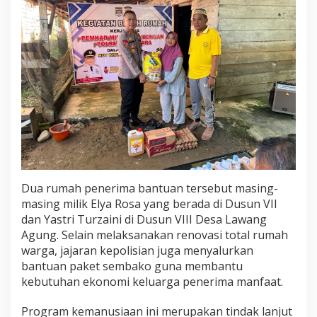
t
M
e
l
a
l
u
i
B
e
d
a
h
R
Dua rumah penerima bantuan tersebut masing-
u
m
masing milik Elya Rosa yang berada di Dusun VII
a
dan Yastri Turzaini di Dusun VIII Desa Lawang
h
Agung. Selain melaksanakan renovasi total rumah
warga, jajaran kepolisian juga menyalurkan
bantuan paket sembako guna membantu
kebutuhan ekonomi keluarga penerima manfaat.
Program kemanusiaan ini merupakan tindak lanjut