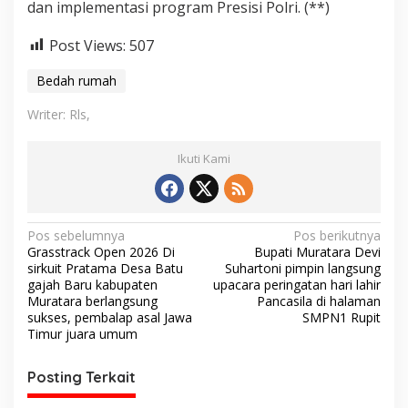
dan implementasi program Presisi Polri. (**)
Post Views:
507
Bedah rumah
Writer: Rls,
Ikuti Kami
N
Pos sebelumnya
Pos berikutnya
Grasstrack Open 2026 Di
Bupati Muratara Devi
a
sirkuit Pratama Desa Batu
Suhartoni pimpin langsung
v
gajah Baru kabupaten
upacara peringatan hari lahir
Muratara berlangsung
Pancasila di halaman
i
sukses, pembalap asal Jawa
SMPN1 Rupit
Timur juara umum
g
a
Posting Terkait
s