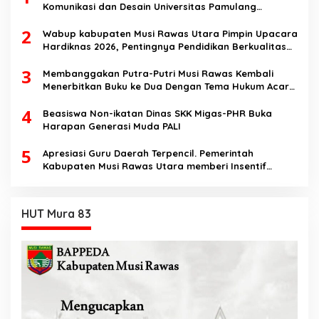
Komunikasi dan Desain Universitas Pamulang
Sosialisasikan Bahaya Disinformasi AI dan Hate
2
Speech di SMK Ikhlas Jawilan
Wabup kabupaten Musi Rawas Utara Pimpin Upacara
Hardiknas 2026, Pentingnya Pendidikan Berkualitas
dan berakhlak
3
Membanggakan Putra-Putri Musi Rawas Kembali
Menerbitkan Buku ke Dua Dengan Tema Hukum Acara
Perdata
4
Beasiswa Non-ikatan Dinas SKK Migas-PHR Buka
Harapan Generasi Muda PALI
5
Apresiasi Guru Daerah Terpencil. Pemerintah
Kabupaten Musi Rawas Utara memberi Insentif
Tambahan
HUT Mura 83