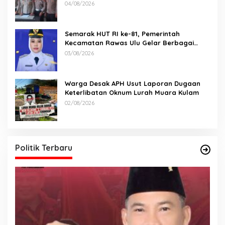
Kecelakaan Maut antara Bus ALS dan
04/08/2026
Tangki BBM Tewaskan 19 Orang
Semarak HUT RI ke-81, Pemerintah
Kecamatan Rawas Ulu Gelar Berbagai
Lomba
03/08/2026
Warga Desak APH Usut Laporan Dugaan
Keterlibatan Oknum Lurah Muara Kulam
02/08/2026
Politik Terbaru