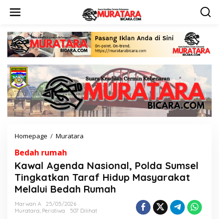
L
e
w
a
t
i
k
e
k
o
n
t
e
n
Homepage
/
Muratara
K
a
Bedah rumah
w
a
Kawal Agenda Nasional, Polda Sumsel
l
Tingkatkan Taraf Hidup Masyarakat
A
Melalui Bedah Rumah
g
e
Marwan A
25/05/2026
n
Muratara
,
Peristiwa
507 Dilihat
d