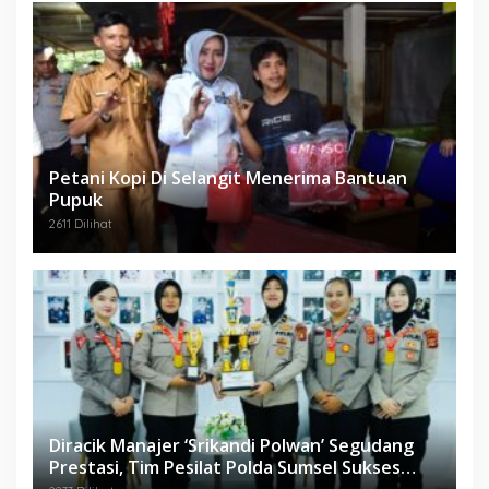
Petani Kopi Di Selangit Menerima Bantuan
Pupuk
2611 Dilihat
Diracik Manajer ‘Srikandi Polwan’ Segudang
Prestasi, Tim Pesilat Polda Sumsel Sukses