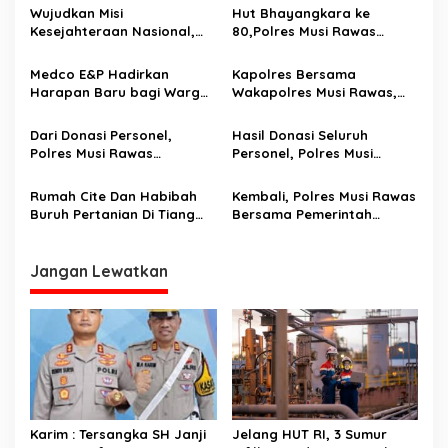
i
Wujudkan Misi
Hut Bhayangkara ke
p
Kesejahteraan Nasional,
80,Polres Musi Rawas
Polda Sumsel Gelar Bedah
Utara bersama Pemkab
o
Rumah hingga
Musi Rawas Utara Bakti
Medco E&P Hadirkan
Kapolres Bersama
Pembangunan MCK
sosial bedah Rumah dan
s
Harapan Baru bagi Warga
Wakapolres Musi Rawas,
berikan sembako kepada
Sumaja Makmur Lewat
Serahkan Kunci Bedah
warga kurang mampu
Program Bedah Rumah
Rumah Hasil Donasi
Dari Donasi Personel,
Hasil Donasi Seluruh
Personel
Polres Musi Rawas
Personel, Polres Musi
Serahkan Kunci Bedah
Rawas Bedah Rumah Ibu
Rumah Kedua di Desa
Romlah.
Rumah Cite Dan Habibah
Kembali, Polres Musi Rawas
Ciptodadi I
Buruh Pertanian Di Tiang
Bersama Pemerintah
Pumpung Kepungut
Daerah Bedah Rumah
Dibedah
Warga Desa Prabumulih I
Jangan Lewatkan
Karim : Tersangka SH Janji
Jelang HUT RI, 3 Sumur