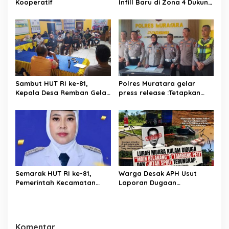
Kooperatif
Infill Baru di Zona 4 Dukung
Kedaulatan Energi
Sambut HUT RI ke-81,
Polres Muratara gelar
Kepala Desa Remban Gelar
press release :Tetapkan
Rapat Persiapan Bersama
Dua Direktur Jadi
Panitia
Tersangka Kecelakaan
Maut antara Bus ALS dan
Tangki BBM Tewaskan 19
Orang
Semarak HUT RI ke-81,
Warga Desak APH Usut
Pemerintah Kecamatan
Laporan Dugaan
Rawas Ulu Gelar Berbagai
Keterlibatan Oknum Lurah
Lomba
Muara Kulam
Komentar