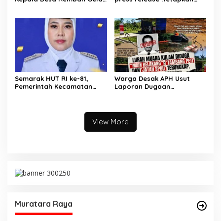
Rapat Persiapan Bersama
Dua Direktur Jadi
Panitia
Tersangka Kecelakaan
Maut antara Bus ALS dan
Tangki BBM Tewaskan 19
Orang
Semarak HUT RI ke-81,
Warga Desak APH Usut
Pemerintah Kecamatan
Laporan Dugaan
Rawas Ulu Gelar Berbagai
Keterlibatan Oknum Lurah
Lomba
Muara Kulam
View More
Muratara Raya