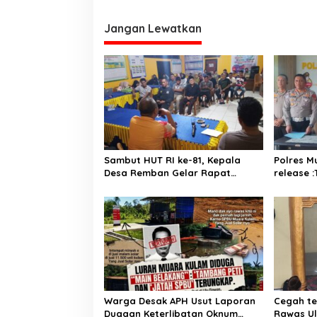
ketua TP PKK kabupaten Muratara
Jangan Lewatkan
Sambut HUT RI ke-81, Kepala
Polres M
Desa Remban Gelar Rapat
release 
Persiapan Bersama Panitia
Jadi Ter
antara B
Tewaskan
Warga Desak APH Usut Laporan
Cegah te
Dugaan Keterlibatan Oknum
Rawas U