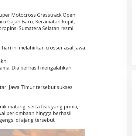
Super Motocross Grasstrack Open
aru Gajah Baru, Kecamatan Rupit,
ropinsi Sumatera Selatan resmi
DPRD Musi Rawas Utara Gelar
Paripurna LKPJ Tahun 2025
hari ini melahirkan crosser asal Jawa
Di Muratara, Politik
|
21/04/2026
akni
ma. Dia berhasil mengalahkan
tar, Jawa Timur tersebut sukses
ik matang, serta fisik yang prima,
wal perlombaan hingga berhasil
engsi di ajang tersebut.