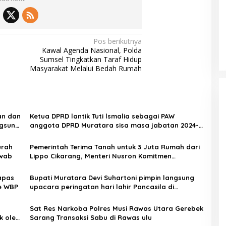
Pos berikutnya
Kawal Agenda Nasional, Polda
Sumsel Tingkatkan Taraf Hidup
Masyarakat Melalui Bedah Rumah
an dan
Ketua DPRD lantik Tuti lsmalia sebagai PAW
ngsung
anggota DPRD Muratara sisa masa jabatan 2024-
2029
urah
Pemerintah Terima Tanah untuk 3 Juta Rumah dari
awab
Lippo Cikarang, Menteri Nusron Komitmen
Percepat Proses Hibah
apas
Bupati Muratara Devi Suhartoni pimpin langsung
ne WBP
upacara peringatan hari lahir Pancasila di
halaman SMPN1 Rupit
Sat Res Narkoba Polres Musi Rawas Utara Gerebek
k oleh
Sarang Transaksi Sabu di Rawas ulu