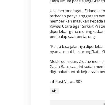
juara umum pada ajang Grasst
a
l
J
Usai pertandingan, Zidane me
a
terhadap penyelenggaraan even
w
memberikan masukan kepada Ik
a
Rawas Utara agar Sirkuit Prat
T
diperlebar guna meningkatka
i
m
pembalap saat bertarung
u
r
“Kalau bisa jalannya diperleba
j
nyaman saat bertarung”kata Zi
u
a
r
Meski demikian, Zidane menilai
a
Gajah Baru saat ini sudah memil
u
digunakan untuk kejuaraan bers
m
u
Post Views:
307
m
Rls
I