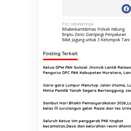
N
Pos sebelumnya
Bhabinkamtibmas Polsek Nibung
a
Briptu Zeno Dampingi Penyaluran
v
Bibit Jagung untuk 3 Kelompok Tani
i
Posting Terkait
g
a
Ketua DPW PAN Sumsel Jhoncik Lantik Relaw
s
Pengurus DPC PAN Kabupaten Muratara, La
Peresmian Rumah PAN
i
Gara-gara Lumpur Menutup Jalan Utama, L
p
Minta Pemilik Tanah Segera Bertanggung J
o
Sambut Hari Bhakti Pemasyarakatan 2026,L
s
kelas lll surulangun gelar Razia dan tes Uri
Seluruh Ketua tim penggerak PKK tingkat
kecamatan,Desa dan kelurahan resmi dilanti