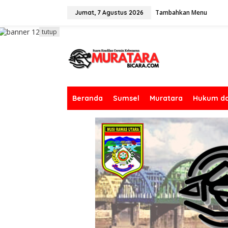
L
Tambahkan Menu
e
Jumat, 7 Agustus 2026
w
a
tutup
t
i
k
e
k
o
n
Beranda
Sumsel
Muratara
Hukum da
t
e
n