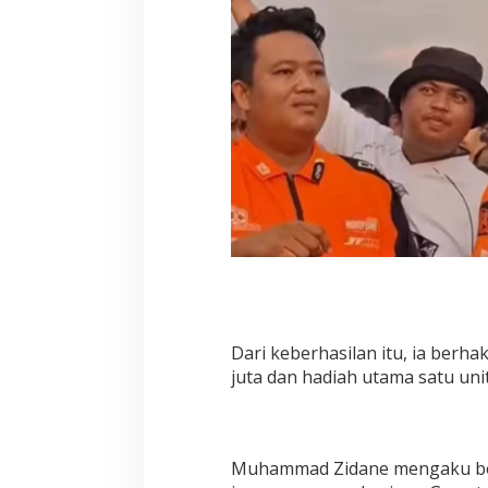
l
a
n
g
s
u
n
g
s
u
k
s
e
s
,
p
e
m
Dari keberhasilan itu, ia ber
b
juta dan hadiah utama satu uni
a
l
a
p
a
Muhammad Zidane mengaku bers
s