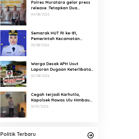
Polres Muratara gelar press
release :Tetapkan Dua
Direktur Jadi Tersangka
04/08/2026
Kecelakaan Maut antara Bus
ALS dan Tangki BBM Tewaskan
19 Orang
Semarak HUT RI ke-81,
Pemerintah Kecamatan
Rawas Ulu Gelar Berbagai
03/08/2026
Lomba
Warga Desak APH Usut
Laporan Dugaan Keterlibatan
Oknum Lurah Muara Kulam
02/08/2026
Cegah terjadi Karhutla,
Kapolsek Rawas Ulu Himbau
Warga Desa Sungai Kijang
31/07/2026
Sesuai Maklumat Kapolda
Sumsel
DPD PDI Perjuangan Sumatera
Selatan Akan Menjalankan Politik
Santun Dan Bersahabat
Di Politik, Sumsel
|
06/03/2026
Politik Terbaru