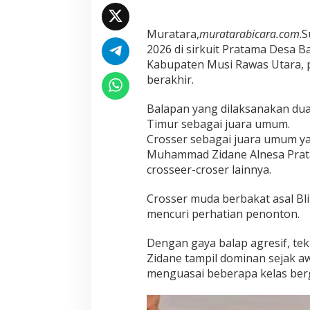
h
B
a
Muratara,
muratarabicara.com
.
r
2026 di sirkuit Pratama Desa B
u
Kabupaten Musi Rawas Utara, p
k
a
berakhir.
b
u
Balapan yang dilaksanakan dua 
p
Timur sebagai juara umum.
a
Crosser sebagai juara umum y
t
e
Muhammad Zidane Alnesa Prata
n
crosseer-croser lainnya.
M
u
Crosser muda berbakat asal Bli
r
mencuri perhatian penonton.
a
t
a
Dengan gaya balap agresif, tekn
r
Zidane tampil dominan sejak a
a
menguasai beberapa kelas berg
b
e
r