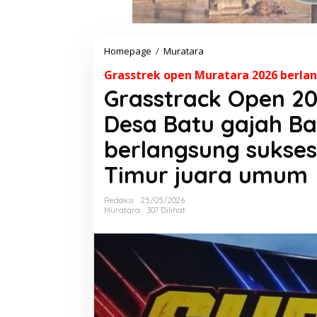
Homepage
/
Muratara
G
r
Grasstrek open Muratara 2026 berla
a
s
Grasstrack Open 20
s
t
Desa Batu gajah B
r
a
berlangsung sukse
c
k
Timur juara umum
O
p
Redaksi
25/05/2026
e
Muratara
307 Dilihat
n
2
0
2
6
D
i
s