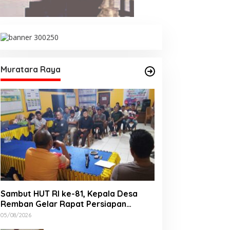
Muratara Raya
Sambut HUT RI ke-81, Kepala Desa
Remban Gelar Rapat Persiapan
Bersama Panitia
05/08/2026