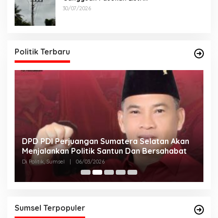
30/07/2026
Politik Terbaru
DPD PDI Perjuangan Sumatera Selatan Akan
T
Menjalankan Politik Santun Dan Bersahabat
D
Di Politik, Sumsel
|
06/03/2026
Di
Sumsel Terpopuler