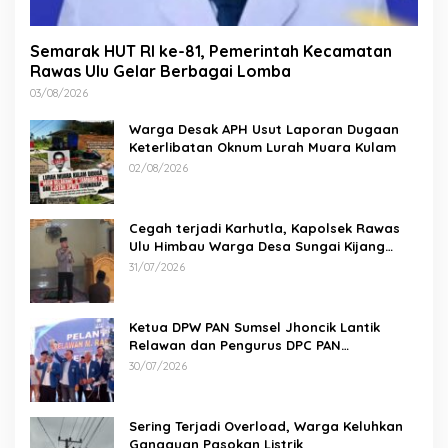
Semarak HUT RI ke-81, Pemerintah Kecamatan
Rawas Ulu Gelar Berbagai Lomba
03/08/2026
Warga Desak APH Usut Laporan Dugaan
Keterlibatan Oknum Lurah Muara Kulam
02/08/2026
Cegah terjadi Karhutla, Kapolsek Rawas
Ulu Himbau Warga Desa Sungai Kijang
Sesuai Maklumat Kapolda Sumsel
31/07/2026
Ketua DPW PAN Sumsel Jhoncik Lantik
Relawan dan Pengurus DPC PAN
Kabupaten Muratara, Langsung Peresmian
30/07/2026
Rumah PAN
Sering Terjadi Overload, Warga Keluhkan
Gangguan Pasokan Listrik