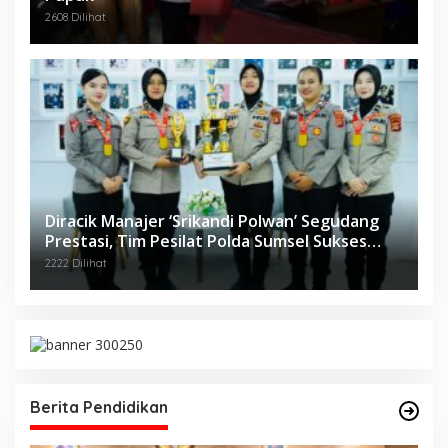
2608 Dilihat
Diracik Manajer ‘Srikandi Polwan’ Segudang
Prestasi, Tim Pesilat Polda Sumsel Sukses
Diajang Kejurnas Menpora Cup II 2024
2222 Dilihat
Berita Pendidikan