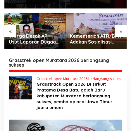
«
»
Warga Desak APH
Kementerian ATR/BPN
Usut Laporan Dugaan
Adakan Sosialisasi
Keterlibatan Oknum
Pengadministrasian
Lurah Muara Kulam
Tanah Ulayat untuk
Perkuat Kepastian
Grasstrek open Muratara 2026 berlangsung
sukses
Hukum bagi
Masyarakat Hukum
Adat di Tana Toraja
Grasstrek open Muratara 2026 berlangsung sukses
Grasstrack Open 2026 Di sirkuit
Pratama Desa Batu gajah Baru
kabupaten Muratara berlangsung
sukses, pembalap asal Jawa Timur
juara umum