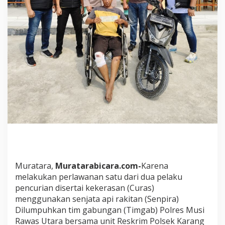
S
e
n
p
i
r
a
D
i
l
u
m
p
u
h
k
a
n
Muratara,
Muratarabicara.com-
Karena
T
melakukan perlawanan satu dari dua pelaku
i
m
pencurian disertai kekerasan (Curas)
G
menggunakan senjata api rakitan (Senpira)
a
Dilumpuhkan tim gabungan (Timgab) Polres Musi
b
Rawas Utara bersama unit Reskrim Polsek Karang
P