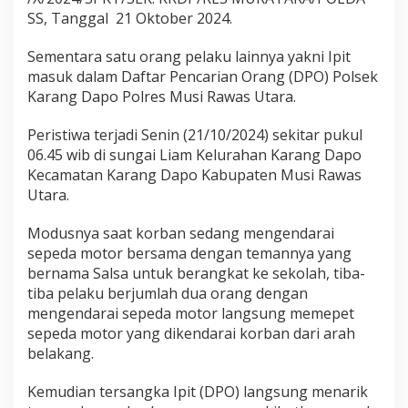
a
SS, Tanggal 21 Oktober 2024.
R
e
Sementara satu orang pelaku lainnya yakni Ipit
s
masuk dalam Daftar Pencarian Orang (DPO) Polsek
k
r
Karang Dapo Polres Musi Rawas Utara.
i
m
Peristiwa terjadi Senin (21/10/2024) sekitar pukul
P
06.45 wib di sungai Liam Kelurahan Karang Dapo
o
Kecamatan Karang Dapo Kabupaten Musi Rawas
l
s
Utara.
e
k
Modusnya saat korban sedang mengendarai
K
sepeda motor bersama dengan temannya yang
a
bernama Salsa untuk berangkat ke sekolah, tiba-
r
a
tiba pelaku berjumlah dua orang dengan
n
mengendarai sepeda motor langsung memepet
g
sepeda motor yang dikendarai korban dari arah
D
belakang.
a
p
o
Kemudian tersangka Ipit (DPO) langsung menarik
D