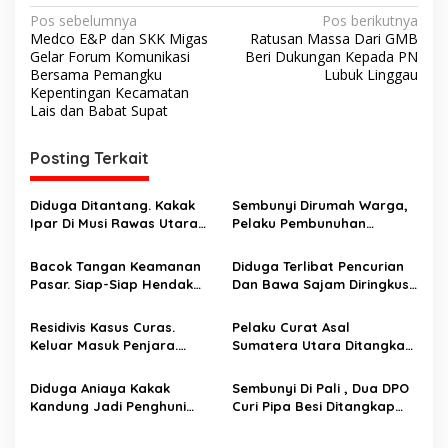
N
Pos sebelumnya
Pos berikutnya
Medco E&P dan SKK Migas
Ratusan Massa Dari GMB
a
Gelar Forum Komunikasi
Beri Dukungan Kepada PN
v
Bersama Pemangku
Lubuk Linggau
Kepentingan Kecamatan
i
Lais dan Babat Supat
g
Posting Terkait
a
s
Diduga Ditantang. Kakak
Sembunyi Dirumah Warga,
i
Ipar Di Musi Rawas Utara
Pelaku Pembunuhan
p
Dianiaya Hingga Tewas
Masalah Perbatasan Kebun
Oleh Adik Ipar. Pelaku
Ditangkap
Bacok Tangan Keamanan
Diduga Terlibat Pencurian
o
Ditangkap Di Ogan Ilir
Pasar. Siap-Siap Hendak
Dan Bawa Sajam Diringkus
s
Melarikan Diri Ditangkap
Aparat
Tim Macan Linggau
Residivis Kasus Curas.
Pelaku Curat Asal
Keluar Masuk Penjara.
Sumatera Utara Ditangkap
Diringkus Reskrim Polsek
Unit Reskrim Polsek Lubuk
Rawas Ilir
Linggau Barat
Diduga Aniaya Kakak
Sembunyi Di Pali , Dua DPO
Kandung Jadi Penghuni
Curi Pipa Besi Ditangkap
Hotel Prodeo Polsek
Tim Landak
Selatan.