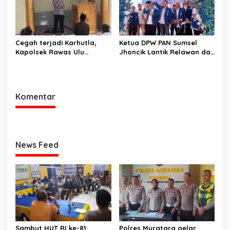
Cegah terjadi Karhutla,
Ketua DPW PAN Sumsel
Kapolsek Rawas Ulu
Jhoncik Lantik Relawan dan
Himbau Warga Desa Sungai
Pengurus DPC PAN
Kijang Sesuai Maklumat
Kabupaten Muratara,
Kapolda Sumsel
Langsung Peresmian
Rumah PAN
Komentar
News Feed
Sambut HUT RI ke-81,
Polres Muratara gelar