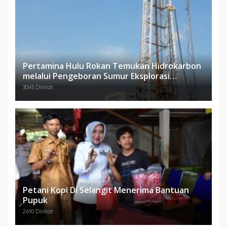
Pertamina Hulu Rokan Temukan Hidrokarbon
melalui Pengeboran Sumur Eksplorasi
Anggrek Violet (AVO)-001
3043 Dilihat
Petani Kopi Di Selangit Menerima Bantuan
Pupuk
2610 Dilihat