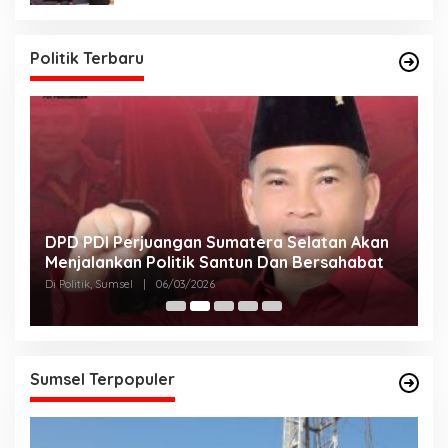
Politik Terbaru
DPD PDI Perjuangan Sumatera Selatan Akan
T
Menjalankan Politik Santun Dan Bersahabat
D
Di Politik, Sumsel
|
06/03/2026
Di
Sumsel Terpopuler