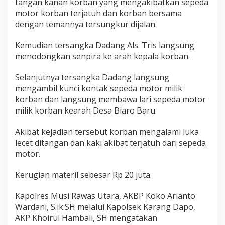
tangan kanan korban yang mengakibatkan sepeda
e
motor korban terjatuh dan korban bersama
n
dengan temannya tersungkur dijalan.
g
a
n
Kemudian tersangka Dadang Als. Tris langsung
T
menodongkan senpira ke arah kepala korban.
i
m
Selanjutnya tersangka Dadang langsung
a
mengambil kunci kontak sepeda motor milik
h
P
korban dan langsung membawa lari sepeda motor
a
milik korban kearah Desa Biaro Baru.
n
a
Akibat kejadian tersebut korban mengalami luka
s
lecet ditangan dan kaki akibat terjatuh dari sepeda
motor.
Kerugian materil sebesar Rp 20 juta.
Kapolres Musi Rawas Utara, AKBP Koko Arianto
Wardani, S.ik.SH melalui Kapolsek Karang Dapo,
AKP Khoirul Hambali, SH mengatakan