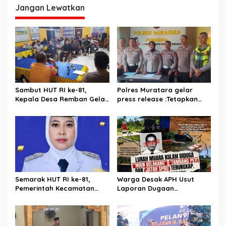
Jangan Lewatkan
Sambut HUT RI ke-81,
Polres Muratara gelar
Kepala Desa Remban Gelar
press release :Tetapkan
Rapat Persiapan Bersama
Dua Direktur Jadi
Panitia
Tersangka Kecelakaan
Maut antara Bus ALS dan
Tangki BBM Tewaskan 19
Orang
Semarak HUT RI ke-81,
Warga Desak APH Usut
Pemerintah Kecamatan
Laporan Dugaan
Rawas Ulu Gelar Berbagai
Keterlibatan Oknum Lurah
Lomba
Muara Kulam