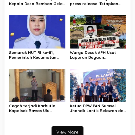
Kepala Desa Remban Gelar
press release :Tetapkan
Rapat Persiapan Bersama
Dua Direktur Jadi
Panitia
Tersangka Kecelakaan
Maut antara Bus ALS dan
Tangki BBM Tewaskan 19
Orang
Semarak HUT RI ke-81,
Warga Desak APH Usut
Pemerintah Kecamatan
Laporan Dugaan
Rawas Ulu Gelar Berbagai
Keterlibatan Oknum Lurah
Lomba
Muara Kulam
Cegah terjadi Karhutla,
Ketua DPW PAN Sumsel
Kapolsek Rawas Ulu
Jhoncik Lantik Relawan dan
Himbau Warga Desa Sungai
Pengurus DPC PAN
Kijang Sesuai Maklumat
Kabupaten Muratara,
Kapolda Sumsel
Langsung Peresmian
Rumah PAN
View More