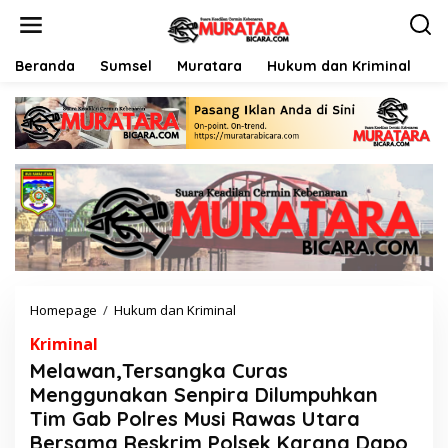
L
e
w
a
Beranda
Sumsel
Muratara
Hukum dan Kriminal
P
t
i
k
e
k
o
n
t
e
n
Homepage
/
Hukum dan Kriminal
M
e
Kriminal
l
a
Melawan,Tersangka Curas
w
Menggunakan Senpira Dilumpuhkan
a
Tim Gab Polres Musi Rawas Utara
n
,
Bersama Reskrim Polsek Karang Dapo