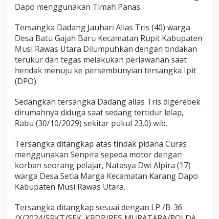
o
Dapo menggunakan Timah Panas.
l
r
Tersangka Dadang Jauhari Alias Tris (40) warga
e
Desa Batu Gajah Baru Kecamatan Rupit Kabupaten
s
Musi Rawas Utara Dilumpuhkan dengan tindakan
M
u
terukur dan tegas melakukan perlawanan saat
s
hendak menuju ke persembunyian tersangka Ipit
i
(DPO).
R
a
Sedangkan tersangka Dadang alias Tris digerebek
w
a
dirumahnya diduga saat sedang tertidur lelap,
s
Rabu (30/10/2029) sekitar pukul 23.0) wib.
U
t
Tersangka ditangkap atas tindak pidana Curas
a
menggunakan Senpira sepeda motor dengan
r
a
korban seorang pelajar, Natasya Dwi Alpira (17)
B
warga Desa Setia Marga Kecamatan Karang Dapo
e
Kabupaten Musi Rawas Utara.
r
s
Tersangka ditangkap sesuai dengan LP /B-36
a
m
/X/2024/SPKT/SEK. KRDP/RES MURATARA/POLDA