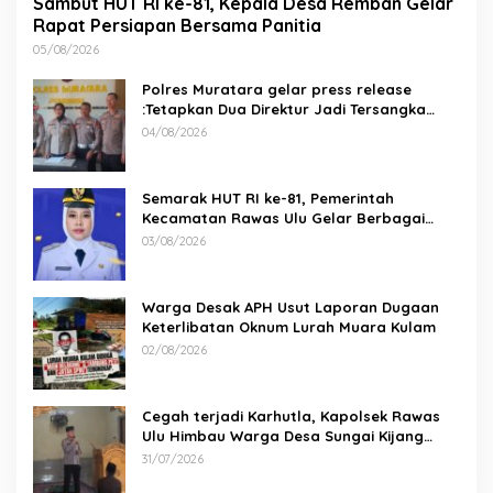
Sambut HUT RI ke-81, Kepala Desa Remban Gelar
Rapat Persiapan Bersama Panitia
05/08/2026
Polres Muratara gelar press release
:Tetapkan Dua Direktur Jadi Tersangka
Kecelakaan Maut antara Bus ALS dan
04/08/2026
Tangki BBM Tewaskan 19 Orang
Semarak HUT RI ke-81, Pemerintah
Kecamatan Rawas Ulu Gelar Berbagai
Lomba
03/08/2026
Warga Desak APH Usut Laporan Dugaan
Keterlibatan Oknum Lurah Muara Kulam
02/08/2026
Cegah terjadi Karhutla, Kapolsek Rawas
Ulu Himbau Warga Desa Sungai Kijang
Sesuai Maklumat Kapolda Sumsel
31/07/2026