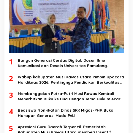
1
Bangun Generasi Cerdas Digital, Dosen Ilmu
Komunikasi dan Desain Universitas Pamulang
Sosialisasikan Bahaya Disinformasi AI dan Hate
2
Speech di SMK Ikhlas Jawilan
Wabup kabupaten Musi Rawas Utara Pimpin Upacara
Hardiknas 2026, Pentingnya Pendidikan Berkualitas
dan berakhlak
3
Membanggakan Putra-Putri Musi Rawas Kembali
Menerbitkan Buku ke Dua Dengan Tema Hukum Acara
Perdata
4
Beasiswa Non-ikatan Dinas SKK Migas-PHR Buka
Harapan Generasi Muda PALI
5
Apresiasi Guru Daerah Terpencil. Pemerintah
Kabupaten Musi Rawas Utara memberi Insentif