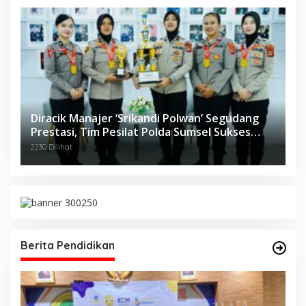
Diracik Manajer ‘Srikandi Polwan’ Segudang
Prestasi, Tim Pesilat Polda Sumsel Sukses
Diajang Kejurnas Menpora Cup II 2024
2230 Dilihat
Berita Pendidikan