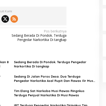
kuti Kami
Pos berikutnya
Sedang Berada Di Pondok. Terduga
Pengedar Narkortika Di tangkap
hkan 8
Sedang Berada Di Pondok. Terduga Pengedar
l
Narkortika Di tangkap
r
Sedang Di Jalan Poros Desa. Dua Terduga
Pengedar Narkotika Asal Rupit Dan Rawas Ilir Musi
Rawas Utara Disergap
Tim Elang Sat Narkoba Musi Rawas Ringnkus
Terduga Penjual Narkotika Di Musi Rawas
a
IRT Terduga Pengedar Narkotika Diringkus Tim