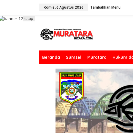
L
Tambahkan Menu
e
Kamis, 6 Agustus 2026
w
a
tutup
t
i
k
e
k
o
n
Beranda
Sumsel
Muratara
Hukum da
t
e
n