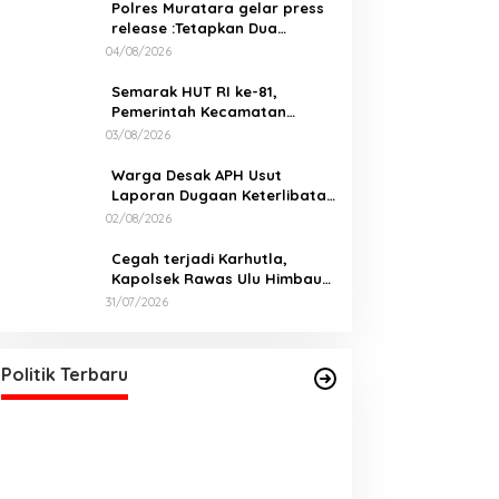
Polres Muratara gelar press
release :Tetapkan Dua
Direktur Jadi Tersangka
04/08/2026
Kecelakaan Maut antara Bus
ALS dan Tangki BBM Tewaskan
Semarak HUT RI ke-81,
19 Orang
Pemerintah Kecamatan
Rawas Ulu Gelar Berbagai
03/08/2026
Lomba
Warga Desak APH Usut
Laporan Dugaan Keterlibatan
Oknum Lurah Muara Kulam
02/08/2026
Cegah terjadi Karhutla,
Kapolsek Rawas Ulu Himbau
Warga Desa Sungai Kijang
31/07/2026
Sesuai Maklumat Kapolda
DPD PDI Perjuangan Sumatera
Sumsel
Selatan Akan Menjalankan Politik
Santun Dan Bersahabat
Di Politik, Sumsel
|
06/03/2026
Politik Terbaru