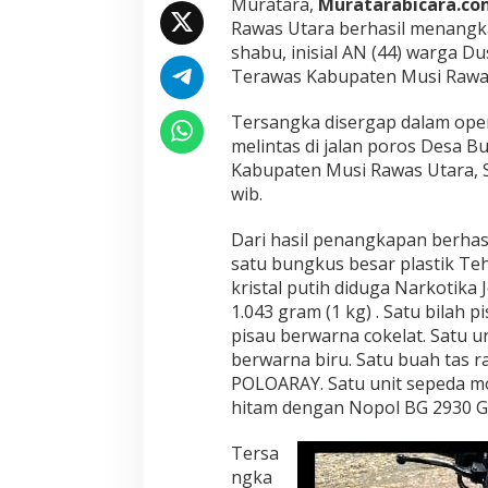
Muratara,
Muratarabicara.co
o
Rawas Utara berhasil menangka
r
o
shabu, inisial AN (44) warga 
s
Terawas Kabupaten Musi Rawas
D
e
Tersangka disergap dalam oper
s
melintas di jalan poros Desa 
a
.
Kabupaten Musi Rawas Utara, Se
A
wib.
m
a
Dari hasil penangkapan berhas
n
satu bungkus besar plastik Teh
k
a
kristal putih diduga Narkotika
n
1.043 gram (1 kg) . Satu bilah
1
pisau berwarna cokelat. Satu u
K
berwarna biru. Satu buah tas r
g
S
POLOARAY. Satu unit sepeda 
h
hitam dengan Nopol BG 2930 GI
a
b
Tersa
u
ngka