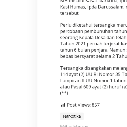
MH melalui Kasat Narkoba, Ipt
Kasi Humas, Ipda Darussalam
tersebut.
Perlu diketahui tersangka meru
percobaan pembunuhan tahun
seorang Kepala Desa dan telah
Tahun 2021 pernah terjerat kas
tahun 6 bulan penjara. Namun
bebas bersyarat selama 2 Tahu
Tersangka disangkakan melang
114 ayat (2) UU RI Nomor 35 T
Lampiran II UU Nomor 1 tahun
atau Pasal 609 ayat (2) huruf 
(**)
Post Views:
857
Narkotika
Writer: Marwan