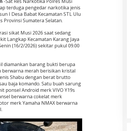
m
-Sat Res Narkotika Polres Musi
p terduga pengedar narkotika jenis
Dusun I Desa Babat Kecamatan STL Ulu
 Provinsi Sumatera Selatan.
asi sikat Musi 2026 saat sedang
Bukit Langkap Kecamatan Karang Jaya
nin (16/2/2026) sekitar pukul 09.00
il diamankan barang bukti berupa
 berwarna merah berisikan kristal
 Jenis Shabu dengan berat brutto
 pisau baja komando. Satu buah sarung
nit ponsel Android merk VIVO Y19s
ansel berwarna cokelat merk
motor merk Yamaha NMAX berwarna
.