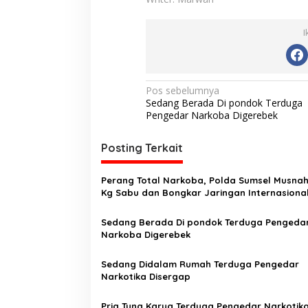
I
N
Pos sebelumnya
Sedang Berada Di pondok Terduga
a
Pengedar Narkoba Digerebek
v
i
Posting Terkait
g
Perang Total Narkoba, Polda Sumsel Musna
a
Kg Sabu dan Bongkar Jaringan Internasiona
s
Sedang Berada Di pondok Terduga Pengeda
i
Narkoba Digerebek
p
o
Sedang Didalam Rumah Terduga Pengedar
Narkotika Disergap
s
Pria Tuna Karya Terduga Pengedar Narkotik