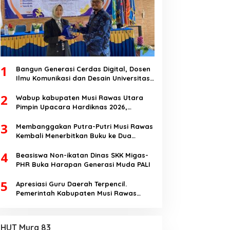
1
Bangun Generasi Cerdas Digital, Dosen
Ilmu Komunikasi dan Desain Universitas
Pamulang Sosialisasikan Bahaya
2
Disinformasi AI dan Hate Speech di SMK
Wabup kabupaten Musi Rawas Utara
Ikhlas Jawilan
Pimpin Upacara Hardiknas 2026,
Pentingnya Pendidikan Berkualitas dan
3
berakhlak
Membanggakan Putra-Putri Musi Rawas
Kembali Menerbitkan Buku ke Dua
Dengan Tema Hukum Acara Perdata
4
Beasiswa Non-ikatan Dinas SKK Migas-
PHR Buka Harapan Generasi Muda PALI
5
Apresiasi Guru Daerah Terpencil.
Pemerintah Kabupaten Musi Rawas
Utara memberi Insentif Tambahan
HUT Mura 83