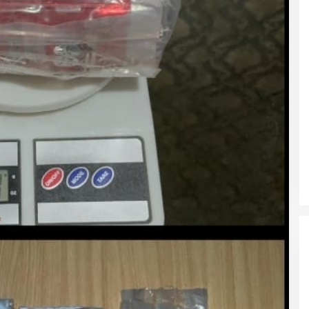
DPRD Musi Rawas Utara Gelar
Paripurna LKPJ Tahun 2025
Di Muratara, Politik
|
21/04/2026