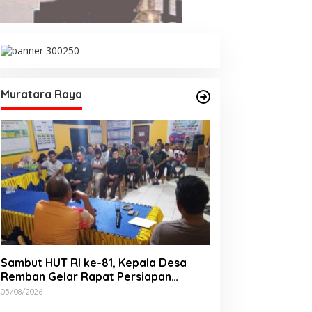
Muratara Raya
Sambut HUT RI ke-81, Kepala Desa
Remban Gelar Rapat Persiapan
Bersama Panitia
05/08/2026