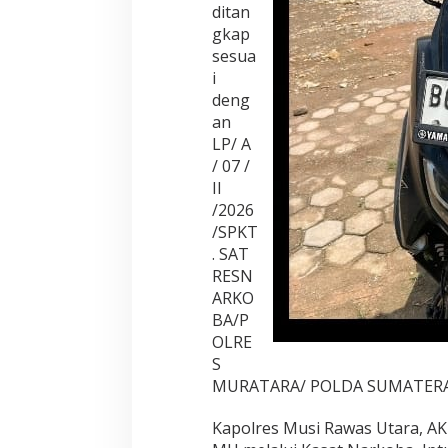
ditan
gkap
sesua
i
deng
an
LP/ A
/ 07 /
II
/2026
/SPKT
. SAT
RESN
ARKO
BA/P
OLRE
S
MURATARA/ POLDA SUMATERA SE
Kapolres Musi Rawas Utara, AKB