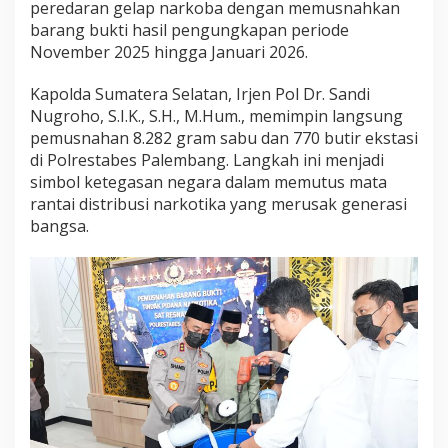
peredaran gelap narkoba dengan memusnahkan
n
a
barang bukti hasil pengungkapan periode
h
November 2025 hingga Januari 2026.
k
a
Kapolda Sumatera Selatan, Irjen Pol Dr. Sandi
n
Nugroho, S.I.K., S.H., M.Hum., memimpin langsung
8
K
pemusnahan 8.282 gram sabu dan 770 butir ekstasi
g
di Polrestabes Palembang. Langkah ini menjadi
S
simbol ketegasan negara dalam memutus mata
a
rantai distribusi narkotika yang merusak generasi
b
bangsa.
u
d
a
n
B
o
n
g
k
a
r
J
a