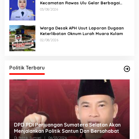
Kecamatan Rawas Ulu Gelar Berbagai
Lomba
03/08/2026
Warga Desak APH Usut Laporan Dugaan
Keterlibatan Oknum Lurah Muara Kulam
02/08/2026
Politik Terbaru
DPD PDI Perjuangan Sumatera Selatan Akan
T
Menjalankan Politik Santun Dan Bersahabat
D
Di Politik, Sumsel
|
06/03/2026
Di