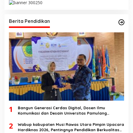
Berita Pendidikan
1
Bangun Generasi Cerdas Digital, Dosen Ilmu
Komunikasi dan Desain Universitas Pamulang
Sosialisasikan Bahaya Disinformasi AI dan Hate
2
Speech di SMK Ikhlas Jawilan
Wabup kabupaten Musi Rawas Utara Pimpin Upacara
Hardiknas 2026, Pentingnya Pendidikan Berkualitas