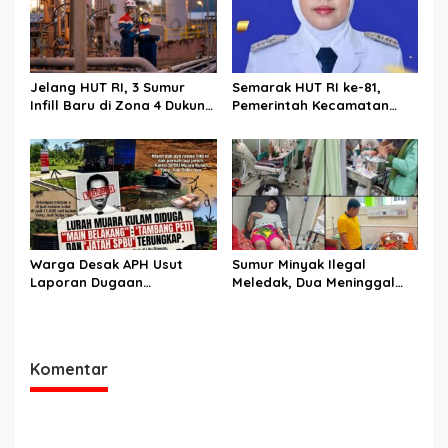
Jelang HUT RI, 3 Sumur
Semarak HUT RI ke-81,
Infill Baru di Zona 4 Dukung
Pemerintah Kecamatan
Kedaulatan Energi
Rawas Ulu Gelar Berbagai
Lomba
Warga Desak APH Usut
Sumur Minyak Ilegal
Laporan Dugaan
Meledak, Dua Meninggal
Keterlibatan Oknum Lurah
Dunia. Polres Musi Rawas
Muara Kulam
Utara Langsung Respon
Cepat
Komentar