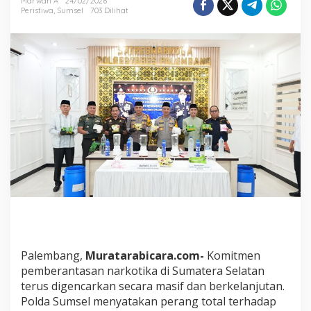
Marwan A
24/02/2026
t
Peristiwa
,
Sumsel
703 Dilihat
a
l
N
a
r
k
o
b
a
,
P
o
l
d
a
S
u
m
s
Palembang,
Muratarabicara.com-
Komitmen
e
l
pemberantasan narkotika di Sumatera Selatan
M
terus digencarkan secara masif dan berkelanjutan.
u
Polda Sumsel menyatakan perang total terhadap
s