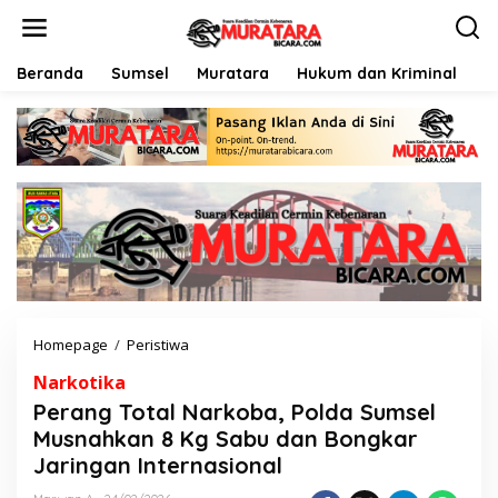
L
e
w
a
Beranda
Sumsel
Muratara
Hukum dan Kriminal
P
t
i
k
e
k
o
n
t
e
n
Homepage
/
Peristiwa
P
e
Narkotika
r
a
Perang Total Narkoba, Polda Sumsel
n
Musnahkan 8 Kg Sabu dan Bongkar
g
Jaringan Internasional
T
o