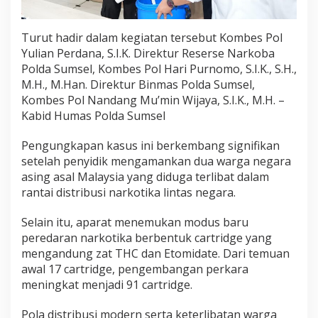
r
i
n
Turut hadir dalam kegiatan tersebut Kombes Pol
g
Yulian Perdana, S.I.K. Direktur Reserse Narkoba
a
Polda Sumsel, Kombes Pol Hari Purnomo, S.I.K., S.H.,
n
M.H., M.Han. Direktur Binmas Polda Sumsel,
I
n
Kombes Pol Nandang Mu’min Wijaya, S.I.K., M.H. –
t
Kabid Humas Polda Sumsel
e
r
Pengungkapan kasus ini berkembang signifikan
n
setelah penyidik mengamankan dua warga negara
a
s
asing asal Malaysia yang diduga terlibat dalam
i
rantai distribusi narkotika lintas negara.
o
n
Selain itu, aparat menemukan modus baru
a
peredaran narkotika berbentuk cartridge yang
l
mengandung zat THC dan Etomidate. Dari temuan
awal 17 cartridge, pengembangan perkara
meningkat menjadi 91 cartridge.
Pola distribusi modern serta keterlibatan warga