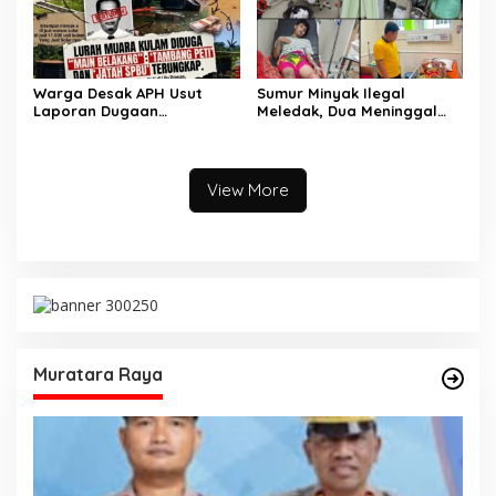
Warga Desak APH Usut
Sumur Minyak Ilegal
Laporan Dugaan
Meledak, Dua Meninggal
Keterlibatan Oknum Lurah
Dunia. Polres Musi Rawas
Muara Kulam
Utara Langsung Respon
Cepat
View More
Muratara Raya