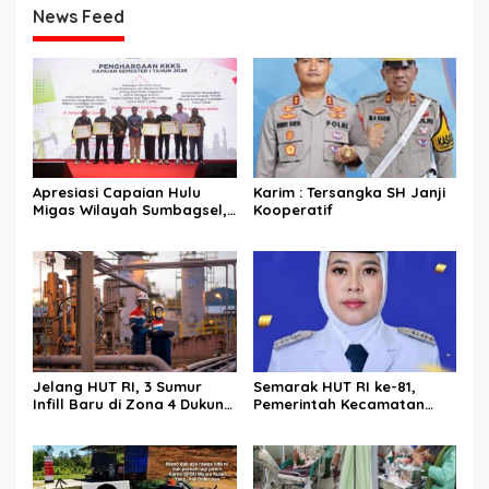
News Feed
Apresiasi Capaian Hulu
Karim : Tersangka SH Janji
Migas Wilayah Sumbagsel,
Kooperatif
SKK Migas Berikan
Penghargaan Kepada KKKS
Jelang HUT RI, 3 Sumur
Semarak HUT RI ke-81,
Infill Baru di Zona 4 Dukung
Pemerintah Kecamatan
Kedaulatan Energi
Rawas Ulu Gelar Berbagai
Lomba