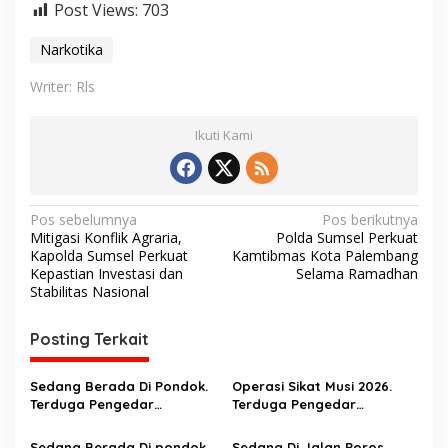
Post Views:
703
Narkotika
Writer: Rls
Ikuti Kami
N
Pos sebelumnya
Pos berikutnya
Mitigasi Konflik Agraria,
Polda Sumsel Perkuat
a
Kapolda Sumsel Perkuat
Kamtibmas Kota Palembang
v
Kepastian Investasi dan
Selama Ramadhan
Stabilitas Nasional
i
g
Posting Terkait
a
s
Sedang Berada Di Pondok.
Operasi Sikat Musi 2026.
Terduga Pengedar
Terduga Pengedar
i
Narkortika Di tangkap
Narkotika Disergap Saat
Berada Di jalan Poros
Sedang Berada Di pondok
Sedang Di Jalan Poros