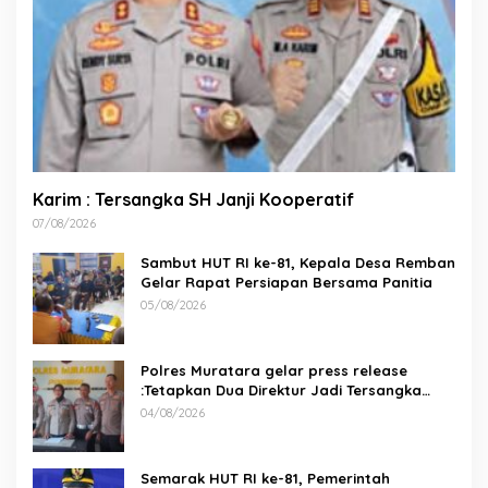
Karim : Tersangka SH Janji Kooperatif
07/08/2026
Sambut HUT RI ke-81, Kepala Desa Remban
Gelar Rapat Persiapan Bersama Panitia
05/08/2026
Polres Muratara gelar press release
:Tetapkan Dua Direktur Jadi Tersangka
Kecelakaan Maut antara Bus ALS dan
04/08/2026
Tangki BBM Tewaskan 19 Orang
Semarak HUT RI ke-81, Pemerintah