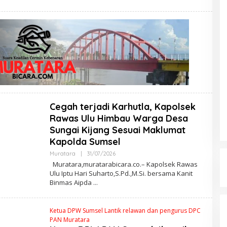
E
D
A
K
S
I
Cegah terjadi Karhutla, Kapolsek
Rawas Ulu Himbau Warga Desa
Sungai Kijang Sesuai Maklumat
Kapolda Sumsel
Muratara
|
31/07/2026
O
L
Muratara,muratarabicara.co.– Kapolsek Rawas
E
Ulu Iptu Hari Suharto,S.Pd.,M.Si. bersama Kanit
H
Binmas Aipda
R
E
D
A
Ketua DPW Sumsel Lantik relawan dan pengurus DPC
K
S
PAN Muratara
I