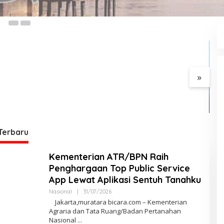
Muratara gelar
Semarak HUT RI ke-81,
lease :Tetapkan
Pemerintah Kecamatan
ktur Jadi
Rawas Ulu Gelar Berbagai
ka Kecelakaan
Lomba
tara Bus ALS dan
BBM Tewaskan 19
»
Kar
Ko
Terbaru
Kementerian ATR/BPN Raih
Penghargaan Top Public Service
App Lewat Aplikasi Sentuh Tanahku
Nasional
|
31/07/2026
O
L
​Jakarta,muratara bicara.com – Kementerian
E
Agraria dan Tata Ruang/Badan Pertanahan
H
Nasional
R