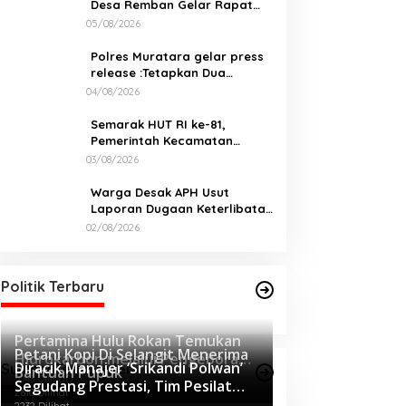
Desa Remban Gelar Rapat
Persiapan Bersama Panitia
05/08/2026
Polres Muratara gelar press
release :Tetapkan Dua
Direktur Jadi Tersangka
04/08/2026
Kecelakaan Maut antara Bus
ALS dan Tangki BBM Tewaskan
Semarak HUT RI ke-81,
19 Orang
Pemerintah Kecamatan
Rawas Ulu Gelar Berbagai
03/08/2026
Lomba
Warga Desak APH Usut
Laporan Dugaan Keterlibatan
Oknum Lurah Muara Kulam
02/08/2026
Politik Terbaru
Pertamina Hulu Rokan Temukan
Petani Kopi Di Selangit Menerima
Hidrokarbon melalui Pengeboran
Diracik Manajer ‘Srikandi Polwan’
Sumsel Terpopuler
Bantuan Pupuk
Sumur Eksplorasi Anggrek Violet
3043 Dilihat
Segudang Prestasi, Tim Pesilat
(AVO)-001
2610 Dilihat
Polda Sumsel Sukses Diajang
2232 Dilihat