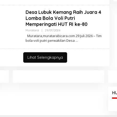
E
D
A
Desa Lubuk Kemang Raih Juara 4
K
S
Lomba Bola Voli Putri
I
Memperingati HUT RI ke-80
Muratara
|
29/07/2026
O
L
Muratara,muratarabicara.com 29 Juli 2026 – Tim
E
bola voli putri perwakilan Desa
H
R
E
D
A
Lihat Selengkapnya
K
S
I
HU