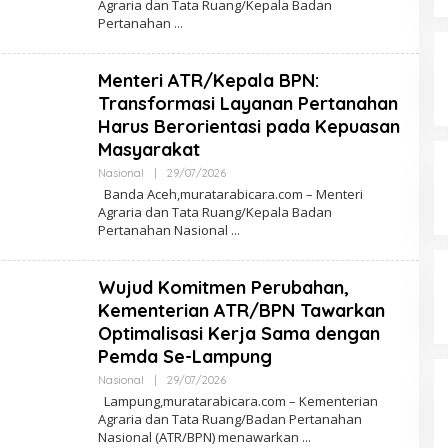
Agraria dan Tata Ruang/Kepala Badan
H
Pertanahan
R
E
D
A
Menteri ATR/Kepala BPN:
K
S
Transformasi Layanan Pertanahan
I
Harus Berorientasi pada Kepuasan
Masyarakat
Nasional
|
29/07/2026
O
L
​Banda Aceh,muratarabicara.com – Menteri
E
Agraria dan Tata Ruang/Kepala Badan
H
Pertanahan Nasional
R
E
D
A
Wujud Komitmen Perubahan,
K
S
Kementerian ATR/BPN Tawarkan
I
Optimalisasi Kerja Sama dengan
Pemda Se-Lampung
Nasional
|
29/07/2026
O
L
​Lampung,muratarabicara.com – Kementerian
E
Agraria dan Tata Ruang/Badan Pertanahan
H
Nasional (ATR/BPN) menawarkan
R