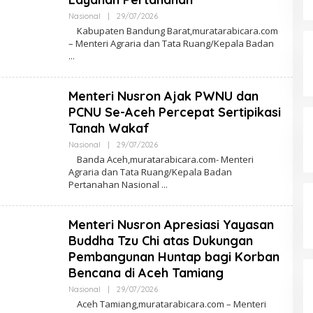
Nasional
|
29/07/2026
O
L
Kabupaten Bandung Barat,muratarabicara.com
E
– Menteri Agraria dan Tata Ruang/Kepala Badan
H
R
E
D
A
Menteri Nusron Ajak PWNU dan
K
S
PCNU Se-Aceh Percepat Sertipikasi
I
Tanah Wakaf
Nasional
|
29/07/2026
O
L
​Banda Aceh,muratarabicara.com- Menteri
E
Agraria dan Tata Ruang/Kepala Badan
H
Pertanahan Nasional
R
E
D
A
Menteri Nusron Apresiasi Yayasan
K
S
Buddha Tzu Chi atas Dukungan
I
Pembangunan Huntap bagi Korban
Bencana di Aceh Tamiang
Nasional
|
29/07/2026
O
L
​Aceh Tamiang,muratarabicara.com – Menteri
E