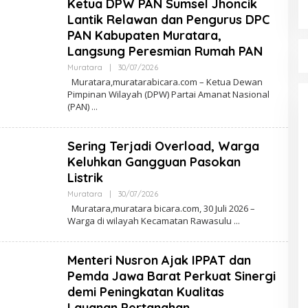
Ketua DPW PAN Sumsel Jhoncik
Lantik Relawan dan Pengurus DPC
PAN Kabupaten Muratara,
Langsung Peresmian Rumah PAN
Muratara
|
30/07/2026
O
L
Muratara,muratarabicara.com – Ketua Dewan
E
Pimpinan Wilayah (DPW) Partai Amanat Nasional
H
(PAN)
R
E
D
A
Sering Terjadi Overload, Warga
K
S
Keluhkan Gangguan Pasokan
I
Listrik
Muratara
|
30/07/2026
O
L
Muratara,muratara bicara.com, 30 Juli 2026 –
E
Warga di wilayah Kecamatan Rawasulu
H
R
E
D
Menteri Nusron Ajak IPPAT dan
A
K
Pemda Jawa Barat Perkuat Sinergi
S
demi Peningkatan Kualitas
I
Layanan Pertanahan