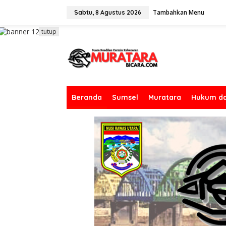
L
Tambahkan Menu
e
Sabtu, 8 Agustus 2026
w
a
tutup
t
i
k
e
k
o
n
Beranda
Sumsel
Muratara
Hukum da
t
e
n
Remban
Muratara
,
Peristiwa
tia
Karim : Tersangk