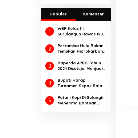
Lubuklinggau
Ungkap Kasus
Populer
Premanisme Dan
Komentar
Pungli
WBP Kelas III
1
Surulangun Rawas Ikuti
Perkemahan Satya
Dharma Bakti
Pertamina Hulu Rokan
2
Pemasyarakatan 2025.
Temukan Hidrokarbon
melalui Pengeboran
Sumur Eksplorasi
Raperda APBD Tahun
3
Anggrek Violet
2024 Disetujui Menjadi
(AVO)-001
Perda Dengan
Catatan
Bupati Harap
4
Turnamen Sepak Bola
Bupati Cup Ajang
Kompetisi
Petani Kopi Di Selangit
5
Meningkatkan Prestasi
Menerima Bantuan
Olahraga
Pupuk