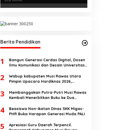
Kejurnas Menpora Cup II 2024
Berita Pendidikan
1
Bangun Generasi Cerdas Digital, Dosen
Ilmu Komunikasi dan Desain Universitas
Pamulang Sosialisasikan Bahaya
2
Disinformasi AI dan Hate Speech di SMK
Wabup kabupaten Musi Rawas Utara
Ikhlas Jawilan
Pimpin Upacara Hardiknas 2026,
Pentingnya Pendidikan Berkualitas dan
3
berakhlak
Membanggakan Putra-Putri Musi Rawas
Kembali Menerbitkan Buku ke Dua
Dengan Tema Hukum Acara Perdata
4
Beasiswa Non-ikatan Dinas SKK Migas-
PHR Buka Harapan Generasi Muda PALI
5
Apresiasi Guru Daerah Terpencil.
Pemerintah Kabupaten Musi Rawas