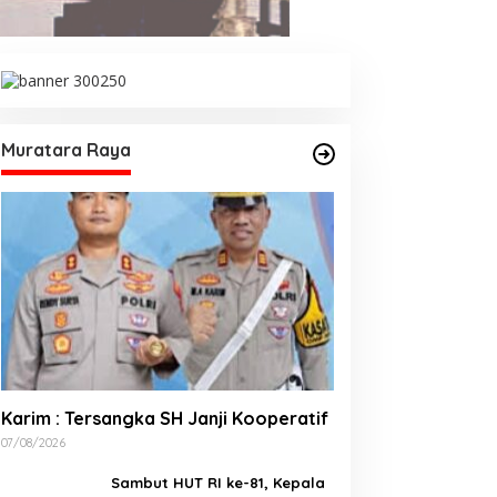
Jelang HUT RI, 3 Sumur Infill
Baru di Zona 4 Dukung
Kedaulatan Energi
Muratara Raya
im : Tersangka SH Janji
operatif
Karim : Tersangka SH Janji Kooperatif
07/08/2026
Sambut HUT RI ke-81, Kepala