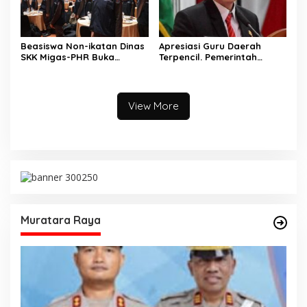
Beasiswa Non-ikatan Dinas
Apresiasi Guru Daerah
SKK Migas-PHR Buka
Terpencil. Pemerintah
Harapan Generasi Muda
Kabupaten Musi Rawas
PALI
Utara memberi Insentif
Tambahan
View More
Muratara Raya