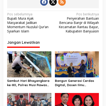
N
Pos sebelumnya
Pos berikutnya
Bupati Mura Ajak
Penyerahan Bantuan
a
Masyarakat Jadikan
Bencana Banjir di Wilayah
v
Momentum Nuzulul Qur’an
Kecamatan Rantau Bayur,
Syiarkan Islam
Kabupaten Banyuasin
i
g
Jangan Lewatkan
a
s
i
p
o
s
Sambut Hari Bhayangkara
Bangun Generasi Cerdas
ke-80, Polres Musi Rawas
Digital, Dosen Ilmu
Hadir Bangun Jembatan
Komunikasi dan Desain
dan Perkuat Akses Warga
Universitas Pamulang
Jayaloka
Sosialisasikan Bahaya
Disinformasi AI dan Hate