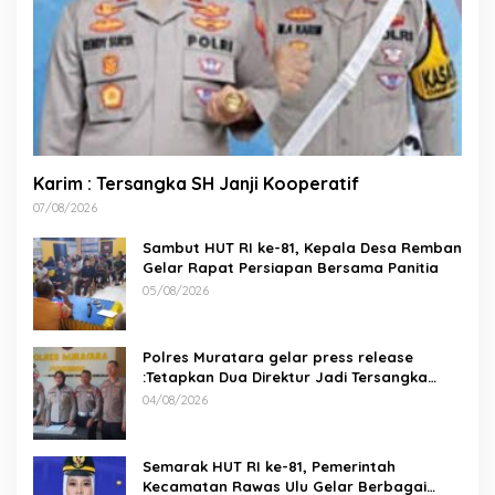
Karim : Tersangka SH Janji Kooperatif
07/08/2026
Sambut HUT RI ke-81, Kepala Desa Remban
Gelar Rapat Persiapan Bersama Panitia
05/08/2026
Polres Muratara gelar press release
:Tetapkan Dua Direktur Jadi Tersangka
Kecelakaan Maut antara Bus ALS dan
04/08/2026
Tangki BBM Tewaskan 19 Orang
Semarak HUT RI ke-81, Pemerintah
Kecamatan Rawas Ulu Gelar Berbagai