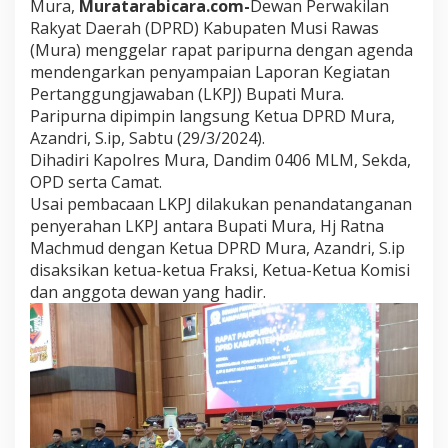
Mura,
Muratarabicara.com-
Dewan Perwakilan
B
Rakyat Daerah (DPRD) Kabupaten Musi Rawas
u
(Mura) menggelar rapat paripurna dengan agenda
p
a
mendengarkan penyampaian Laporan Kegiatan
t
Pertanggungjawaban (LKPJ) Bupati Mura.
i
Paripurna dipimpin langsung Ketua DPRD Mura,
M
Azandri, S.ip, Sabtu (29/3/2024).
u
r
Dihadiri Kapolres Mura, Dandim 0406 MLM, Sekda,
a
OPD serta Camat.
,
Usai pembacaan LKPJ dilakukan penandatanganan
P
penyerahan LKPJ antara Bupati Mura, Hj Ratna
D
Machmud dengan Ketua DPRD Mura, Azandri, S.ip
R
B
disaksikan ketua-ketua Fraksi, Ketua-Ketua Komisi
M
dan anggota dewan yang hadir.
u
r
a
M
e
n
i
n