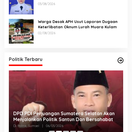
Lomba
03/08/2026
Warga Desak APH Usut Laporan Dugaan
Keterlibatan Oknum Lurah Muara Kulam
02/08/2026
Politik Terbaru
DPD PDI Perjuangan Sumatera Selatan Akan
T
Menjalankan Politik Santun Dan Bersahabat
D
Di Politik, Sumsel
|
06/03/2026
Di