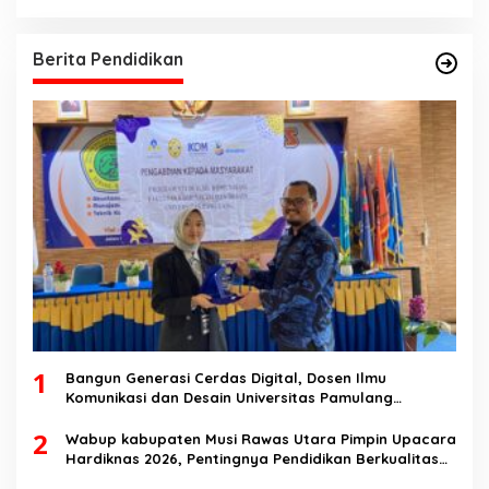
Berita Pendidikan
1
Bangun Generasi Cerdas Digital, Dosen Ilmu
Komunikasi dan Desain Universitas Pamulang
Sosialisasikan Bahaya Disinformasi AI dan Hate
2
Speech di SMK Ikhlas Jawilan
Wabup kabupaten Musi Rawas Utara Pimpin Upacara
Hardiknas 2026, Pentingnya Pendidikan Berkualitas
dan berakhlak