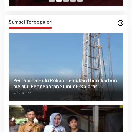
Sumsel Terpopuler
Pertamina Hulu Rokan Temukan Hidrokarbon
melalui Pengeboran Sumur Eksplorasi
Anggrek Violet (AVO)-001
3043 Dilihat