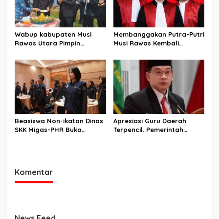
Speech di SMK Ikhlas
Jawilan
Wabup kabupaten Musi
Membanggakan Putra-Putri
Rawas Utara Pimpin
Musi Rawas Kembali
Upacara Hardiknas 2026,
Menerbitkan Buku ke Dua
Pentingnya Pendidikan
Dengan Tema Hukum Acara
Berkualitas dan berakhlak
Perdata
Beasiswa Non-ikatan Dinas
Apresiasi Guru Daerah
SKK Migas-PHR Buka
Terpencil. Pemerintah
Harapan Generasi Muda
Kabupaten Musi Rawas
PALI
Utara memberi Insentif
Tambahan
Komentar
News Feed