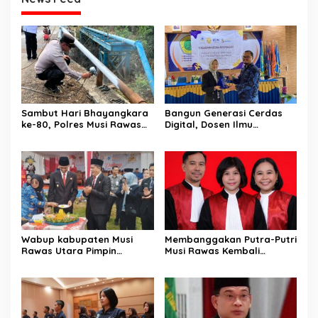
Sambut Hari Bhayangkara
Bangun Generasi Cerdas
ke-80, Polres Musi Rawas
Digital, Dosen Ilmu
Hadir Bangun Jembatan
Komunikasi dan Desain
dan Perkuat Akses Warga
Universitas Pamulang
Jayaloka
Sosialisasikan Bahaya
Disinformasi AI dan Hate
Speech di SMK Ikhlas
Jawilan
Wabup kabupaten Musi
Membanggakan Putra-Putri
Rawas Utara Pimpin
Musi Rawas Kembali
Upacara Hardiknas 2026,
Menerbitkan Buku ke Dua
Pentingnya Pendidikan
Dengan Tema Hukum Acara
Berkualitas dan berakhlak
Perdata