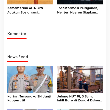
Kementerian ATR/BPN
Transformasi Pelayanan,
Adakan Sosialisasi
Menteri Nusron Siapkan
Pengadministrasian Tanah
Pola Karier Baru untuk
Ulayat untuk Perkuat
Perkuat Profesionalisme
Kepastian Hukum bagi
Pegawai ATR/BPN
Masyarakat Hukum Adat di
Komentar
Tana Toraja
News Feed
Karim : Tersangka SH Janji
Jelang HUT RI, 3 Sumur
Kooperatif
Infill Baru di Zona 4 Dukung
Kedaulatan Energi