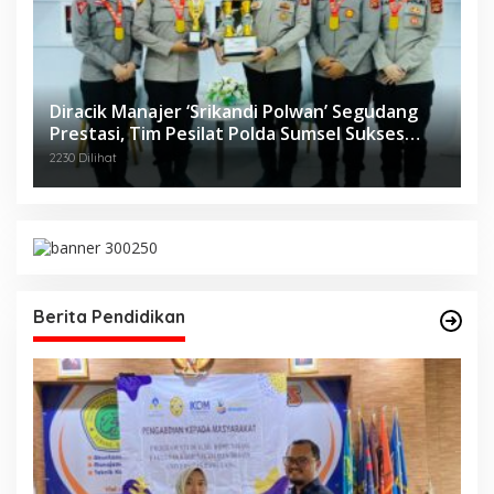
Diracik Manajer ‘Srikandi Polwan’ Segudang
Prestasi, Tim Pesilat Polda Sumsel Sukses
Diajang Kejurnas Menpora Cup II 2024
2230 Dilihat
Berita Pendidikan