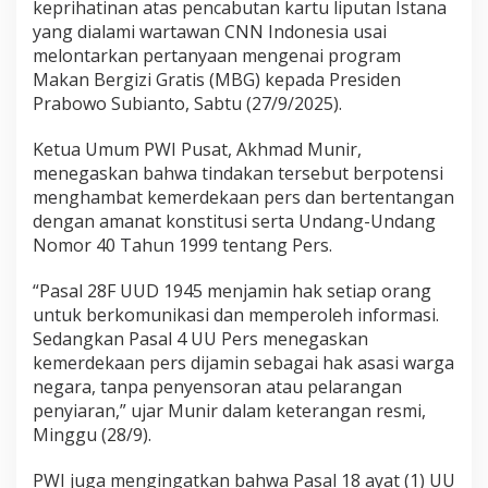
keprihatinan atas pencabutan kartu liputan Istana
p
u
yang dialami wartawan CNN Indonesia usai
t
melontarkan pertanyaan mengenai program
a
Makan Bergizi Gratis (MBG) kepada Presiden
n
Prabowo Subianto, Sabtu (27/9/2025).
I
s
t
Ketua Umum PWI Pusat, Akhmad Munir,
a
menegaskan bahwa tindakan tersebut berpotensi
n
menghambat kemerdekaan pers dan bertentangan
a
dengan amanat konstitusi serta Undang-Undang
W
Nomor 40 Tahun 1999 tentang Pers.
a
r
t
“Pasal 28F UUD 1945 menjamin hak setiap orang
a
untuk berkomunikasi dan memperoleh informasi.
w
Sedangkan Pasal 4 UU Pers menegaskan
a
kemerdekaan pers dijamin sebagai hak asasi warga
n
C
negara, tanpa penyensoran atau pelarangan
N
penyiaran,” ujar Munir dalam keterangan resmi,
N
Minggu (28/9).
I
n
PWI juga mengingatkan bahwa Pasal 18 ayat (1) UU
d