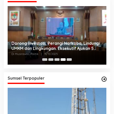
Dorong Investasi, Perangi Narkoba, Lindungi
A
UMKM dan Lingkungan. Eksekutif Ajukan 5
2
Raperda Strategis.
Di Musirawas, Politik
|
11/11/2025
Di
Sumsel Terpopuler