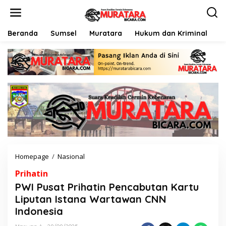
L
e
w
a
Beranda
Sumsel
Muratara
Hukum dan Kriminal
P
t
i
k
e
k
o
n
t
e
n
Homepage
/
Nasional
P
W
Prihatin
I
P
PWI Pusat Prihatin Pencabutan Kartu
u
Liputan Istana Wartawan CNN
s
Indonesia
a
t