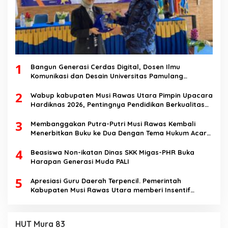
1
Bangun Generasi Cerdas Digital, Dosen Ilmu
Komunikasi dan Desain Universitas Pamulang
Sosialisasikan Bahaya Disinformasi AI dan Hate
2
Speech di SMK Ikhlas Jawilan
Wabup kabupaten Musi Rawas Utara Pimpin Upacara
Hardiknas 2026, Pentingnya Pendidikan Berkualitas
dan berakhlak
3
Membanggakan Putra-Putri Musi Rawas Kembali
Menerbitkan Buku ke Dua Dengan Tema Hukum Acara
Perdata
4
Beasiswa Non-ikatan Dinas SKK Migas-PHR Buka
Harapan Generasi Muda PALI
5
Apresiasi Guru Daerah Terpencil. Pemerintah
Kabupaten Musi Rawas Utara memberi Insentif
Tambahan
HUT Mura 83