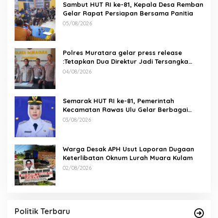
Sambut HUT RI ke-81, Kepala Desa Remban
Gelar Rapat Persiapan Bersama Panitia
05/08/2026
Polres Muratara gelar press release
:Tetapkan Dua Direktur Jadi Tersangka
Kecelakaan Maut antara Bus ALS dan
04/08/2026
Tangki BBM Tewaskan 19 Orang
Semarak HUT RI ke-81, Pemerintah
Kecamatan Rawas Ulu Gelar Berbagai
Lomba
03/08/2026
Warga Desak APH Usut Laporan Dugaan
Keterlibatan Oknum Lurah Muara Kulam
02/08/2026
Politik Terbaru