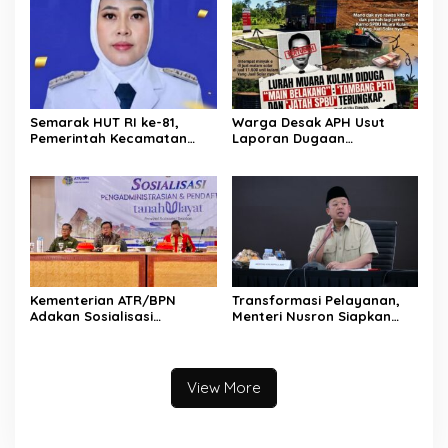
Semarak HUT RI ke-81,
Warga Desak APH Usut
Pemerintah Kecamatan
Laporan Dugaan
Rawas Ulu Gelar Berbagai
Keterlibatan Oknum Lurah
Lomba
Muara Kulam
Kementerian ATR/BPN
Transformasi Pelayanan,
Adakan Sosialisasi
Menteri Nusron Siapkan
Pengadministrasian Tanah
Pola Karier Baru untuk
Ulayat untuk Perkuat
Perkuat Profesionalisme
Kepastian Hukum bagi
Pegawai ATR/BPN
Masyarakat Hukum Adat di
View More
Tana Toraja