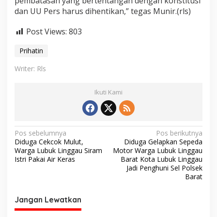
pembatasan yang bertentangan dengan konstitusi
dan UU Pers harus dihentikan,” tegas Munir.(rls)
Post Views:
803
Prihatin
Writer: Rls
Ikuti Kami
N
Pos sebelumnya
Pos berikutnya
Diduga Cekcok Mulut,
Diduga Gelapkan Sepeda
a
Warga Lubuk Linggau Siram
Motor Warga Lubuk Linggau
v
Istri Pakai Air Keras
Barat Kota Lubuk Linggau
Jadi Penghuni Sel Polsek
i
Barat
g
Jangan Lewatkan
a
s