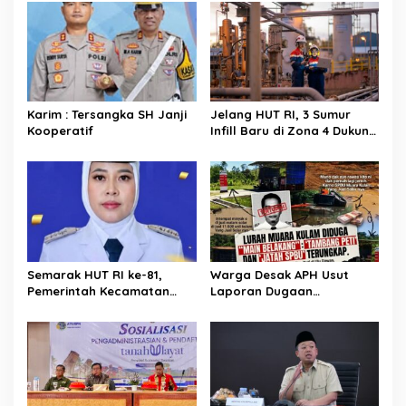
i
p
o
s
Karim : Tersangka SH Janji
Jelang HUT RI, 3 Sumur
Kooperatif
Infill Baru di Zona 4 Dukung
Kedaulatan Energi
Semarak HUT RI ke-81,
Warga Desak APH Usut
Pemerintah Kecamatan
Laporan Dugaan
Rawas Ulu Gelar Berbagai
Keterlibatan Oknum Lurah
Lomba
Muara Kulam