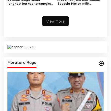
lengkap berkas tersangka
Sepeda Motor milik
pencuri hewan dilimpahkan
Tetangga Digelapkan
ke kejaksaan
View More
Muratara Raya