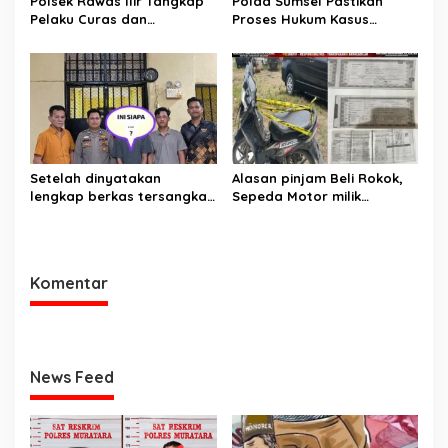
Polsek Rawas Ilir Tangkap
Polda Sumsel Pastikan
Pelaku Curas dan
Proses Hukum Kasus
Pemerasan Batu Split
Pencabulan Anak di Sako
Berjalan hingga
Persidangan
Setelah dinyatakan
Alasan pinjam Beli Rokok,
lengkap berkas tersangka
Sepeda Motor milik
pencuri hewan dilimpahkan
Tetangga Digelapkan
ke kejaksaan
Komentar
News Feed