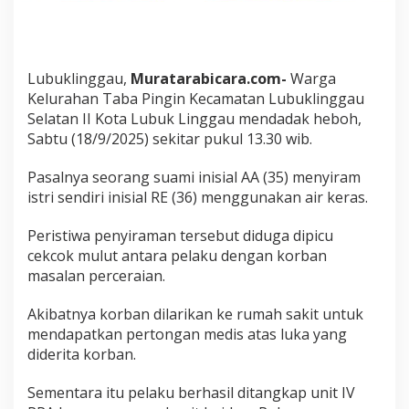
S
i
r
a
Lubuklinggau,
Muratarabicara.com-
m
Warga
I
Kelurahan Taba Pingin Kecamatan Lubuklinggau
s
Selatan II Kota Lubuk Linggau mendadak heboh,
t
Sabtu (18/9/2025) sekitar pukul 13.30 wib.
r
i
Pasalnya seorang suami inisial AA (35) menyiram
P
a
istri sendiri inisial RE (36) menggunakan air keras.
k
a
Peristiwa penyiraman tersebut diduga dipicu
i
cekcok mulut antara pelaku dengan korban
A
masalan perceraian.
i
r
K
Akibatnya korban dilarikan ke rumah sakit untuk
e
mendapatkan pertongan medis atas luka yang
r
diderita korban.
a
s
Sementara itu pelaku berhasil ditangkap unit IV