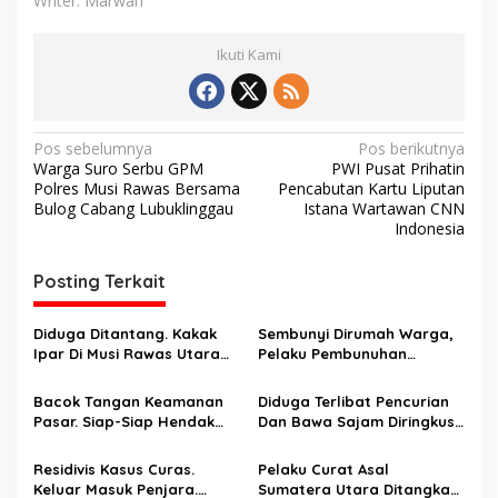
Writer: Marwan
Ikuti Kami
N
Pos sebelumnya
Pos berikutnya
Warga Suro Serbu GPM
PWI Pusat Prihatin
a
Polres Musi Rawas Bersama
Pencabutan Kartu Liputan
v
Bulog Cabang Lubuklinggau
Istana Wartawan CNN
Indonesia
i
g
Posting Terkait
a
s
Diduga Ditantang. Kakak
Sembunyi Dirumah Warga,
Ipar Di Musi Rawas Utara
Pelaku Pembunuhan
i
Dianiaya Hingga Tewas
Masalah Perbatasan Kebun
p
Oleh Adik Ipar. Pelaku
Ditangkap
Bacok Tangan Keamanan
Diduga Terlibat Pencurian
Ditangkap Di Ogan Ilir
Pasar. Siap-Siap Hendak
Dan Bawa Sajam Diringkus
o
Melarikan Diri Ditangkap
Aparat
s
Tim Macan Linggau
Residivis Kasus Curas.
Pelaku Curat Asal
Keluar Masuk Penjara.
Sumatera Utara Ditangkap