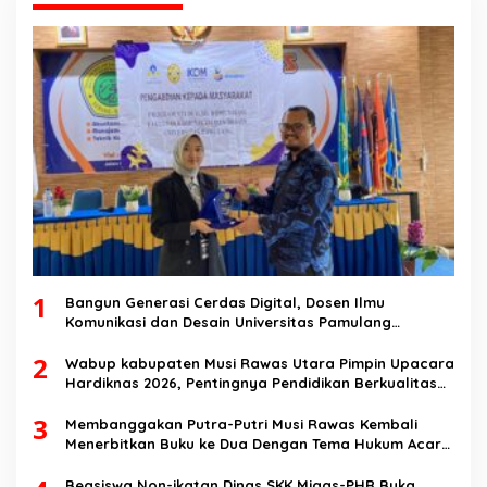
1
Bangun Generasi Cerdas Digital, Dosen Ilmu
Komunikasi dan Desain Universitas Pamulang
Sosialisasikan Bahaya Disinformasi AI dan Hate
2
Speech di SMK Ikhlas Jawilan
Wabup kabupaten Musi Rawas Utara Pimpin Upacara
Hardiknas 2026, Pentingnya Pendidikan Berkualitas
dan berakhlak
3
Membanggakan Putra-Putri Musi Rawas Kembali
Menerbitkan Buku ke Dua Dengan Tema Hukum Acara
Perdata
Beasiswa Non-ikatan Dinas SKK Migas-PHR Buka