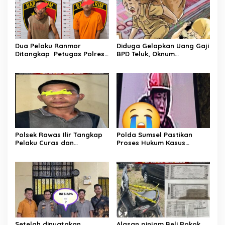
Dua Pelaku Ranmor
Diduga Gelapkan Uang Gaji
Ditangkap Petugas Polres
BPD Teluk, Oknum
Musi Rawas Utara
Perangkat Desa Dilaporkan
Ke Polisi
Polsek Rawas Ilir Tangkap
Polda Sumsel Pastikan
Pelaku Curas dan
Proses Hukum Kasus
Pemerasan Batu Split
Pencabulan Anak di Sako
Berjalan hingga
Persidangan
Setelah dinyatakan
Alasan pinjam Beli Rokok,