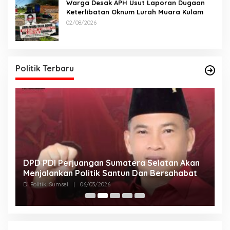
Warga Desak APH Usut Laporan Dugaan
Keterlibatan Oknum Lurah Muara Kulam
02/08/2026
Politik Terbaru
DPD PDI Perjuangan Sumatera Selatan Akan
T
Menjalankan Politik Santun Dan Bersahabat
D
Di Politik, Sumsel
|
06/03/2026
Di