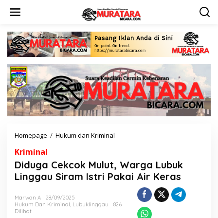
L
e
w
a
t
i
k
e
k
o
n
t
e
n
Homepage
/
Hukum dan Kriminal
D
i
Kriminal
d
u
Diduga Cekcok Mulut, Warga Lubuk
g
Linggau Siram Istri Pakai Air Keras
a
C
e
Marwan A
28/09/2025
Hukum Dan Kriminal
,
Lubuklinggau
826
k
Dilihat
c