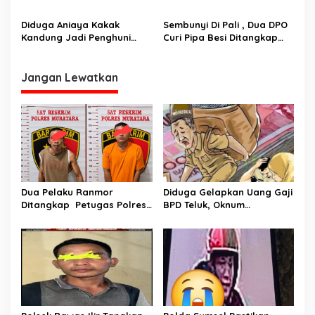
Diringkus Reskrim Polsek
Unit Reskrim Polsek Lubuk
Rawas Ilir
Linggau Barat
Diduga Aniaya Kakak
Sembunyi Di Pali , Dua DPO
Kandung Jadi Penghuni
Curi Pipa Besi Ditangkap
Hotel Prodeo Polsek
Tim Landak
Selatan.
Jangan Lewatkan
Dua Pelaku Ranmor
Diduga Gelapkan Uang Gaji
Ditangkap Petugas Polres
BPD Teluk, Oknum
Musi Rawas Utara
Perangkat Desa Dilaporkan
Ke Polisi