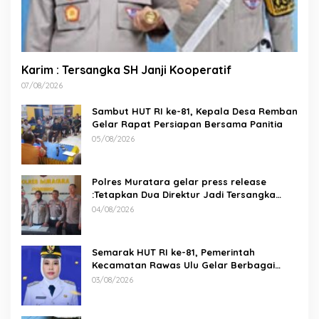
Karim : Tersangka SH Janji Kooperatif
07/08/2026
Sambut HUT RI ke-81, Kepala Desa Remban
Gelar Rapat Persiapan Bersama Panitia
05/08/2026
Polres Muratara gelar press release
:Tetapkan Dua Direktur Jadi Tersangka
Kecelakaan Maut antara Bus ALS dan
04/08/2026
Tangki BBM Tewaskan 19 Orang
Semarak HUT RI ke-81, Pemerintah
Kecamatan Rawas Ulu Gelar Berbagai
Lomba
03/08/2026