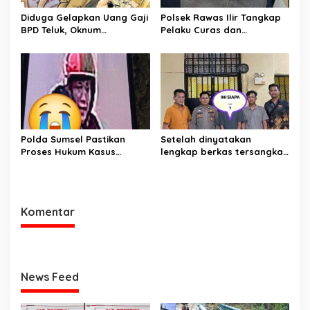
Diduga Gelapkan Uang Gaji
Polsek Rawas Ilir Tangkap
BPD Teluk, Oknum
Pelaku Curas dan
Perangkat Desa Dilaporkan
Pemerasan Batu Split
Ke Polisi
Polda Sumsel Pastikan
Setelah dinyatakan
Proses Hukum Kasus
lengkap berkas tersangka
Pencabulan Anak di Sako
pencuri hewan dilimpahkan
Berjalan hingga
ke kejaksaan
Persidangan
Komentar
News Feed