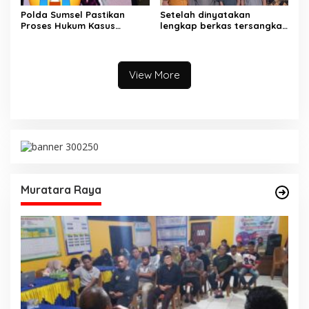
Polda Sumsel Pastikan
Setelah dinyatakan
Proses Hukum Kasus
lengkap berkas tersangka
Pencabulan Anak di Sako
pencuri hewan dilimpahkan
Berjalan hingga
ke kejaksaan
Persidangan
View More
Muratara Raya