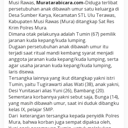
Musi Rawas,
Muratarabicara.com-
Diduga terlibat
t
a
persetubuhan anak dibawah umur satu keluarga di
n
Desa Sumber Karya, Kecamatan STL Ulu Terawas,
g
Kabupaten Musi Rawas (Mura) ditangkap Sat Res
k
Krim Polres Mura.
a
p
Dimana otak pelakunya adalah Tumin (67) pemilik
P
jaranan kuda kepang/kuda lumping.
o
Dugaan persetubuhan anak dibawah umur itu
l
terjadi saat ritual mandi kembang syarat menjadi
r
anggota jaranan kuda kepang/kuda lumping, serta
e
s
agar usaha jaranan kuda kepang/kuda lumping,
M
laris disewa.
u
Tersangka lainnya yang ikut ditangkap yakni istri
r
Tumin, yaitu Tugirawarti alias Wati (38), anak yakni,
a
D
Desi Yunitasari alias Yuni (26), Bambang (20).
i
Sementara korbannya yakni sebut saja, Bunga (14),
d
yang masih dibawah umur, saat ini duduk dibangku
u
kelas IX, pelajar SMP.
g
Dari keterangan tersangka kepada penyidik Polres
a
Mura, bahwa korban juga sempat dipaksa oleh,
T