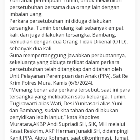
Yuni anak perempuan Tumin, untuk melakukan
e
persetubuhan bersama dua orang lain dengan
r
imbalan uang.
l
i
Perkara persetubuhan ini diduga dilakukan
b
tersangka, Tumin berulang kali sebanyak empat
a
kali, dan juga dilakukan tersangka, Bambang,
t
kemudian dengan dua Orang Tidak Dikenal (OTD),
P
sebanyak dua kali.
e
r
Guna mempertanggung jawabkan perbuatannya,
s
sekeluarga yang diduga terlibat dalam perkara
e
persetubuhan telah ditangkap dan ditahan oleh
t
Unit Pelayanan Perempuan dan Anak (PPA), Sat Re
u
b
Krim Polres Mura, Kamis (6/6/2024).
u
“Memang benar ada perkara tersebut, saat ini para
h
tersangka yang melibatkan satu keluarga, Tumin,
a
Tugirawarti alias Wati, Desi Yunitasari alias Yuni
n
dan Bambang, sudah kita tahan dan dilakukan
A
n
penyidikan lebih lanjut,” kata Kapolres
a
Muratara,AKBP Andi Supriadi SH, SIK, MH melalui
k
Kasat Reskrim, AKP Herman Junaidi SH, didampingi
D
Kanit PPA, Aiptu Rohman, saat dikonfirmasi, Jumat
i