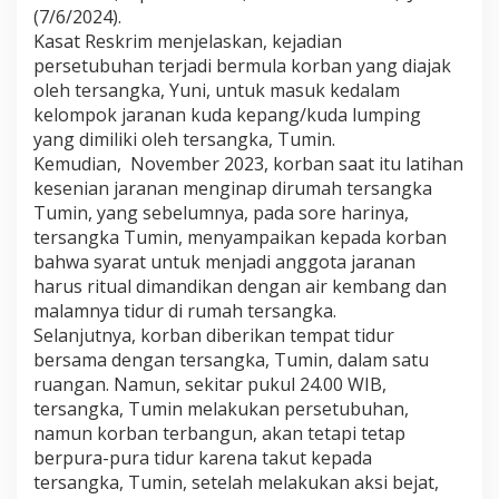
B
(7/6/2024).
a
Kasat Reskrim menjelaskan, kejadian
w
persetubuhan terjadi bermula korban yang diajak
a
oleh tersangka, Yuni, untuk masuk kedalam
h
kelompok jaranan kuda kepang/kuda lumping
U
m
yang dimiliki oleh tersangka, Tumin.
u
Kemudian, November 2023, korban saat itu latihan
r
kesenian jaranan menginap dirumah tersangka
Tumin, yang sebelumnya, pada sore harinya,
tersangka Tumin, menyampaikan kepada korban
bahwa syarat untuk menjadi anggota jaranan
harus ritual dimandikan dengan air kembang dan
malamnya tidur di rumah tersangka.
Selanjutnya, korban diberikan tempat tidur
bersama dengan tersangka, Tumin, dalam satu
ruangan. Namun, sekitar pukul 24.00 WIB,
tersangka, Tumin melakukan persetubuhan,
namun korban terbangun, akan tetapi tetap
berpura-pura tidur karena takut kepada
tersangka, Tumin, setelah melakukan aksi bejat,