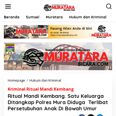
L
e
w
a
Beranda
Sumsel
Muratara
Hukum dan Kriminal
P
t
i
k
e
k
o
n
t
e
n
Homepage
/
Hukum dan Kriminal
R
i
Kriminal Ritual Mandi Kembang
t
u
Ritual Mandi Kembang. Satu Keluarga
a
Ditangkap Polres Mura Diduga Terlibat
l
Persetubuhan Anak Di Bawah Umur
M
a