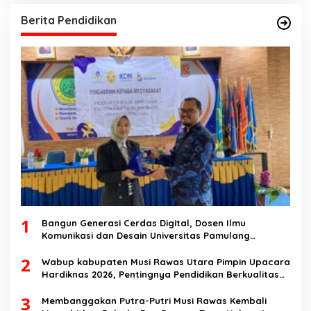
Berita Pendidikan
1
Bangun Generasi Cerdas Digital, Dosen Ilmu
Komunikasi dan Desain Universitas Pamulang
Sosialisasikan Bahaya Disinformasi AI dan Hate
2
Speech di SMK Ikhlas Jawilan
Wabup kabupaten Musi Rawas Utara Pimpin Upacara
Hardiknas 2026, Pentingnya Pendidikan Berkualitas
dan berakhlak
3
Membanggakan Putra-Putri Musi Rawas Kembali