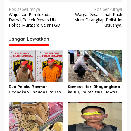
N
Pos sebelumnya
Pos berikutnya
Wujudkan Pemilukada
Warga Desa Tanah Priuk
a
Damai,Polsek Rawas Ulu
Mura Ditangkap Polisi. Ini
v
Polres Muratara Gelar FGD
Kasusnya.
i
Jangan Lewatkan
g
a
s
i
p
o
Dua Pelaku Ranmor
Sambut Hari Bhayangkara
s
Ditangkap Petugas Polres
ke-80, Polres Musi Rawas
Musi Rawas Utara
Hadir Bangun Jembatan
dan Perkuat Akses Warga
Jayaloka