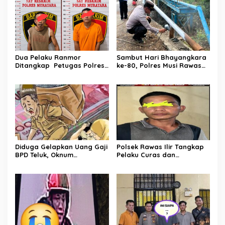
Dua Pelaku Ranmor
Sambut Hari Bhayangkara
Ditangkap Petugas Polres
ke-80, Polres Musi Rawas
Musi Rawas Utara
Hadir Bangun Jembatan
dan Perkuat Akses Warga
Jayaloka
Diduga Gelapkan Uang Gaji
Polsek Rawas Ilir Tangkap
BPD Teluk, Oknum
Pelaku Curas dan
Perangkat Desa Dilaporkan
Pemerasan Batu Split
Ke Polisi