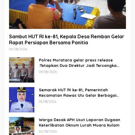
Sambut HUT RI ke-81, Kepala Desa Remban Gelar
Rapat Persiapan Bersama Panitia
05/08/2026
Polres Muratara gelar press release
:Tetapkan Dua Direktur Jadi Tersangka
Kecelakaan Maut antara Bus ALS dan
04/08/2026
Tangki BBM Tewaskan 19 Orang
Semarak HUT RI ke-81, Pemerintah
Kecamatan Rawas Ulu Gelar Berbagai
Lomba
03/08/2026
Warga Desak APH Usut Laporan Dugaan
Keterlibatan Oknum Lurah Muara Kulam
02/08/2026