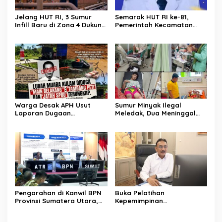
Jelang HUT RI, 3 Sumur
Semarak HUT RI ke-81,
Infill Baru di Zona 4 Dukung
Pemerintah Kecamatan
Kedaulatan Energi
Rawas Ulu Gelar Berbagai
Lomba
Warga Desak APH Usut
Sumur Minyak Ilegal
Laporan Dugaan
Meledak, Dua Meninggal
Keterlibatan Oknum Lurah
Dunia. Polres Musi Rawas
Muara Kulam
Utara Langsung Respon
Cepat
Pengarahan di Kanwil BPN
Buka Pelatihan
Provinsi Sumatera Utara,
Kepemimpinan
Menteri Nusron Minta
Administrator, Sekjen
Jajaran Utamakan
ATR/BPN: Butuh Pejabat