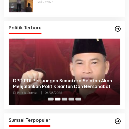
Sesuai Maklumat Kapolda Sumsel
31/07/2026
Politik Terbaru
DPD PDI Perjuangan Sumatera Selatan Akan
T
Menjalankan Politik Santun Dan Bersahabat
D
Di Politik, Sumsel
|
06/03/2026
Di
Sumsel Terpopuler