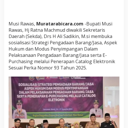
d
a
a
n
B
Musi Rawas,
Muratarabicara.com
-Bupati Musi
a
Rawas, Hj Ratna Machmud diwakili Sekretaris
r
Daerah (Sekda), Drs H Ali Sadikin, M.si membuka
a
sosialisasi Strategi Pengadaan Barang/Jasa, Aspek
n
Hukum dan Modus Penyimpangan Dalam
g
D
Pelaksanaan Pengadaan Barang/Jasa serta E-
a
Purchasing melalui Penerapan Catalog Elektronik
n
Sesuai Perka Nomor 93 Tahun 2025.
J
a
s
a
.
I
n
i
H
a
r
a