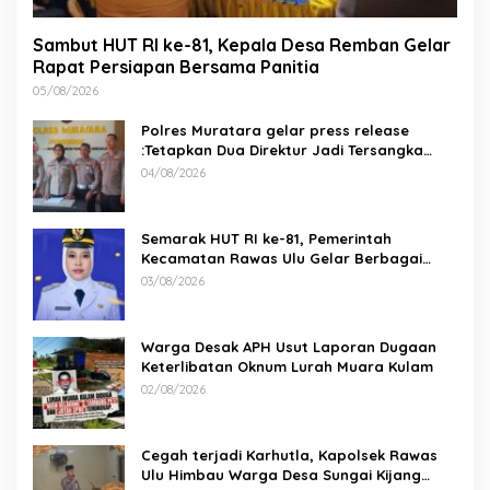
Sambut HUT RI ke-81, Kepala Desa Remban Gelar
Rapat Persiapan Bersama Panitia
05/08/2026
Polres Muratara gelar press release
:Tetapkan Dua Direktur Jadi Tersangka
Kecelakaan Maut antara Bus ALS dan
04/08/2026
Tangki BBM Tewaskan 19 Orang
Semarak HUT RI ke-81, Pemerintah
Kecamatan Rawas Ulu Gelar Berbagai
Lomba
03/08/2026
Warga Desak APH Usut Laporan Dugaan
Keterlibatan Oknum Lurah Muara Kulam
02/08/2026
Cegah terjadi Karhutla, Kapolsek Rawas
Ulu Himbau Warga Desa Sungai Kijang