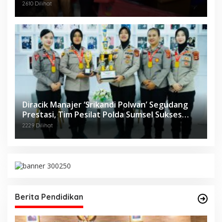
2610 Dilihat
Diracik Manajer ‘Srikandi Polwan’ Segudang
Prestasi, Tim Pesilat Polda Sumsel Sukses
Diajang Kejurnas Menpora Cup II 2024
2229 Dilihat
Berita Pendidikan