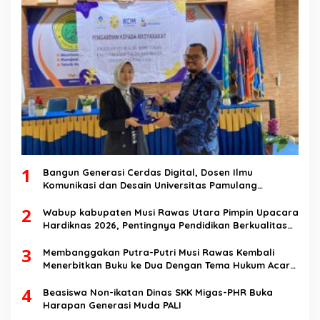
1
Bangun Generasi Cerdas Digital, Dosen Ilmu
Komunikasi dan Desain Universitas Pamulang
Sosialisasikan Bahaya Disinformasi AI dan Hate
2
Speech di SMK Ikhlas Jawilan
Wabup kabupaten Musi Rawas Utara Pimpin Upacara
Hardiknas 2026, Pentingnya Pendidikan Berkualitas
dan berakhlak
3
Membanggakan Putra-Putri Musi Rawas Kembali
Menerbitkan Buku ke Dua Dengan Tema Hukum Acara
Perdata
4
Beasiswa Non-ikatan Dinas SKK Migas-PHR Buka
Harapan Generasi Muda PALI