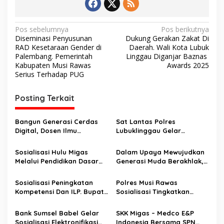
N
Pos sebelumnya
Pos berikutnya
Diseminasi Penyusunan
Dukung Gerakan Zakat Di
a
RAD Kesetaraan Gender di
Daerah. Wali Kota Lubuk
v
Palembang. Pemerintah
Linggau Diganjar Baznas
Kabupaten Musi Rawas
Awards 2025
i
Serius Terhadap PUG
g
Posting Terkait
a
s
Bangun Generasi Cerdas
Sat Lantas Polres
i
Digital, Dosen Ilmu
Lubuklinggau Gelar
p
Komunikasi dan Desain
Sosialisasi Program Police
Universitas Pamulang
Go To School
Sosialisasi Hulu Migas
Dalam Upaya Mewujudkan
o
Sosialisasikan Bahaya
Melalui Pendidikan Dasar
Generasi Muda Berakhlak,
Disinformasi AI dan Hate
s
Bela Negara
Sehat dan Berkarakter, SKK
Speech di SMK Ikhlas
Migas – Medco E&P Gelar
Sosialisasi Peningkatan
Polres Musi Rawas
Jawilan
Sosialisasi di SMA Negeri 1
Kompetensi Dan ILP. Bupati
Sosialisasi Tingkatkan
Gunung Megang
Musi Rawas, Hj Ratna
Ketaatan Hukum, Cegah
Machmud Harapkan
HIV Aids dan Penyakit
Bank Sumsel Babel Gelar
SKK Migas – Medco E&P
Tingkatkan Akses Dan
Menular Seksual
Sosialisasi Elektronifikasi
Indonesia Bersama SPN