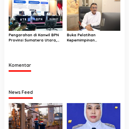
Cepat
Pengarahan di Kanwil BPN
Buka Pelatihan
Provinsi Sumatera Utara,
Kepemimpinan
Menteri Nusron Minta
Administrator, Sekjen
Jajaran Utamakan
ATR/BPN: Butuh Pejabat
Kemudahan Layanan bagi
Penggerak Organisasi yang
Masyarakat
Hasilkan Kerja Berdampak
Komentar
bagi Masyarakat
News Feed