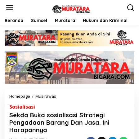
L
e
w
a
Beranda
Sumsel
Muratara
Hukum dan Kriminal
P
t
i
k
e
k
o
n
t
e
n
Homepage
/
Musirawas
S
e
Sosialisasi
k
d
Sekda Buka sosialisasi Strategi
a
Pengadaan Barang Dan Jasa. Ini
B
Harapannya
u
k