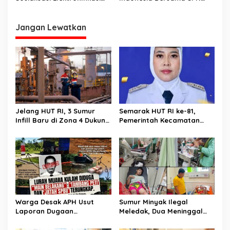
Pelayanan Kesehatan
Transaksi Keuangan
Betung Menggelar
Support Program
Sosialisasi Hulu Migas
Pemerintah
Kepada Calon Bintara Polri
Jangan Lewatkan
Jelang HUT RI, 3 Sumur
Semarak HUT RI ke-81,
Infill Baru di Zona 4 Dukung
Pemerintah Kecamatan
Kedaulatan Energi
Rawas Ulu Gelar Berbagai
Lomba
Warga Desak APH Usut
Sumur Minyak Ilegal
Laporan Dugaan
Meledak, Dua Meninggal
Keterlibatan Oknum Lurah
Dunia. Polres Musi Rawas
Muara Kulam
Utara Langsung Respon