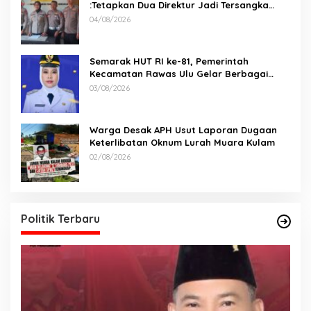
:Tetapkan Dua Direktur Jadi Tersangka
Kecelakaan Maut antara Bus ALS dan
04/08/2026
Tangki BBM Tewaskan 19 Orang
Semarak HUT RI ke-81, Pemerintah
Kecamatan Rawas Ulu Gelar Berbagai
Lomba
03/08/2026
Warga Desak APH Usut Laporan Dugaan
Keterlibatan Oknum Lurah Muara Kulam
02/08/2026
Politik Terbaru