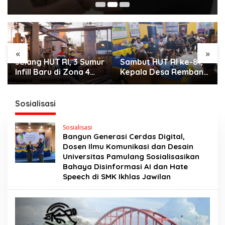
«
»
Jelang HUT RI, 3 Sumur
Sambut HUT RI ke-81,
Infill Baru di Zona 4
Kepala Desa Remban
Dukung Kedaulatan
Gelar Rapat Persiapan
Energi
Bersama Panitia
Sosialisasi
Sosialisasi
Bangun Generasi Cerdas Digital,
Dosen Ilmu Komunikasi dan Desain
Universitas Pamulang Sosialisasikan
Bahaya Disinformasi AI dan Hate
Speech di SMK Ikhlas Jawilan