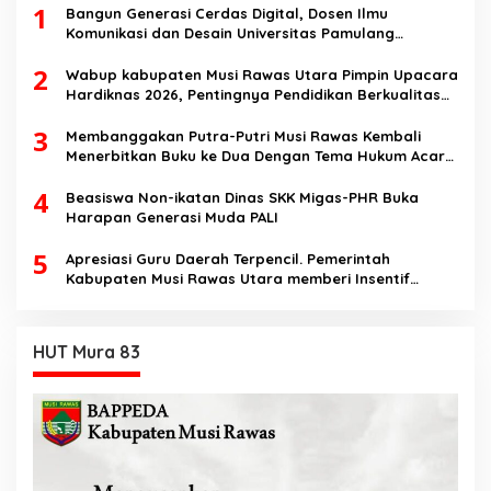
1
Bangun Generasi Cerdas Digital, Dosen Ilmu
Komunikasi dan Desain Universitas Pamulang
Sosialisasikan Bahaya Disinformasi AI dan Hate
2
Speech di SMK Ikhlas Jawilan
Wabup kabupaten Musi Rawas Utara Pimpin Upacara
Hardiknas 2026, Pentingnya Pendidikan Berkualitas
dan berakhlak
3
Membanggakan Putra-Putri Musi Rawas Kembali
Menerbitkan Buku ke Dua Dengan Tema Hukum Acara
Perdata
4
Beasiswa Non-ikatan Dinas SKK Migas-PHR Buka
Harapan Generasi Muda PALI
5
Apresiasi Guru Daerah Terpencil. Pemerintah
Kabupaten Musi Rawas Utara memberi Insentif
Tambahan
HUT Mura 83