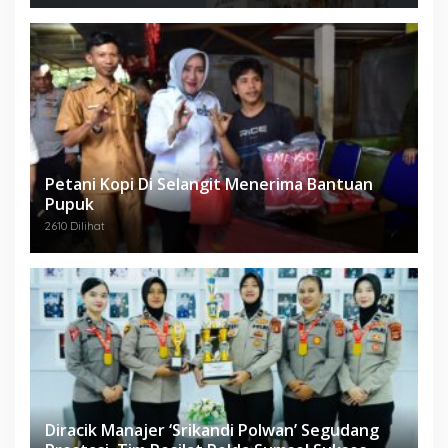
Petani Kopi Di Selangit Menerima Bantuan
Pupuk
2610 Dilihat
Diracik Manajer ‘Srikandi Polwan’ Segudang