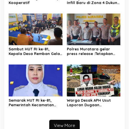
Kooperatif
Infill Baru di Zona 4 Dukung
Kedaulatan Energi
Sambut HUT RI ke-81,
Polres Muratara gelar
Kepala Desa Remban Gelar
press release :Tetapkan
Rapat Persiapan Bersama
Dua Direktur Jadi
Panitia
Tersangka Kecelakaan
Maut antara Bus ALS dan
Tangki BBM Tewaskan 19
Orang
Semarak HUT RI ke-81,
Warga Desak APH Usut
Pemerintah Kecamatan
Laporan Dugaan
Rawas Ulu Gelar Berbagai
Keterlibatan Oknum Lurah
Lomba
Muara Kulam
View More