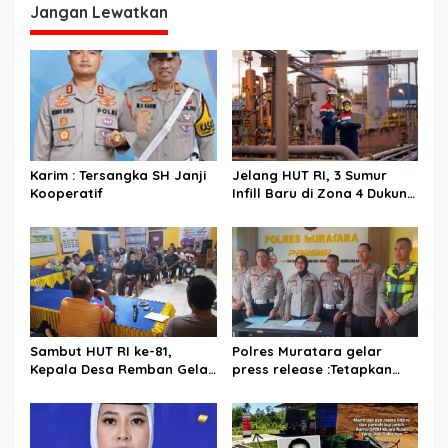
g
Jangan Lewatkan
a
s
i
p
o
s
Karim : Tersangka SH Janji
Jelang HUT RI, 3 Sumur
Kooperatif
Infill Baru di Zona 4 Dukung
Kedaulatan Energi
Sambut HUT RI ke-81,
Polres Muratara gelar
Kepala Desa Remban Gelar
press release :Tetapkan
Rapat Persiapan Bersama
Dua Direktur Jadi
Panitia
Tersangka Kecelakaan
Maut antara Bus ALS dan
Tangki BBM Tewaskan 19