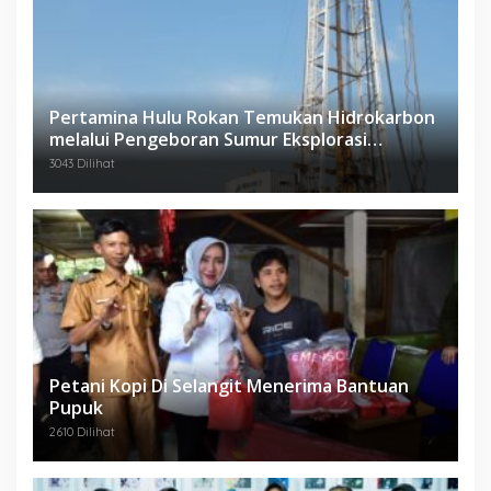
Pertamina Hulu Rokan Temukan Hidrokarbon
melalui Pengeboran Sumur Eksplorasi
Anggrek Violet (AVO)-001
3043 Dilihat
Petani Kopi Di Selangit Menerima Bantuan
Pupuk
2610 Dilihat