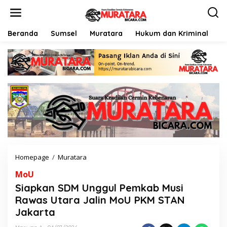
L
e
w
a
Beranda
Sumsel
Muratara
Hukum dan Kriminal
P
t
i
k
e
k
o
n
t
e
n
Homepage
/
Muratara
S
i
MoU
a
p
Siapkan SDM Unggul Pemkab Musi
k
Rawas Utara Jalin MoU PKM STAN
a
Jakarta
n
S