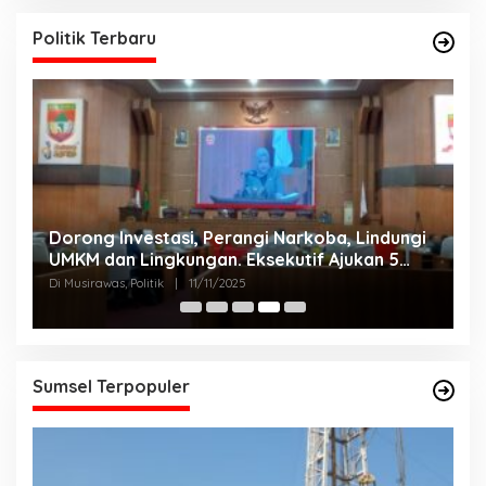
Politik Terbaru
Dorong Investasi, Perangi Narkoba, Lindungi
A
UMKM dan Lingkungan. Eksekutif Ajukan 5
2
Raperda Strategis.
Di Musirawas, Politik
|
11/11/2025
Di
Sumsel Terpopuler