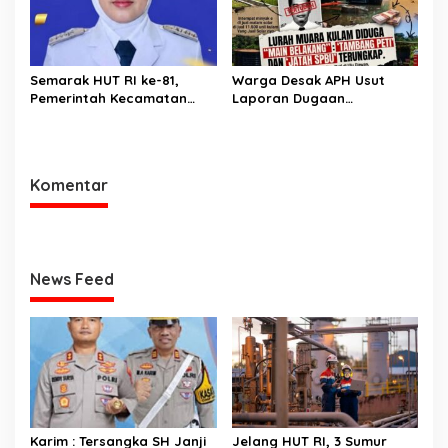
Orang
Semarak HUT RI ke-81,
Warga Desak APH Usut
Pemerintah Kecamatan
Laporan Dugaan
Rawas Ulu Gelar Berbagai
Keterlibatan Oknum Lurah
Lomba
Muara Kulam
Komentar
News Feed
Karim : Tersangka SH Janji
Jelang HUT RI, 3 Sumur