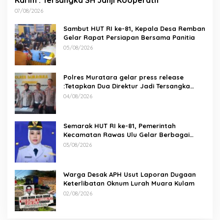
07/08/2026
Sambut HUT RI ke-81, Kepala Desa Remban
Gelar Rapat Persiapan Bersama Panitia
05/08/2026
Polres Muratara gelar press release
:Tetapkan Dua Direktur Jadi Tersangka
Kecelakaan Maut antara Bus ALS dan
04/08/2026
Tangki BBM Tewaskan 19 Orang
Semarak HUT RI ke-81, Pemerintah
Kecamatan Rawas Ulu Gelar Berbagai
Lomba
03/08/2026
Warga Desak APH Usut Laporan Dugaan
Keterlibatan Oknum Lurah Muara Kulam
02/08/2026