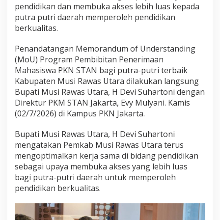
a
pendidikan dan membuka akses lebih luas kepada
r
putra putri daerah memperoleh pendidikan
a
berkualitas.
J
a
Penandatangan Memorandum of Understanding
l
i
(MoU) Program Pembibitan Penerimaan
n
Mahasiswa PKN STAN bagi putra-putri terbaik
M
Kabupaten Musi Rawas Utara dilakukan langsung
o
Bupati Musi Rawas Utara, H Devi Suhartoni dengan
U
P
Direktur PKM STAN Jakarta, Evy Mulyani. Kamis
K
(02/7/2026) di Kampus PKN Jakarta.
M
S
Bupati Musi Rawas Utara, H Devi Suhartoni
T
mengatakan Pemkab Musi Rawas Utara terus
A
N
mengoptimalkan kerja sama di bidang pendidikan
J
sebagai upaya membuka akses yang lebih luas
a
bagi putra-putri daerah untuk memperoleh
k
pendidikan berkualitas.
a
r
t
a