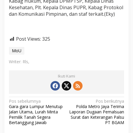
Kabag Hukum, Kepala DPMPTSP, Kepala Dinas
Kesehatan, Plt. Kepala Dinas PUPR, Kabag Protokol
dan Komunikasi Pimpinan, dan staf terkait.(Eky)
Post Views:
325
MoU
Writer: Rls,
Ikuti Kami
N
Pos sebelumnya
Pos berikutnya
Gara-gara Lumpur Menutup
Polda Metro Jaya Terima
a
Jalan Utama, Lurah Minta
Laporan Dugaan Pemalsuan
v
Pemilik Tanah Segera
Surat dan Keterangan Palsu
Bertanggung Jawab
PT BGAM
i