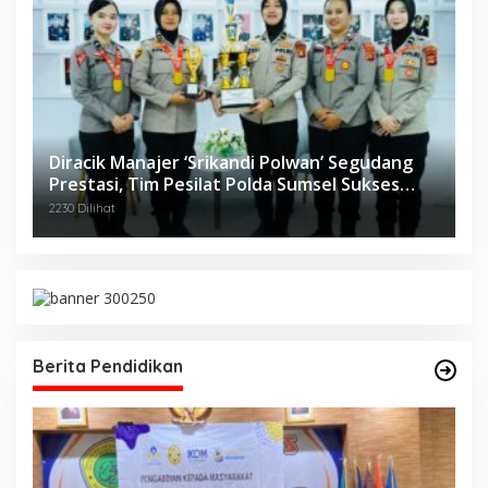
Diracik Manajer ‘Srikandi Polwan’ Segudang
Prestasi, Tim Pesilat Polda Sumsel Sukses
Diajang Kejurnas Menpora Cup II 2024
2230 Dilihat
Berita Pendidikan