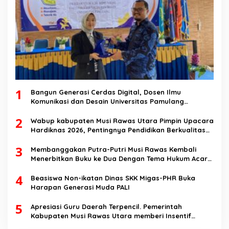
1
Bangun Generasi Cerdas Digital, Dosen Ilmu
Komunikasi dan Desain Universitas Pamulang
Sosialisasikan Bahaya Disinformasi AI dan Hate
2
Speech di SMK Ikhlas Jawilan
Wabup kabupaten Musi Rawas Utara Pimpin Upacara
Hardiknas 2026, Pentingnya Pendidikan Berkualitas
dan berakhlak
3
Membanggakan Putra-Putri Musi Rawas Kembali
Menerbitkan Buku ke Dua Dengan Tema Hukum Acara
Perdata
4
Beasiswa Non-ikatan Dinas SKK Migas-PHR Buka
Harapan Generasi Muda PALI
5
Apresiasi Guru Daerah Terpencil. Pemerintah
Kabupaten Musi Rawas Utara memberi Insentif
Tambahan