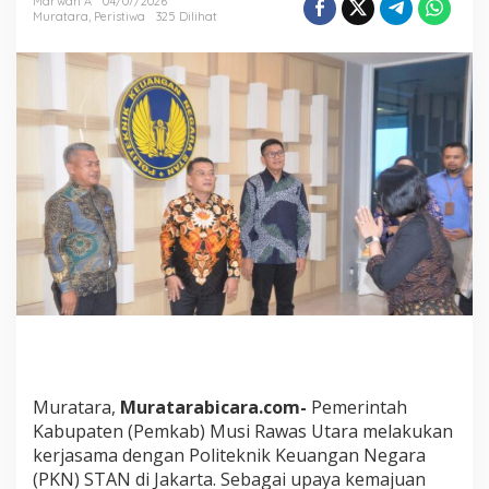
Marwan A
04/07/2026
D
Muratara
,
Peristiwa
325 Dilihat
M
U
n
g
g
u
l
P
e
m
k
a
b
M
u
s
i
R
a
w
Muratara,
Muratarabicara.com-
Pemerintah
a
Kabupaten (Pemkab) Musi Rawas Utara melakukan
s
kerjasama dengan Politeknik Keuangan Negara
U
(PKN) STAN di Jakarta. Sebagai upaya kemajuan
t