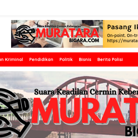
n Kriminal
Pendidikan
Politik
Bisnis
Berita Polisi
 Pemkab Musi Rawas Utara
 Jakarta