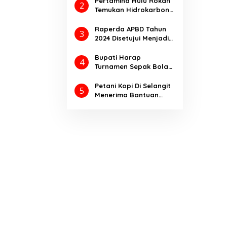
Pertamina Hulu Rokan
2
Pemasyarakatan 2025.
Temukan Hidrokarbon
melalui Pengeboran
Sumur Eksplorasi
Raperda APBD Tahun
3
Anggrek Violet
2024 Disetujui Menjadi
(AVO)-001
Perda Dengan
Catatan
Bupati Harap
4
Turnamen Sepak Bola
Bupati Cup Ajang
Kompetisi
Petani Kopi Di Selangit
5
Meningkatkan Prestasi
Menerima Bantuan
Olahraga
Pupuk