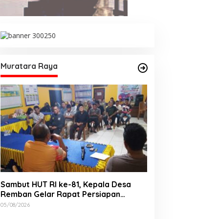
rga Desak APH Usut
Jelang HUT RI, 3 Sumur Infill
aporan Dugaan
Baru di Zona 4 Dukung
eterlibatan Oknum Lurah
Kedaulatan Energi
uara Kulam
Muratara Raya
Sambut HUT RI ke-81, Kepala Desa
Remban Gelar Rapat Persiapan
Bersama Panitia
05/08/2026