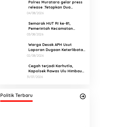
Polres Muratara gelar press
release :Tetapkan Dua
Direktur Jadi Tersangka
04/08/2026
Kecelakaan Maut antara Bus
ALS dan Tangki BBM Tewaskan
Semarak HUT RI ke-81,
19 Orang
Pemerintah Kecamatan
Rawas Ulu Gelar Berbagai
03/08/2026
Lomba
Warga Desak APH Usut
Laporan Dugaan Keterlibatan
Oknum Lurah Muara Kulam
02/08/2026
Cegah terjadi Karhutla,
Kapolsek Rawas Ulu Himbau
Warga Desa Sungai Kijang
31/07/2026
Sesuai Maklumat Kapolda
DPD PDI Perjuangan Sumatera
Sumsel
Selatan Akan Menjalankan Politik
Santun Dan Bersahabat
Di Politik, Sumsel
|
06/03/2026
Politik Terbaru