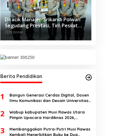
Diracik Manajer ‘Srikandi Polwan’
Segudang Prestasi, Tim Pesilat
Polda Sumsel Sukses Diajang
2228 Dilihat
Kejurnas Menpora Cup II 2024
Berita Pendidikan
1
Bangun Generasi Cerdas Digital, Dosen
Ilmu Komunikasi dan Desain Universitas
Pamulang Sosialisasikan Bahaya
2
Disinformasi AI dan Hate Speech di SMK
Wabup kabupaten Musi Rawas Utara
Ikhlas Jawilan
Pimpin Upacara Hardiknas 2026,
Pentingnya Pendidikan Berkualitas dan
3
berakhlak
Membanggakan Putra-Putri Musi Rawas
Kembali Menerbitkan Buku ke Dua