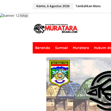
L
Tambahkan Menu
e
Kamis, 6 Agustus 2026
w
a
tutup
t
i
k
e
k
o
n
Beranda
Sumsel
Muratara
Hukum da
t
e
n
Muratara
,
Peristiwa
Siapkan SDM Unggul
Jalin MoU PKM STAN