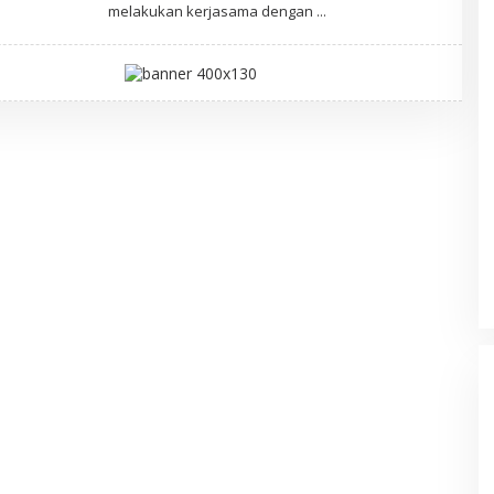
melakukan kerjasama dengan
M
A
R
W
A
N
A
DPRD Musi Rawas Utara Gelar
Paripurna LKPJ Tahun 2025
Di Muratara, Politik
|
21/04/2026