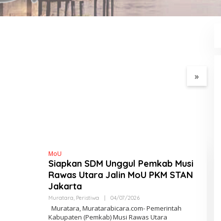
 Muratara gelar
Semarak HUT RI ke-81,
Wa
release :Tetapkan
Pemerintah Kecamatan
L
rektur Jadi
Rawas Ulu Gelar Berbagai
K
gka Kecelakaan
Lomba
M
ntara Bus ALS dan
 BBM Tewaskan 19
»
MoU
Siapkan SDM Unggul Pemkab Musi
Rawas Utara Jalin MoU PKM STAN
Jakarta
Muratara
,
Peristiwa
|
04/07/2026
O
L
Muratara, Muratarabicara.com- Pemerintah
E
Kabupaten (Pemkab) Musi Rawas Utara
H