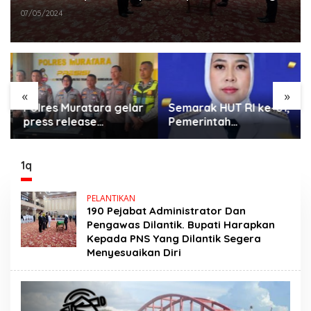
Dilantik Segera Menyesuaikan Diri
07/05/2024
«
»
Polres Muratara gelar
Semarak HUT RI ke-81,
press release
Pemerintah
:Tetapkan Dua
Kecamatan Rawas Ulu
Direktur Jadi
Gelar Berbagai Lomba
Tersangka Kecelakaan
1q
Maut antara Bus ALS
dan Tangki BBM
PELANTIKAN
Tewaskan 19 Orang
190 Pejabat Administrator Dan
Pengawas Dilantik. Bupati Harapkan
Kepada PNS Yang Dilantik Segera
Menyesuaikan Diri