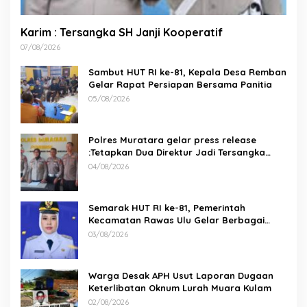
Karim : Tersangka SH Janji Kooperatif
07/08/2026
Sambut HUT RI ke-81, Kepala Desa Remban
Gelar Rapat Persiapan Bersama Panitia
05/08/2026
Polres Muratara gelar press release
:Tetapkan Dua Direktur Jadi Tersangka
Kecelakaan Maut antara Bus ALS dan
04/08/2026
Tangki BBM Tewaskan 19 Orang
Semarak HUT RI ke-81, Pemerintah
Kecamatan Rawas Ulu Gelar Berbagai
Lomba
03/08/2026
Warga Desak APH Usut Laporan Dugaan
Keterlibatan Oknum Lurah Muara Kulam
02/08/2026