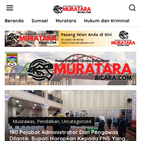
L
e
w
a
Beranda
Sumsel
Muratara
Hukum dan Kriminal
P
t
i
k
e
k
o
n
t
e
n
Musirawas
,
Pendidikan
,
Uncategorized
190 Pejabat Administrator Dan Pengawas
Dilantik. Bupati Harapkan Kepada PNS Yang