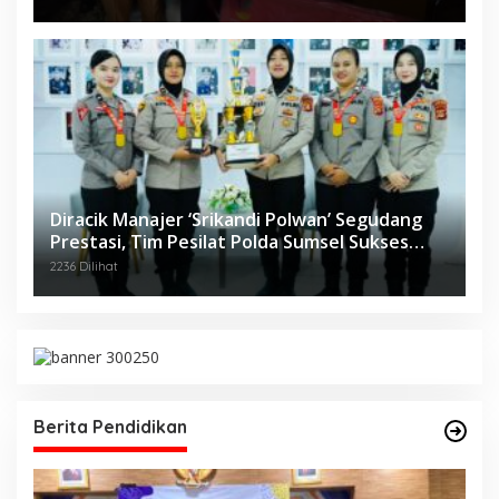
Diracik Manajer ‘Srikandi Polwan’ Segudang
Prestasi, Tim Pesilat Polda Sumsel Sukses
Diajang Kejurnas Menpora Cup II 2024
2236 Dilihat
Berita Pendidikan