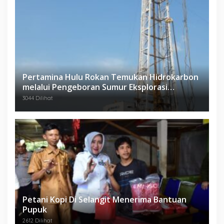
Pertamina Hulu Rokan Temukan Hidrokarbon
melalui Pengeboran Sumur Eksplorasi
Anggrek Violet (AVO)-001
3044 Dilihat
Petani Kopi Di Selangit Menerima Bantuan
Pupuk
2612 Dilihat