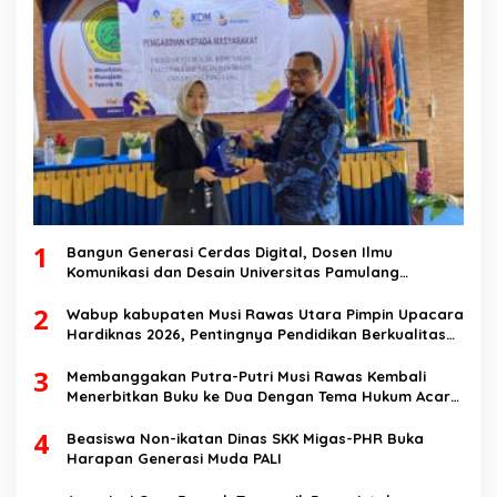
1
Bangun Generasi Cerdas Digital, Dosen Ilmu
Komunikasi dan Desain Universitas Pamulang
Sosialisasikan Bahaya Disinformasi AI dan Hate
2
Speech di SMK Ikhlas Jawilan
Wabup kabupaten Musi Rawas Utara Pimpin Upacara
Hardiknas 2026, Pentingnya Pendidikan Berkualitas
dan berakhlak
3
Membanggakan Putra-Putri Musi Rawas Kembali
Menerbitkan Buku ke Dua Dengan Tema Hukum Acara
Perdata
4
Beasiswa Non-ikatan Dinas SKK Migas-PHR Buka
Harapan Generasi Muda PALI