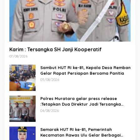
Karim : Tersangka SH Janji Kooperatif
07/08/2026
Sambut HUT RI ke-81, Kepala Desa Remban
Gelar Rapat Persiapan Bersama Panitia
05/08/2026
Polres Muratara gelar press release
:Tetapkan Dua Direktur Jadi Tersangka
Kecelakaan Maut antara Bus ALS dan
04/08/2026
Tangki BBM Tewaskan 19 Orang
Semarak HUT RI ke-81, Pemerintah
Kecamatan Rawas Ulu Gelar Berbagai