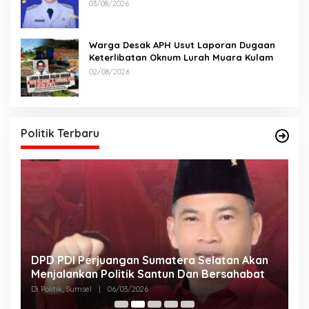
Lomba
03/08/2026
Warga Desak APH Usut Laporan Dugaan
Keterlibatan Oknum Lurah Muara Kulam
02/08/2026
Politik Terbaru
DPD PDI Perjuangan Sumatera Selatan Akan
T
Menjalankan Politik Santun Dan Bersahabat
D
Di Politik, Sumsel
|
06/03/2026
Di