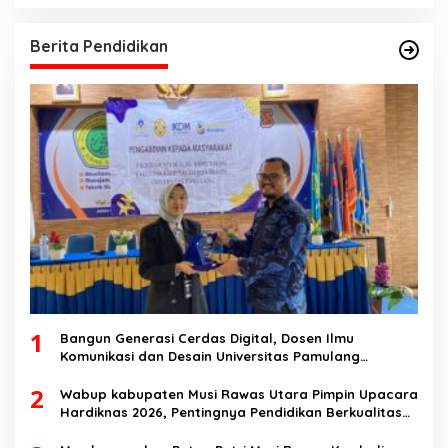
Berita Pendidikan
1
Bangun Generasi Cerdas Digital, Dosen Ilmu
Komunikasi dan Desain Universitas Pamulang
Sosialisasikan Bahaya Disinformasi AI dan Hate
2
Speech di SMK Ikhlas Jawilan
Wabup kabupaten Musi Rawas Utara Pimpin Upacara
Hardiknas 2026, Pentingnya Pendidikan Berkualitas
dan berakhlak