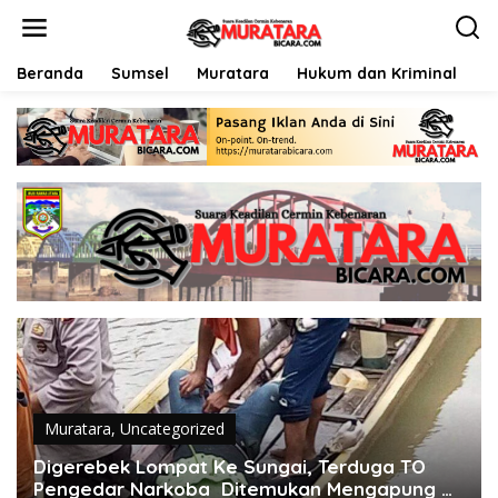
L
e
w
a
Beranda
Sumsel
Muratara
Hukum dan Kriminal
P
t
i
k
e
k
o
n
t
e
n
Muratara
,
Uncategorized
Digerebek Lompat Ke Sungai, Terduga TO
Pengedar Narkoba Ditemukan Mengapung Di