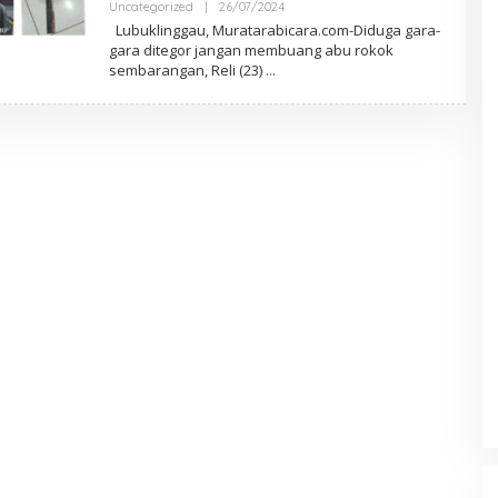
Uncategorized
|
26/07/2024
O
L
Lubuklinggau, Muratarabicara.com-Diduga gara-
E
gara ditegor jangan membuang abu rokok
H
sembarangan, Reli (23)
M
A
R
W
A
N
A