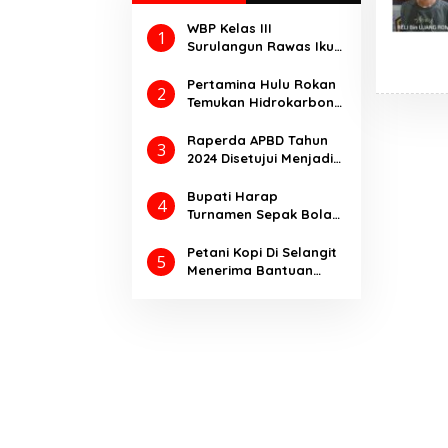
WBP Kelas III
1
Surulangun Rawas Ikuti
Perkemahan Satya
Dharma Bakti
Pertamina Hulu Rokan
2
Pemasyarakatan 2025.
Temukan Hidrokarbon
melalui Pengeboran
Sumur Eksplorasi
Raperda APBD Tahun
3
Anggrek Violet
2024 Disetujui Menjadi
(AVO)-001
Perda Dengan
Catatan
Bupati Harap
4
Turnamen Sepak Bola
Bupati Cup Ajang
Kompetisi
Petani Kopi Di Selangit
5
Meningkatkan Prestasi
Menerima Bantuan
Olahraga
Pupuk