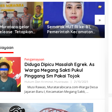
»
k HUT RI ke-81,
Karim : Tersangka SH Janji
J
ntah Kecamatan
Kooperatif
B
Ulu Gelar Berbagai
K
iayaan
Penganiayaan
Diduga Dipicu Masalah Egrek. As
Warga Megang Sakti Pukul
Pinggang Sm Pakai Tojok
Hukum Dan Kriminal
,
Musirawas
|
21/10/2025
O
L
Musi Rawas, Muratarabicara.com-Warga Desa
E
Jajaran Baru I, Kecamatan Megang Sakti,
H
M
A
R
W
A