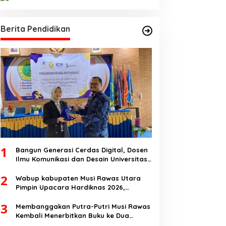
Berita Pendidikan
1
Bangun Generasi Cerdas Digital, Dosen
Ilmu Komunikasi dan Desain Universitas
Pamulang Sosialisasikan Bahaya
2
Disinformasi AI dan Hate Speech di SMK
Wabup kabupaten Musi Rawas Utara
Ikhlas Jawilan
Pimpin Upacara Hardiknas 2026,
Pentingnya Pendidikan Berkualitas dan
3
berakhlak
Membanggakan Putra-Putri Musi Rawas
Kembali Menerbitkan Buku ke Dua
Dengan Tema Hukum Acara Perdata