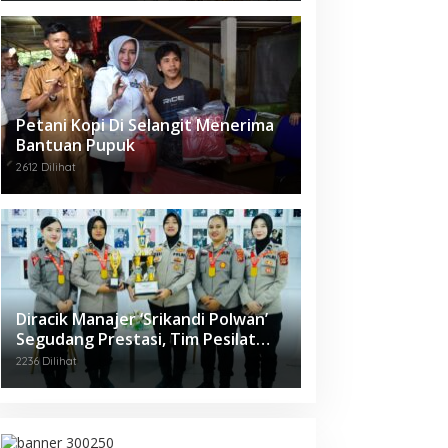
Petani Kopi Di Selangit Menerima
Bantuan Pupuk
2612 Dilihat
Diracik Manajer ‘Srikandi Polwan’
Segudang Prestasi, Tim Pesilat
Polda Sumsel Sukses Diajang
2236 Dilihat
Kejurnas Menpora Cup II 2024