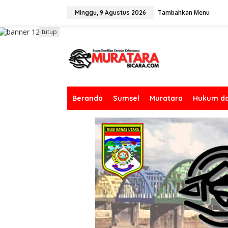
L
Tambahkan Menu
e
Minggu, 9 Agustus 2026
w
a
tutup
t
i
k
e
k
o
n
Beranda
Sumsel
Muratara
Hukum da
t
e
n