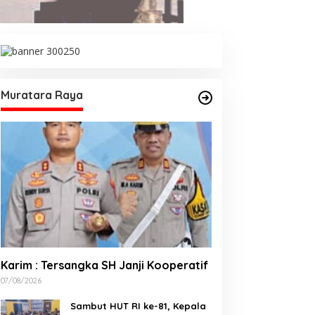
Muratara Raya
Berita
,
Hukum dan Kriminal
,
Lubuklinggau
iduga Usai Konsumsi Narkoba, Dite
engkulu Merusak Mobil Dan Aniaya Pemilik
Karim : Tersangka SH Janji Kooperatif
Mobil
/09/2025
07/08/2026
Sambut HUT RI ke-81, Kepala