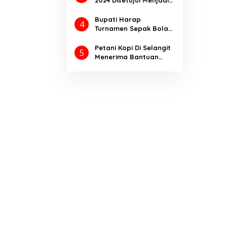
2024 Disetujui Menjadi
(AVO)-001
Perda Dengan
Catatan
Bupati Harap
4
Turnamen Sepak Bola
Bupati Cup Ajang
Kompetisi
Petani Kopi Di Selangit
5
Meningkatkan Prestasi
Menerima Bantuan
Olahraga
Pupuk