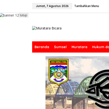
L
Tambahkan Menu
e
Jumat, 7 Agustus 2026
w
a
tutup
t
i
k
e
k
o
n
Beranda
Sumsel
Muratara
Hukum da
t
e
n