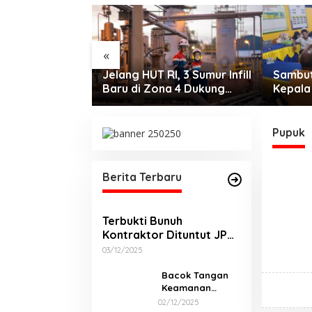
«
Jelang HUT RI, 3 Sumur Infill
Sambut
Baru di Zona 4 Dukung
Kepala
Kedaulatan Energi
Rapat 
Panitia
Pupuk
Berita Terbaru
Terbukti Bunuh
Kontraktor Dituntut JPU
Pidana Mati
03/12/2025
Bacok Tangan
Keamanan
Pasar. Siap-Siap
02/12/2025