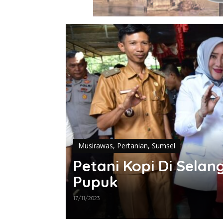
Musirawas
,
Pertanian
,
Sumsel
Petani Kopi Di Sela
Pupuk
17/11/2023
angka SH Janji