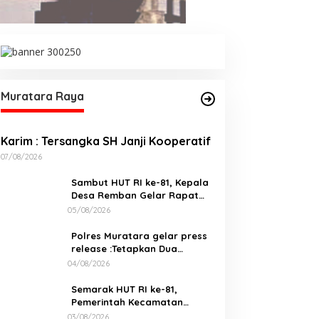
Muratara Raya
Karim : Tersangka SH Janji Kooperatif
07/08/2026
Sambut HUT RI ke-81, Kepala
Desa Remban Gelar Rapat
Persiapan Bersama Panitia
05/08/2026
Polres Muratara gelar press
release :Tetapkan Dua
Direktur Jadi Tersangka
04/08/2026
Kecelakaan Maut antara Bus
ALS dan Tangki BBM Tewaskan
Semarak HUT RI ke-81,
Karim : Tersangka SH Janji
19 Orang
Pemerintah Kecamatan
Kooperatif
Rawas Ulu Gelar Berbagai
03/08/2026