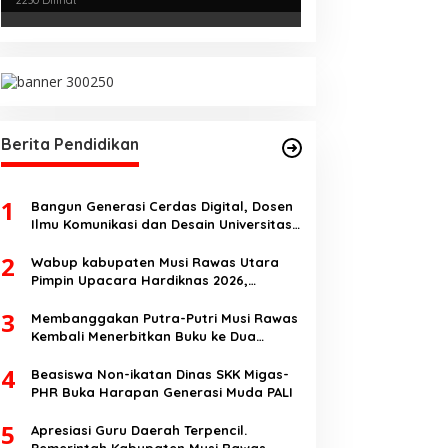
Kejurnas Menpora Cup II 2024
Berita Pendidikan
1
Bangun Generasi Cerdas Digital, Dosen
Ilmu Komunikasi dan Desain Universitas
Pamulang Sosialisasikan Bahaya
2
Disinformasi AI dan Hate Speech di SMK
Wabup kabupaten Musi Rawas Utara
Ikhlas Jawilan
Pimpin Upacara Hardiknas 2026,
Pentingnya Pendidikan Berkualitas dan
3
berakhlak
Membanggakan Putra-Putri Musi Rawas
Kembali Menerbitkan Buku ke Dua
Dengan Tema Hukum Acara Perdata
4
Beasiswa Non-ikatan Dinas SKK Migas-
PHR Buka Harapan Generasi Muda PALI
5
Apresiasi Guru Daerah Terpencil.
Pemerintah Kabupaten Musi Rawas