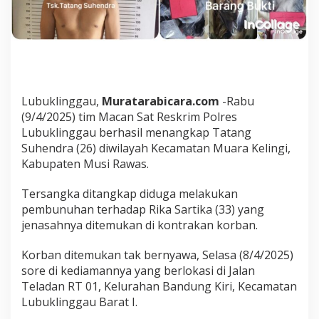
K
o
n
t
r
a
k
a
Lubuklinggau,
Muratarabicara.com
-Rabu
n
(9/4/2025) tim Macan Sat Reskrim Polres
D
Lubuklinggau berhasil menangkap Tatang
i
Suhendra (26) diwilayah Kecamatan Muara Kelingi,
s
e
Kabupaten Musi Rawas.
r
g
Tersangka ditangkap diduga melakukan
a
pembunuhan terhadap Rika Sartika (33) yang
p
jenasahnya ditemukan di kontrakan korban.
T
i
m
Korban ditemukan tak bernyawa, Selasa (8/4/2025)
M
sore di kediamannya yang berlokasi di Jalan
a
Teladan RT 01, Kelurahan Bandung Kiri, Kecamatan
c
Lubuklinggau Barat I.
a
n