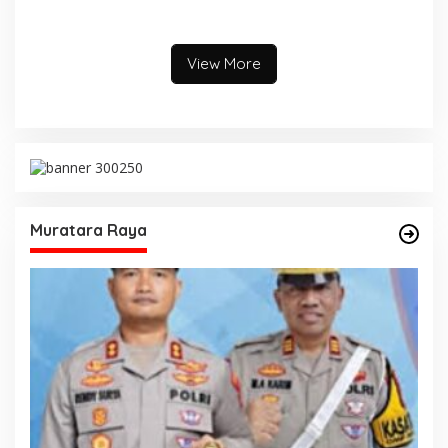
pencuri hewan dilimpahkan
Tetangga Digelapkan
ke kejaksaan
View More
Muratara Raya