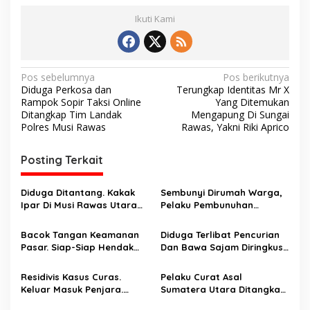
Ikuti Kami
N
Pos sebelumnya
Pos berikutnya
Diduga Perkosa dan
Terungkap Identitas Mr X
a
Rampok Sopir Taksi Online
Yang Ditemukan
v
Ditangkap Tim Landak
Mengapung Di Sungai
Polres Musi Rawas
Rawas, Yakni Riki Aprico
i
g
Posting Terkait
a
s
Diduga Ditantang. Kakak
Sembunyi Dirumah Warga,
Ipar Di Musi Rawas Utara
Pelaku Pembunuhan
i
Dianiaya Hingga Tewas
Masalah Perbatasan Kebun
p
Oleh Adik Ipar. Pelaku
Ditangkap
Bacok Tangan Keamanan
Diduga Terlibat Pencurian
Ditangkap Di Ogan Ilir
Pasar. Siap-Siap Hendak
Dan Bawa Sajam Diringkus
o
Melarikan Diri Ditangkap
Aparat
s
Tim Macan Linggau
Residivis Kasus Curas.
Pelaku Curat Asal
Keluar Masuk Penjara.
Sumatera Utara Ditangkap
Diringkus Reskrim Polsek
Unit Reskrim Polsek Lubuk