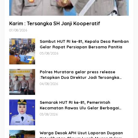
Karim : Tersangka SH Janji Kooperatif
07/08/2026
Sambut HUT RI ke-81, Kepala Desa Remban
Gelar Rapat Persiapan Bersama Panitia
05/08/2026
Polres Muratara gelar press release
:Tetapkan Dua Direktur Jadi Tersangka
Kecelakaan Maut antara Bus ALS dan
04/08/2026
Tangki BBM Tewaskan 19 Orang
Semarak HUT RI ke-81, Pemerintah
Kecamatan Rawas Ulu Gelar Berbagai
Lomba
03/08/2026
Warga Desak APH Usut Laporan Dugaan