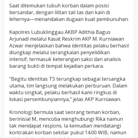
L
Saat ditemukan tubuh korban dalam posisi
i
bersandar, dengan lilitan tali tas dan kain di
n
lehernya—menandakan dugaan kuat pembunuhan.
g
g
a
Kapolres Lubuklinggau AKBP Adithia Bagus
u
Arjunadi melalui Kasat Reskrim AKP M. Kurniawan
Azwar menjelaskan bahwa identitas pelaku berhasil
diungkap melalui serangkaian penyelidikan
intensif, termasuk keterangan saksi dan analisis
barang bukti di tempat kejadian perkara.
“Begitu identitas TS terungkap sebagai tersangka
utama, tim langsung melakukan perburuan. Dalam
waktu singkat, pelaku berhasil kami ringkus di
lokasi persembunyiannya,” jelas AKP Kurniawan.
Kronologi bermula saat seorang teman korban,
berinisial M, mencoba menghubungi Rika namun
tak mendapat respons. Ia kemudian mendatangi
kontrakan korban sekitar pukul 14.00 WIB, namun