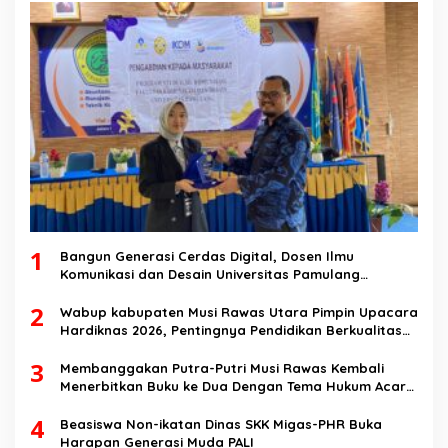
1
Bangun Generasi Cerdas Digital, Dosen Ilmu
Komunikasi dan Desain Universitas Pamulang
Sosialisasikan Bahaya Disinformasi AI dan Hate
2
Speech di SMK Ikhlas Jawilan
Wabup kabupaten Musi Rawas Utara Pimpin Upacara
Hardiknas 2026, Pentingnya Pendidikan Berkualitas
dan berakhlak
3
Membanggakan Putra-Putri Musi Rawas Kembali
Menerbitkan Buku ke Dua Dengan Tema Hukum Acara
Perdata
4
Beasiswa Non-ikatan Dinas SKK Migas-PHR Buka
Harapan Generasi Muda PALI