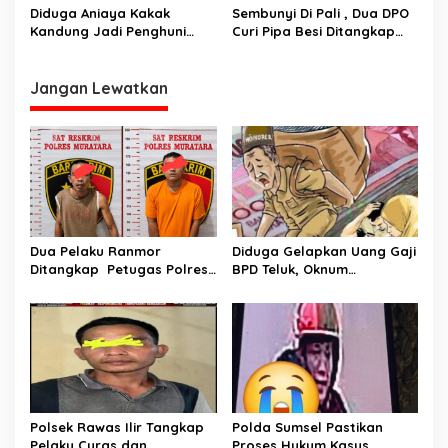
Rawas Ilir
Linggau Barat
Diduga Aniaya Kakak
Sembunyi Di Pali , Dua DPO
Kandung Jadi Penghuni
Curi Pipa Besi Ditangkap
Hotel Prodeo Polsek
Tim Landak
Selatan.
Jangan Lewatkan
Dua Pelaku Ranmor
Diduga Gelapkan Uang Gaji
Ditangkap Petugas Polres
BPD Teluk, Oknum
Musi Rawas Utara
Perangkat Desa Dilaporkan
Ke Polisi
Polsek Rawas Ilir Tangkap
Polda Sumsel Pastikan
Pelaku Curas dan
Proses Hukum Kasus