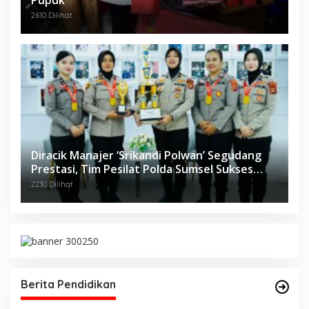
Pupuk
2610 Dilihat
Diracik Manajer ‘Srikandi Polwan’ Segudang
Prestasi, Tim Pesilat Polda Sumsel Sukses
Diajang Kejurnas Menpora Cup II 2024
2230 Dilihat
Berita Pendidikan