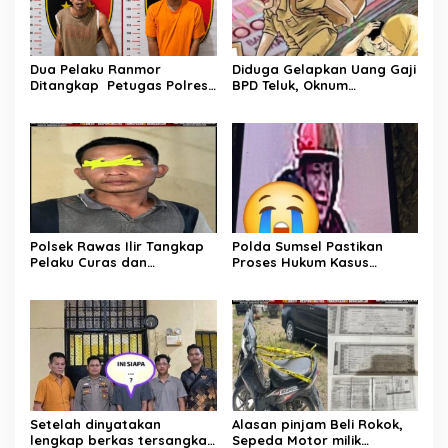
Dua Pelaku Ranmor
Diduga Gelapkan Uang Gaji
Ditangkap Petugas Polres
BPD Teluk, Oknum
Musi Rawas Utara
Perangkat Desa Dilaporkan
Ke Polisi
Polsek Rawas Ilir Tangkap
Polda Sumsel Pastikan
Pelaku Curas dan
Proses Hukum Kasus
Pemerasan Batu Split
Pencabulan Anak di Sako
Berjalan hingga
Persidangan
Setelah dinyatakan
Alasan pinjam Beli Rokok,
lengkap berkas tersangka
Sepeda Motor milik