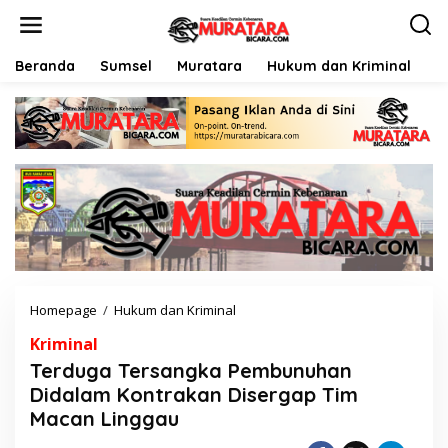
L
e
w
a
Beranda
Sumsel
Muratara
Hukum dan Kriminal
P
t
i
k
e
k
o
n
t
e
n
Homepage
/
Hukum dan Kriminal
T
e
Kriminal
r
d
Terduga Tersangka Pembunuhan
u
Didalam Kontrakan Disergap Tim
g
Macan Linggau
a
T