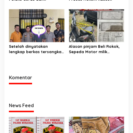
Pemerasan Batu Split
Pencabulan Anak di Sako
Berjalan hingga
Persidangan
Setelah dinyatakan
Alasan pinjam Beli Rokok,
lengkap berkas tersangka
Sepeda Motor milik
pencuri hewan dilimpahkan
Tetangga Digelapkan
ke kejaksaan
Komentar
News Feed