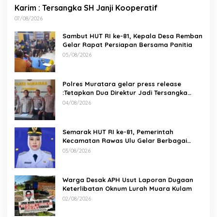
Karim : Tersangka SH Janji Kooperatif
07/08/2026
Sambut HUT RI ke-81, Kepala Desa Remban
Gelar Rapat Persiapan Bersama Panitia
05/08/2026
Polres Muratara gelar press release
:Tetapkan Dua Direktur Jadi Tersangka
Kecelakaan Maut antara Bus ALS dan
04/08/2026
Tangki BBM Tewaskan 19 Orang
Semarak HUT RI ke-81, Pemerintah
Kecamatan Rawas Ulu Gelar Berbagai
Lomba
03/08/2026
Warga Desak APH Usut Laporan Dugaan
Keterlibatan Oknum Lurah Muara Kulam
02/08/2026