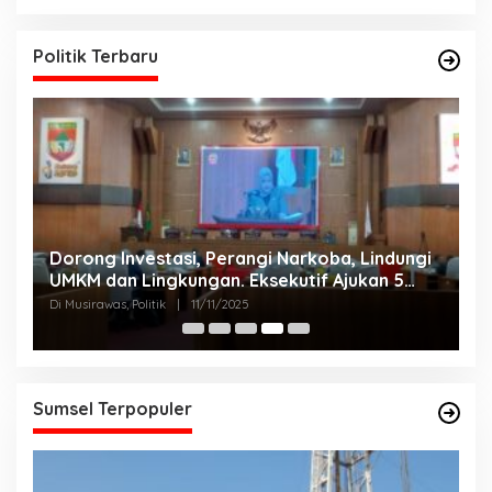
Politik Terbaru
Dorong Investasi, Perangi Narkoba, Lindungi
A
UMKM dan Lingkungan. Eksekutif Ajukan 5
2
Raperda Strategis.
Di Musirawas, Politik
|
11/11/2025
Di
Sumsel Terpopuler