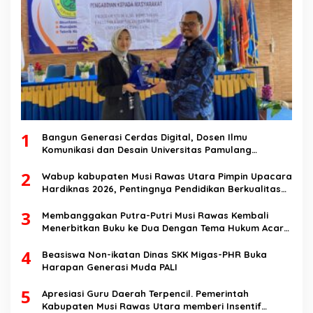
1
Bangun Generasi Cerdas Digital, Dosen Ilmu
Komunikasi dan Desain Universitas Pamulang
Sosialisasikan Bahaya Disinformasi AI dan Hate
2
Speech di SMK Ikhlas Jawilan
Wabup kabupaten Musi Rawas Utara Pimpin Upacara
Hardiknas 2026, Pentingnya Pendidikan Berkualitas
dan berakhlak
3
Membanggakan Putra-Putri Musi Rawas Kembali
Menerbitkan Buku ke Dua Dengan Tema Hukum Acara
Perdata
4
Beasiswa Non-ikatan Dinas SKK Migas-PHR Buka
Harapan Generasi Muda PALI
5
Apresiasi Guru Daerah Terpencil. Pemerintah
Kabupaten Musi Rawas Utara memberi Insentif