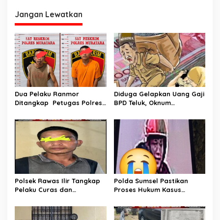
Selatan.
Jangan Lewatkan
Dua Pelaku Ranmor
Diduga Gelapkan Uang Gaji
Ditangkap Petugas Polres
BPD Teluk, Oknum
Musi Rawas Utara
Perangkat Desa Dilaporkan
Ke Polisi
Polsek Rawas Ilir Tangkap
Polda Sumsel Pastikan
Pelaku Curas dan
Proses Hukum Kasus
Pemerasan Batu Split
Pencabulan Anak di Sako
Berjalan hingga
Persidangan