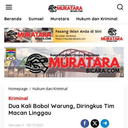
L
e
w
a
Beranda
Sumsel
Muratara
Hukum dan Kriminal
P
t
i
k
e
k
o
n
t
e
n
Homepage
/
Hukum dan Kriminal
D
u
Kriminal
a
K
Dua Kali Bobol Warung, Diringkus Tim
a
Macan Linggau
l
i
B
Marwan A
05/11/2025