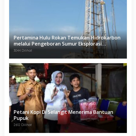
Pertamina Hulu Rokan Temukan Hidrokarbon
melalui Pengeboran Sumur Eksplorasi
Anggrek Violet (AVO)-001
3044 Dilihat
Petani Kopi Di Selangit Menerima Bantuan
Pupuk
2612 Dilihat