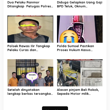
Dua Pelaku Ranmor
Diduga Gelapkan Uang Gaji
Ditangkap Petugas Polres
BPD Teluk, Oknum
Musi Rawas Utara
Perangkat Desa Dilaporkan
Ke Polisi
Polsek Rawas Ilir Tangkap
Polda Sumsel Pastikan
Pelaku Curas dan
Proses Hukum Kasus
Pemerasan Batu Split
Pencabulan Anak di Sako
Berjalan hingga
Persidangan
Setelah dinyatakan
Alasan pinjam Beli Rokok,
lengkap berkas tersangka
Sepeda Motor milik
pencuri hewan dilimpahkan
Tetangga Digelapkan
ke kejaksaan