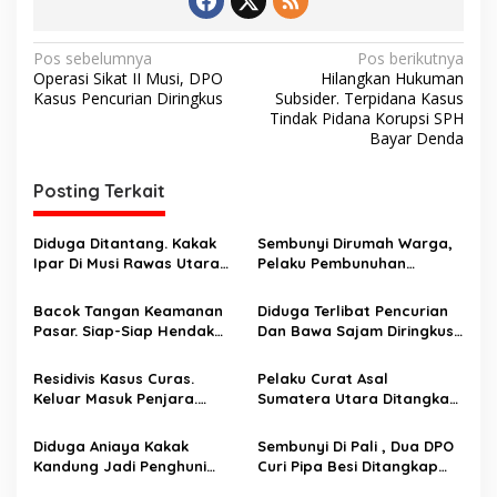
N
Pos sebelumnya
Pos berikutnya
Operasi Sikat II Musi, DPO
Hilangkan Hukuman
a
Kasus Pencurian Diringkus
Subsider. Terpidana Kasus
v
Tindak Pidana Korupsi SPH
Bayar Denda
i
g
Posting Terkait
a
s
Diduga Ditantang. Kakak
Sembunyi Dirumah Warga,
Ipar Di Musi Rawas Utara
Pelaku Pembunuhan
i
Dianiaya Hingga Tewas
Masalah Perbatasan Kebun
p
Oleh Adik Ipar. Pelaku
Ditangkap
Bacok Tangan Keamanan
Diduga Terlibat Pencurian
Ditangkap Di Ogan Ilir
Pasar. Siap-Siap Hendak
Dan Bawa Sajam Diringkus
o
Melarikan Diri Ditangkap
Aparat
s
Tim Macan Linggau
Residivis Kasus Curas.
Pelaku Curat Asal
Keluar Masuk Penjara.
Sumatera Utara Ditangkap
Diringkus Reskrim Polsek
Unit Reskrim Polsek Lubuk
Rawas Ilir
Linggau Barat
Diduga Aniaya Kakak
Sembunyi Di Pali , Dua DPO
Kandung Jadi Penghuni
Curi Pipa Besi Ditangkap
Hotel Prodeo Polsek
Tim Landak