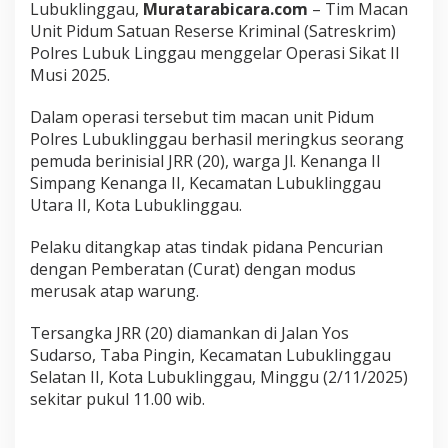
Lubuklinggau,
Muratarabicara.com
– Tim Macan
c
a
Unit Pidum Satuan Reserse Kriminal (Satreskrim)
n
Polres Lubuk Linggau menggelar Operasi Sikat II
L
Musi 2025.
i
n
Dalam operasi tersebut tim macan unit Pidum
g
g
Polres Lubuklinggau berhasil meringkus seorang
a
pemuda berinisial JRR (20), warga Jl. Kenanga II
u
Simpang Kenanga II, Kecamatan Lubuklinggau
Utara II, Kota Lubuklinggau.
Pelaku ditangkap atas tindak pidana Pencurian
dengan Pemberatan (Curat) dengan modus
merusak atap warung.
Tersangka JRR (20) diamankan di Jalan Yos
Sudarso, Taba Pingin, Kecamatan Lubuklinggau
Selatan II, Kota Lubuklinggau, Minggu (2/11/2025)
sekitar pukul 11.00 wib.