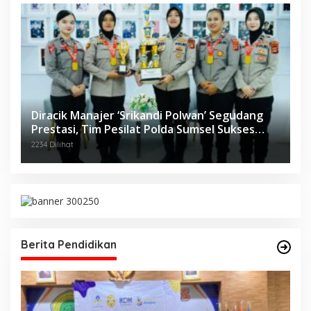
Diracik Manajer ‘Srikandi Polwan’ Segudang
Prestasi, Tim Pesilat Polda Sumsel Sukses
Diajang Kejurnas Menpora Cup II 2024
2234 Dilihat
Berita Pendidikan