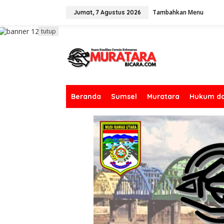
L
Tambahkan Menu
e
Jumat, 7 Agustus 2026
w
a
tutup
t
i
k
e
k
o
n
Beranda
Sumsel
Muratara
Hukum da
t
e
n