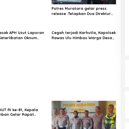
Polres Muratara gelar press
release :Tetapkan Dua Direktur
Jadi Tersangka Kecelakaan Maut
antara Bus ALS dan Tangki BBM
Tewaskan 19 Orang
ut Laporan
Cegah terjadi Karhutla, Kapolsek
eterlibatan Oknum
Rawas Ulu Himbau Warga Desa
uara Kulam
Sungai Kijang Sesuai Maklumat
Kapolda Sumsel
UT RI ke-81, Kepala
mban Gelar Rapat
n Bersama Panitia