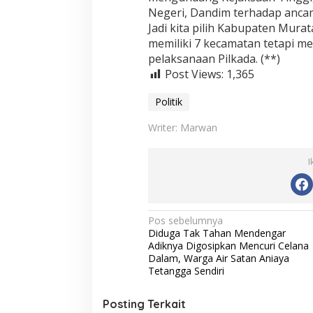
Negeri, Dandim terhadap ancam
Jadi kita pilih Kabupaten Mura
memiliki 7 kecamatan tetapi me
pelaksanaan Pilkada. (**)
Post Views:
1,365
Politik
Writer: Marwan
I
N
Pos sebelumnya
Diduga Tak Tahan Mendengar
a
Adiknya Digosipkan Mencuri Celana
v
Dalam, Warga Air Satan Aniaya
Tetangga Sendiri
i
g
Posting Terkait