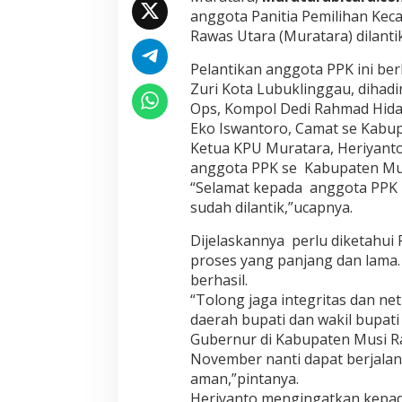
k
anggota Panitia Pemilihan Kec
Rawas Utara (Muratara) dilantik
Pelantikan anggota PPK ini be
Zuri Kota Lubuklinggau, dihadir
Ops, Kompol Dedi Rahmad Hiday
Eko Iswantoro, Camat se Kabu
Ketua KPU Muratara, Heriyant
anggota PPK se Kabupaten Mura
“Selamat kepada anggota PPK 
sudah dilantik,”ucapnya.
Dijelaskannya perlu diketahui
proses yang panjang dan lama. 
berhasil.
“Tolong jaga integritas dan ne
daerah bupati dan wakil bupati
Gubernur di Kabupaten Musi R
November nanti dapat berjalan
aman,”pintanya.
Heriyanto mengingatkan kepa