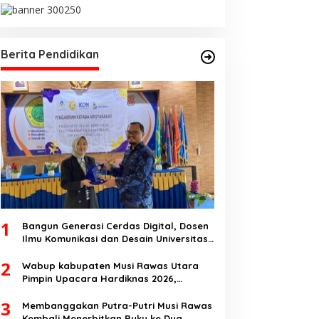
Berita Pendidikan
1
Bangun Generasi Cerdas Digital, Dosen
Ilmu Komunikasi dan Desain Universitas
Pamulang Sosialisasikan Bahaya
2
Disinformasi AI dan Hate Speech di SMK
Wabup kabupaten Musi Rawas Utara
Ikhlas Jawilan
Pimpin Upacara Hardiknas 2026,
Pentingnya Pendidikan Berkualitas dan
3
berakhlak
Membanggakan Putra-Putri Musi Rawas
Kembali Menerbitkan Buku ke Dua