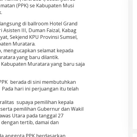
amatan (PPK) se Kabupaten Musi
.
rlangsung di ballroom Hotel Grand
i Asisten III, Duman Faizal, Kabag
at, Sekjend KPU Provinsi Sumsel,
paten Muratara.
o, mengucapkan selamat kepada
tara yang baru dilantik.
Kabupaten Muratara yang baru saja
 PPK berada di sini membutuhkan
Pada hari ini perjuangan itu telah
tralitas supaya pemilihan kepala
 serta pemilihan Gubernur dan Wakil
awas Utara pada tanggal 27
 dengan tertib, damai dan
da anggota PPK berdasarkan