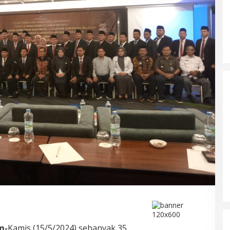
DPRD Musi Rawas Utara Gelar
Paripurna LKPJ Tahun 2025
Di Muratara, Politik
|
21/04/2026
m-
Kamis (15/5/2024) sebanyak 35