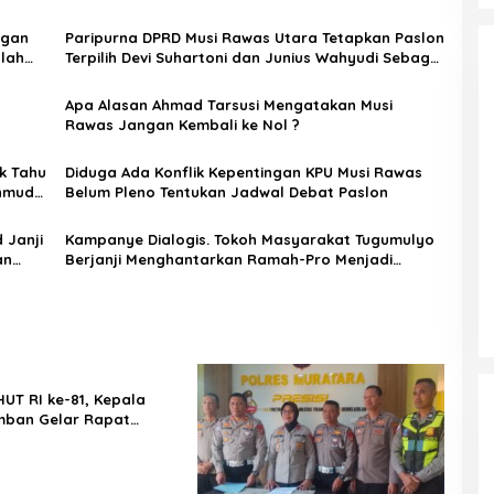
ngan
Paripurna DPRD Musi Rawas Utara Tetapkan Paslon
lah
Terpilih Devi Suhartoni dan Junius Wahyudi Sebagai
ha
Bupati dan Wakil Bupati 2025-2030
Apa Alasan Ahmad Tarsusi Mengatakan Musi
Rawas Jangan Kembali ke Nol ?
k Tahu
Diduga Ada Konflik Kepentingan KPU Musi Rawas
chmud
Belum Pleno Tentukan Jadwal Debat Paslon
 Janji
Kampanye Dialogis. Tokoh Masyarakat Tugumulyo
an
Berjanji Menghantarkan Ramah-Pro Menjadi
Bupati- Wakil Bupati Musi Rawas.
UT RI ke-81, Kepala
mban Gelar Rapat
n Bersama Panitia