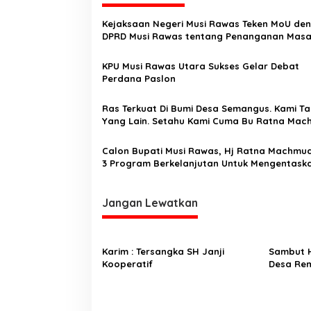
a
s
Kejaksaan Negeri Musi Rawas Teken MoU de
DPRD Musi Rawas tentang Penanganan Masa
i
Hukum Bidang Perdata Dan Hukum Tata Usa
Negara
p
KPU Musi Rawas Utara Sukses Gelar Debat
Perdana Paslon
o
s
Ras Terkuat Di Bumi Desa Semangus. Kami Ta
Yang Lain. Setahu Kami Cuma Bu Ratna Ma
Saja
Calon Bupati Musi Rawas, Hj Ratna Machmud
3 Program Berkelanjutan Untuk Mengentask
Kemiskinan
Jangan Lewatkan
Karim : Tersangka SH Janji
Sambut H
Kooperatif
Desa Re
Persiapa