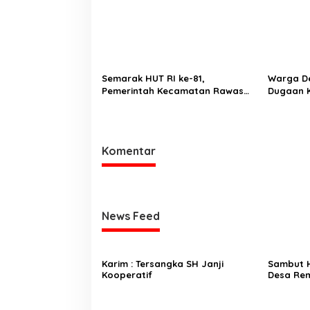
Semarak HUT RI ke-81,
Warga Desak APH Us
Pemerintah Kecamatan Rawas
Dugaan K
Ulu Gelar Berbagai Lomba
Lurah M
Komentar
News Feed
Karim : Tersangka SH Janji
Sambut H
Kooperatif
Desa Re
Persiapa