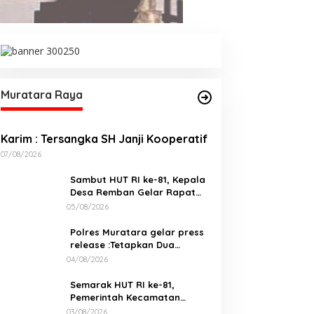
Muratara Raya
Karim : Tersangka SH Janji Kooperatif
07/08/2026
Sambut HUT RI ke-81, Kepala
Desa Remban Gelar Rapat
Persiapan Bersama Panitia
05/08/2026
Polres Muratara gelar press
release :Tetapkan Dua
Direktur Jadi Tersangka
04/08/2026
Kecelakaan Maut antara Bus
ALS dan Tangki BBM Tewaskan
Semarak HUT RI ke-81,
19 Orang
Pemerintah Kecamatan
Rawas Ulu Gelar Berbagai
03/08/2026