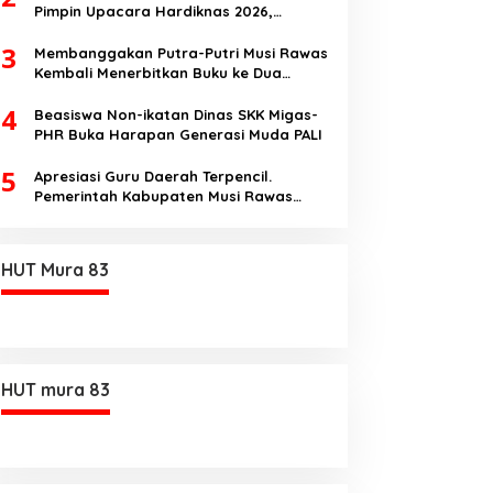
Ikhlas Jawilan
Pimpin Upacara Hardiknas 2026,
Pentingnya Pendidikan Berkualitas dan
3
berakhlak
Membanggakan Putra-Putri Musi Rawas
Kembali Menerbitkan Buku ke Dua
Dengan Tema Hukum Acara Perdata
4
Beasiswa Non-ikatan Dinas SKK Migas-
PHR Buka Harapan Generasi Muda PALI
5
Apresiasi Guru Daerah Terpencil.
Pemerintah Kabupaten Musi Rawas
Utara memberi Insentif Tambahan
HUT Mura 83
HUT mura 83