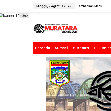
L
Tambahkan Menu
e
Minggu, 9 Agustus 2026
w
a
tutup
t
i
k
e
k
o
n
Beranda
Sumsel
Muratara
Hukum da
t
e
n