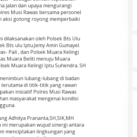
a jalan dan upaya mengurangi
Polres Musi Rawas bersama personel
 aksi gotong royong memperbaiki
ni dilaksanakan oleh Polsek Bts Ulu
ek Bts ulu Iptu.Jemy Amin Gumayel.
as- Pali , dan Polsek Muara Kelingi
tas Muara Beliti menuju Muara
lsek Muara Kelingi Iptu Suhendra. SH
 menimbun lubang-lubang di badan
erutama di titik-titik yang rawan
pakan inisiatif Polres Musi Rawas
uhan masyarakat mengenai kondisi
gguna.
ung Adhitya Prananta,SH,SIK,MH
ini merupakan wujud sinergi antara
lam menciptakan lingkungan yang