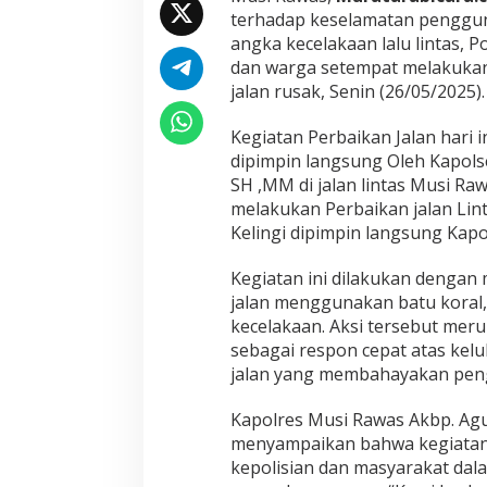
i
terhadap keselamatan penggun
J
angka kecelakaan lalu lintas, 
a
l
dan warga setempat melakukan
a
jalan rusak, Senin (26/05/2025).
n
R
Kegiatan Perbaikan Jalan hari i
u
dipimpin langsung Oleh Kapols
s
a
SH ,MM di jalan lintas Musi Raw
k
melakukan Perbaikan jalan Lin
Kelingi dipimpin langsung Kapo
Kegiatan ini dilakukan dengan
jalan menggunakan batu koral, t
kecelakaan. Aksi tersebut meru
sebagai respon cepat atas kel
jalan yang membahayakan pen
Kapolres Musi Rawas Akbp. Ag
menyampaikan bahwa kegiatan 
kepolisian dan masyarakat da