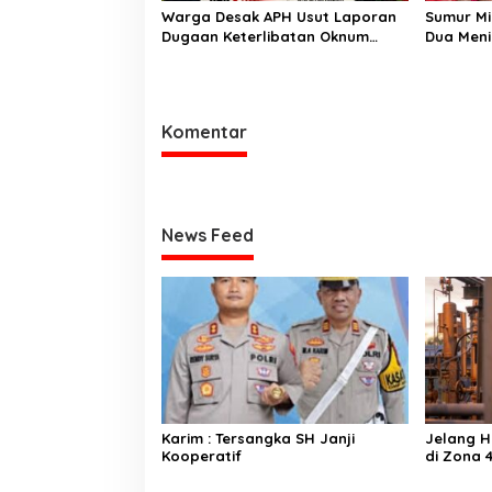
Warga Desak APH Usut Laporan
Sumur Mi
Dugaan Keterlibatan Oknum
Dua Meni
Lurah Muara Kulam
Rawas U
Cepat
Komentar
News Feed
Karim : Tersangka SH Janji
Jelang HU
Kooperatif
di Zona 
Energi