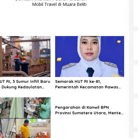
Mobil Travel di Muara Beliti
T RI, 3 Sumur Infill Baru
Semarak HUT RI ke-81,
4 Dukung Kedaulatan
Pemerintah Kecamatan Rawas
Ulu Gelar Berbagai Lomba
Pengarahan di Kanwil BPN
Provinsi Sumatera Utara, Menteri
Nusron Minta Jajaran Utamakan
Kemudahan Layanan bagi
Masyarakat