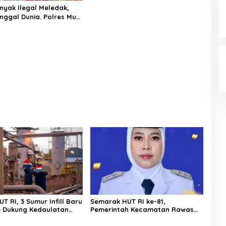
nyak Ilegal Meledak,
nggal Dunia. Polres Musi
tara Langsung Respon
T RI, 3 Sumur Infill Baru
Semarak HUT RI ke-81,
4 Dukung Kedaulatan
Pemerintah Kecamatan Rawas
Ulu Gelar Berbagai Lomba