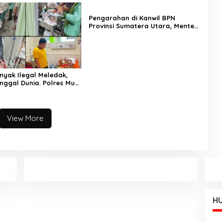
Pengarahan di Kanwil BPN
Provinsi Sumatera Utara, Menteri
Nusron Minta Jajaran Utamakan
Kemudahan Layanan bagi
Masyarakat
nyak Ilegal Meledak,
nggal Dunia. Polres Musi
tara Langsung Respon
View More
HU