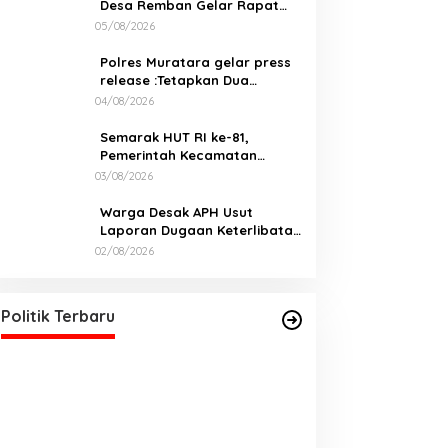
Desa Remban Gelar Rapat
Persiapan Bersama Panitia
05/08/2026
Polres Muratara gelar press
release :Tetapkan Dua
Direktur Jadi Tersangka
04/08/2026
Kecelakaan Maut antara Bus
ALS dan Tangki BBM Tewaskan
Semarak HUT RI ke-81,
19 Orang
Pemerintah Kecamatan
Rawas Ulu Gelar Berbagai
03/08/2026
Lomba
Warga Desak APH Usut
Laporan Dugaan Keterlibatan
Oknum Lurah Muara Kulam
02/08/2026
Politik Terbaru
Dorong Investasi, Perangi
Aktivis Minta Pe