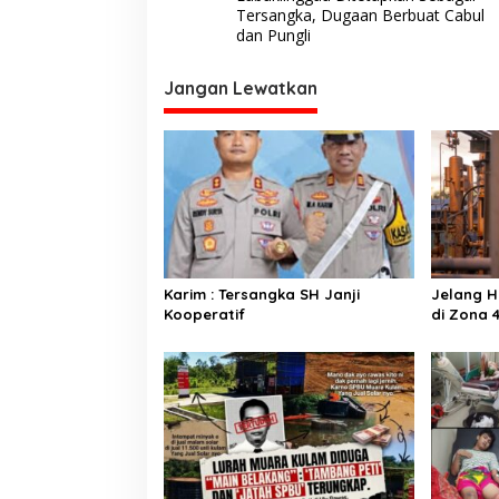
v
Tersangka, Dugaan Berbuat Cabul
dan Pungli
i
g
Jangan Lewatkan
a
s
i
p
o
s
Karim : Tersangka SH Janji
Jelang HU
Kooperatif
di Zona 
Energi