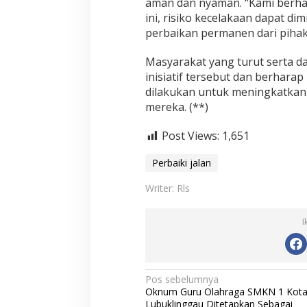
aman dan nyaman. “Kami berha
ini, risiko kecelakaan dapat di
perbaikan permanen dari pihak 
Masyarakat yang turut serta d
inisiatif tersebut dan berharap 
dilakukan untuk meningkatkan k
mereka. (**)
Post Views:
1,651
Perbaiki jalan
Writer: Rls
I
N
Pos sebelumnya
Oknum Guru Olahraga SMKN 1 Kot
a
Lubuklinggau Ditetapkan Sebagai