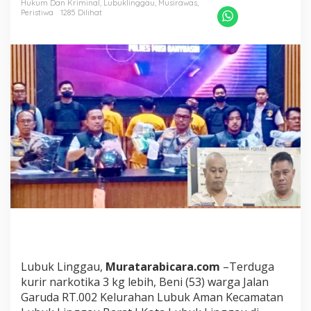
Hukum Dan Kriminal
,
Lubuklinggau
,
Musirawas
r
,
Peristiwa
1285 Dilihat
a
d
a
D
i
d
e
p
a
n
R
u
m
d
i
n
B
u
p
a
Lubuk Linggau,
Muratarabicara.com
–Terduga
t
i
kurir narkotika 3 kg lebih, Beni (53) warga Jalan
M
Garuda RT.002 Kelurahan Lubuk Aman Kecamatan
u