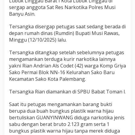
Lubuk Linggau Barat I Kota Lubuk Linggau di
s
sergap anggota Sat Res Narkotika Polres Musi
i
Banyu Asin.
R
a
w
Tersangka disergap petugas saat sedang berada di
a
depan rumah dinas (Rumdin) Bupati Musi Rawas,
s
Minggu (12/10/2025) lalu.
,
K
u
Tersangka ditangkap setelah sebelumnya petugas
r
mengamankan terduga kurir narkotika lainnya
i
yakni Rian Andrian Als Codet (42) warga Komp Griya
r
Sako Permai Blok NN-16 Kelurahan Sako Baru
N
Kecamatan Sako Kota Palembang.
a
r
k
Tersangka Rian diamankan di SPBU Babat Toman l.
o
t
Saat itu petugas mengamankan barang bukti
i
berupa dua buah bungkus plastik warna hijau
k
a
bertuliskan GUANYINWANG diduga narkotika jenis
D
sabu dengan berat bruto 2.123 gram serta 1
i
bungkus plastik warna hijau tanpa merek diduga
s