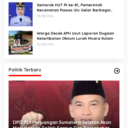
Semarak HUT RI ke-81, Pemerintah
Kecamatan Rawas Ulu Gelar Berbagai
Lomba
03/08/2026
Warga Desak APH Usut Laporan Dugaan
Keterlibatan Oknum Lurah Muara Kulam
02/08/2026
Politik Terbaru
n
Tingkatkan Koordinasi Bahas Keakuratan
D
Data Pemilih
U