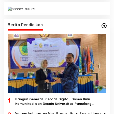
Berita Pendidikan
1
Bangun Generasi Cerdas Digital, Dosen Ilmu
Komunikasi dan Desain Universitas Pamulang
Sosialisasikan Bahaya Disinformasi AI dan Hate
Speech di SMK Ikhlas Jawilan
Wabup kabupaten Musi Rawas Utara Pimpin Upacara