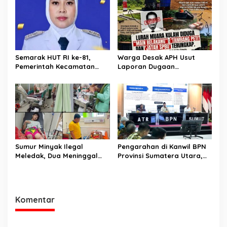
Semarak HUT RI ke-81,
Warga Desak APH Usut
Pemerintah Kecamatan
Laporan Dugaan
Rawas Ulu Gelar Berbagai
Keterlibatan Oknum Lurah
Lomba
Muara Kulam
Sumur Minyak Ilegal
Pengarahan di Kanwil BPN
Meledak, Dua Meninggal
Provinsi Sumatera Utara,
Dunia. Polres Musi Rawas
Menteri Nusron Minta
Utara Langsung Respon
Jajaran Utamakan
Cepat
Kemudahan Layanan bagi
Masyarakat
Komentar