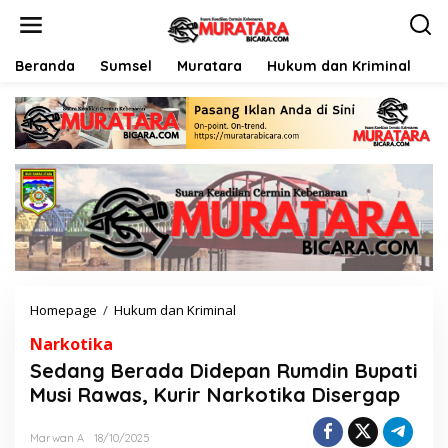
L
e
w
a
Beranda
Sumsel
Muratara
Hukum dan Kriminal
P
t
i
k
e
k
o
n
t
e
n
Homepage
/
Hukum dan Kriminal
S
e
Narkotika
d
a
Sedang Berada Didepan Rumdin Bupati
n
Musi Rawas, Kurir Narkotika Disergap
g
B
e
Marwan A
18/10/2025