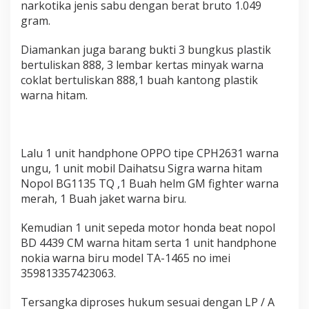
narkotika jenis sabu dengan berat bruto 1.049
e
gram.
r
g
a
Diamankan juga barang bukti 3 bungkus plastik
p
bertuliskan 888, 3 lembar kertas minyak warna
coklat bertuliskan 888,1 buah kantong plastik
warna hitam.
Lalu 1 unit handphone OPPO tipe CPH2631 warna
ungu, 1 unit mobil Daihatsu Sigra warna hitam
Nopol BG1135 TQ ,1 Buah helm GM fighter warna
merah, 1 Buah jaket warna biru.
Kemudian 1 unit sepeda motor honda beat nopol
BD 4439 CM warna hitam serta 1 unit handphone
nokia warna biru model TA-1465 no imei
359813357423063.
Tersangka diproses hukum sesuai dengan LP / A