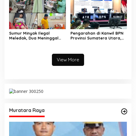
Sumur Minyak Ilegal
Pengarahan di Kanwil BPN
Meledak, Dua Meninggal
Provinsi Sumatera Utara,
Dunia. Polres Musi Rawas
Menteri Nusron Minta
Utara Langsung Respon
Jajaran Utamakan
Cepat
Kemudahan Layanan bagi
Masyarakat
View More
Muratara Raya