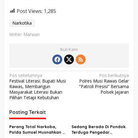
Post Views:
1,285
Narkotika
Writer: Marwan
Ikuti Kami
N
Pos sebelumnya
Pos berikutnya
Festival Literasi. Bupati Musi
Polres Musi Rawas Gelar
a
Rawas, Membangun
“Patroli Presisi” Bersama
v
Masyarakat Literasi Bukan
Polsek Jajaran
Pilihan Tetapi Kebutuhan
i
g
Posting Terkait
a
s
Perang Total Narkoba,
Sedang Berada Di Pondok.
Polda Sumsel Musnahkan 8
Terduga Pengedar
i
Kg Sabu dan Bongkar
Narkortika Di tangkap