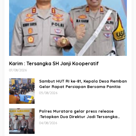
Karim : Tersangka SH Janji Kooperatif
07/08/2026
Sambut HUT RI ke-81, Kepala Desa Remban
Gelar Rapat Persiapan Bersama Panitia
05/08/2026
Polres Muratara gelar press release
:Tetapkan Dua Direktur Jadi Tersangka
Kecelakaan Maut antara Bus ALS dan
04/08/2026
Tangki BBM Tewaskan 19 Orang