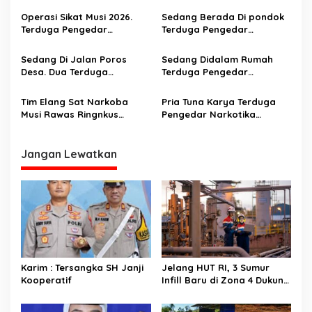
p
Jaringan Internasional
Operasi Sikat Musi 2026.
Sedang Berada Di pondok
Terduga Pengedar
Terduga Pengedar
o
Narkotika Disergap Saat
Narkoba Digerebek
s
Berada Di jalan Poros
Sedang Di Jalan Poros
Sedang Didalam Rumah
Desa. Amankan 1 Kg Shabu
Desa. Dua Terduga
Terduga Pengedar
Pengedar Narkotika Asal
Narkotika Disergap
Rupit Dan Rawas Ilir Musi
Tim Elang Sat Narkoba
Pria Tuna Karya Terduga
Rawas Utara Disergap
Musi Rawas Ringnkus
Pengedar Narkotika
Terduga Penjual Narkotika
Digerebek Aparat
Di Musi Rawas
Jangan Lewatkan
Karim : Tersangka SH Janji
Jelang HUT RI, 3 Sumur
Kooperatif
Infill Baru di Zona 4 Dukung
Kedaulatan Energi