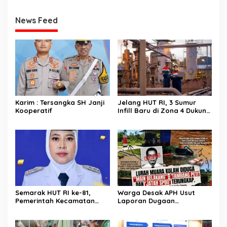
News Feed
Karim : Tersangka SH Janji
Jelang HUT RI, 3 Sumur
Kooperatif
Infill Baru di Zona 4 Dukung
Kedaulatan Energi
Semarak HUT RI ke-81,
Warga Desak APH Usut
Pemerintah Kecamatan
Laporan Dugaan
Rawas Ulu Gelar Berbagai
Keterlibatan Oknum Lurah
Lomba
Muara Kulam