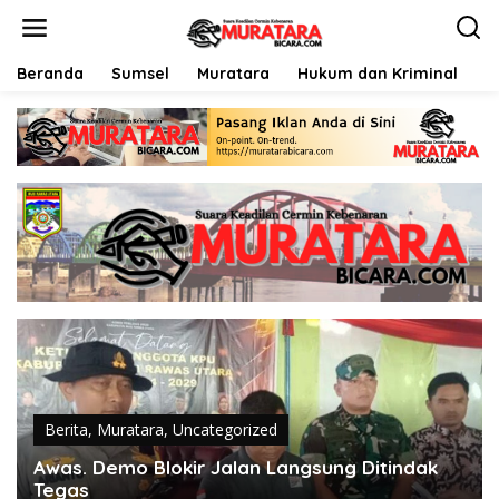
L
e
w
a
Beranda
Sumsel
Muratara
Hukum dan Kriminal
P
t
i
k
e
k
o
n
t
e
n
Berita
,
Muratara
,
Uncategorized
Awas. Demo Blokir Jalan Langsung Ditindak
Tegas