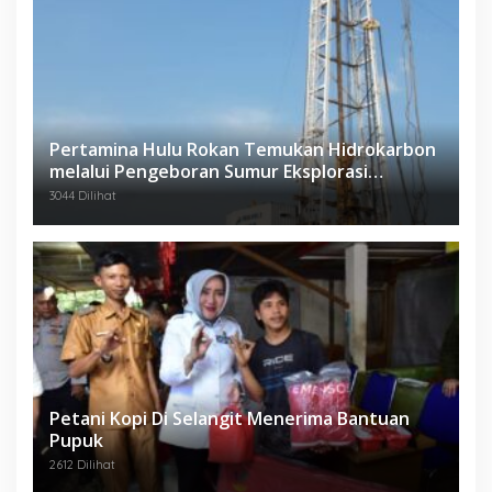
Pertamina Hulu Rokan Temukan Hidrokarbon
melalui Pengeboran Sumur Eksplorasi
Anggrek Violet (AVO)-001
3044 Dilihat
Petani Kopi Di Selangit Menerima Bantuan
Pupuk
2612 Dilihat