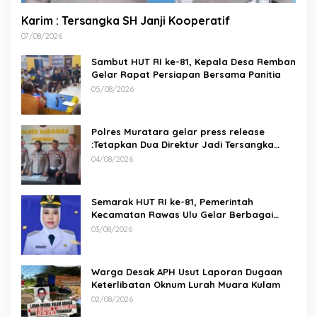
Karim : Tersangka SH Janji Kooperatif
07/08/2026
Sambut HUT RI ke-81, Kepala Desa Remban
Gelar Rapat Persiapan Bersama Panitia
05/08/2026
Polres Muratara gelar press release
:Tetapkan Dua Direktur Jadi Tersangka
Kecelakaan Maut antara Bus ALS dan
04/08/2026
Tangki BBM Tewaskan 19 Orang
Semarak HUT RI ke-81, Pemerintah
Kecamatan Rawas Ulu Gelar Berbagai
Lomba
03/08/2026
Warga Desak APH Usut Laporan Dugaan
Keterlibatan Oknum Lurah Muara Kulam
02/08/2026