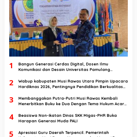
1
Bangun Generasi Cerdas Digital, Dosen Ilmu
Komunikasi dan Desain Universitas Pamulang
Sosialisasikan Bahaya Disinformasi AI dan Hate
2
Speech di SMK Ikhlas Jawilan
Wabup kabupaten Musi Rawas Utara Pimpin Upacara
Hardiknas 2026, Pentingnya Pendidikan Berkualitas
dan berakhlak
3
Membanggakan Putra-Putri Musi Rawas Kembali
Menerbitkan Buku ke Dua Dengan Tema Hukum Acara
Perdata
4
Beasiswa Non-ikatan Dinas SKK Migas-PHR Buka
Harapan Generasi Muda PALI
5
Apresiasi Guru Daerah Terpencil. Pemerintah