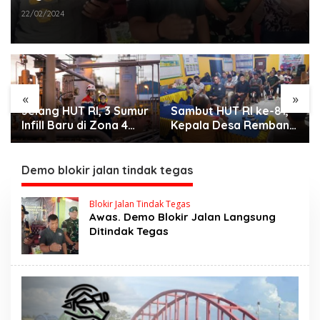
22/02/2024
«
»
Jelang HUT RI, 3 Sumur
Sambut HUT RI ke-81,
Infill Baru di Zona 4
Kepala Desa Remban
Dukung Kedaulatan
Gelar Rapat Persiapan
Energi
Bersama Panitia
Demo blokir jalan tindak tegas
Blokir Jalan Tindak Tegas
Awas. Demo Blokir Jalan Langsung
Ditindak Tegas