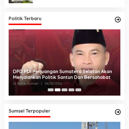
Politik Terbaru
DPD PDI Perjuangan Sumatera Selatan Akan
T
Menjalankan Politik Santun Dan Bersahabat
D
Di Politik, Sumsel
|
06/03/2026
Di
Sumsel Terpopuler