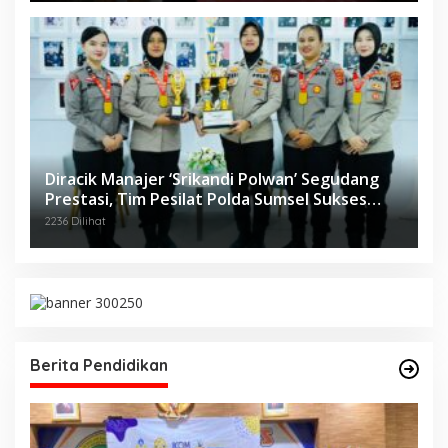
Diracik Manajer ‘Srikandi Polwan’ Segudang
Prestasi, Tim Pesilat Polda Sumsel Sukses
Diajang Kejurnas Menpora Cup II 2024
2236 Dilihat
Berita Pendidikan