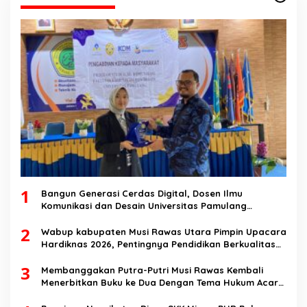
1
Bangun Generasi Cerdas Digital, Dosen Ilmu
Komunikasi dan Desain Universitas Pamulang
Sosialisasikan Bahaya Disinformasi AI dan Hate
2
Speech di SMK Ikhlas Jawilan
Wabup kabupaten Musi Rawas Utara Pimpin Upacara
Hardiknas 2026, Pentingnya Pendidikan Berkualitas
dan berakhlak
3
Membanggakan Putra-Putri Musi Rawas Kembali
Menerbitkan Buku ke Dua Dengan Tema Hukum Acara
Perdata