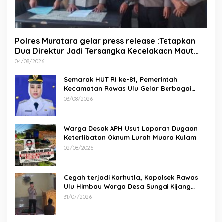
Polres Muratara gelar press release :Tetapkan
Dua Direktur Jadi Tersangka Kecelakaan Maut
antara Bus ALS dan Tangki BBM Tewaskan 19
04/08/2026
Orang
Semarak HUT RI ke-81, Pemerintah
Kecamatan Rawas Ulu Gelar Berbagai
Lomba
03/08/2026
Warga Desak APH Usut Laporan Dugaan
Keterlibatan Oknum Lurah Muara Kulam
02/08/2026
Cegah terjadi Karhutla, Kapolsek Rawas
Ulu Himbau Warga Desa Sungai Kijang
Sesuai Maklumat Kapolda Sumsel
31/07/2026