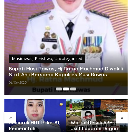
Musirawas
,
Peristiwa
,
Uncategorized
Bupati Musi Rawas, Hj Ratna Machmud Diwakili
Staf Ahli Bersama Kapolres Musi Rawas
Panen Jagung Di SP 3 Desa Marga Baru,
06/06/2025
Muara Lakitan
«
»
Semarak HUT RI ke-81,
Warga Desak APH
Pemerintah
Usut Laporan Dugaan