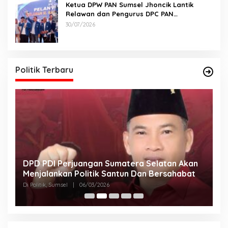
Ketua DPW PAN Sumsel Jhoncik Lantik
Relawan dan Pengurus DPC PAN
Kabupaten Muratara, Langsung Peresmian
30/07/2026
Rumah PAN
Politik Terbaru
DPD PDI Perjuangan Sumatera Selatan Akan
T
Menjalankan Politik Santun Dan Bersahabat
D
Di Politik, Sumsel
|
06/03/2026
Di