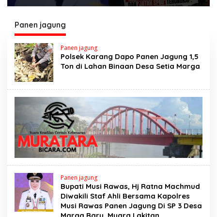
Kecamatan Rawas Ulu
Keterlibatan Oknum
Gelar Berbagai Lomba
Lurah Muara Kulam
Panen jagung
Panen jagung
Polsek Karang Dapo Panen Jagung 1,5
Ton di Lahan Binaan Desa Setia Marga
Panen jagung
Bupati Musi Rawas, Hj Ratna Machmud
Diwakili Staf Ahli Bersama Kapolres
Musi Rawas Panen Jagung Di SP 3 Desa
Marga Baru, Muara Lakitan