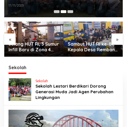
17/11/2023
«
»
Jelang HUT RI, 3 Sumur
Sambut HUT RI ke-81,
Infill Baru di Zona 4
Kepala Desa Remban
Dukung Kedaulatan
Gelar Rapat Persiapan
Energi
Bersama Panitia
Sekolah
Sekolah
Sekolah Lestari Berdikari Dorong
Generasi Muda Jadi Agen Perubahan
Lingkungan