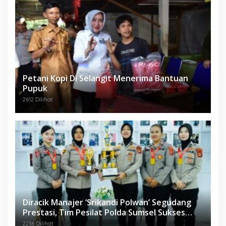
Petani Kopi Di Selangit Menerima Bantuan
Pupuk
2612 Dilihat
Diracik Manajer ‘Srikandi Polwan’ Segudang
Prestasi, Tim Pesilat Polda Sumsel Sukses
Diajang Kejurnas Menpora Cup II 2024
2236 Dilihat