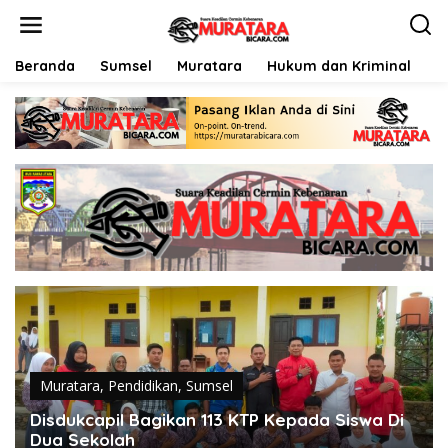
L
e
w
a
Beranda
Sumsel
Muratara
Hukum dan Kriminal
P
t
i
k
e
k
o
n
t
e
n
Muratara
,
Pendidikan
,
Sumsel
Disdukcapil Bagikan 113 KTP Kepada Siswa Di
Dua Sekolah