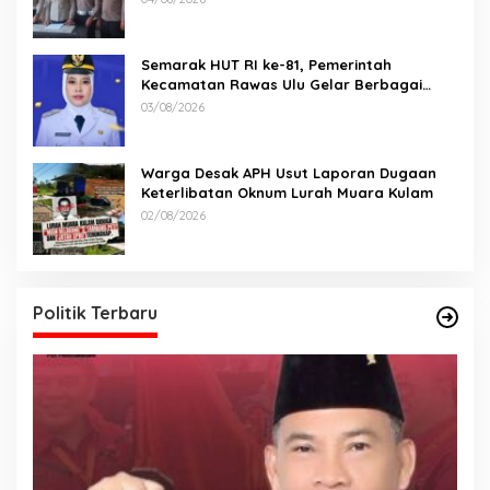
Tangki BBM Tewaskan 19 Orang
Semarak HUT RI ke-81, Pemerintah
Kecamatan Rawas Ulu Gelar Berbagai
Lomba
03/08/2026
Warga Desak APH Usut Laporan Dugaan
Keterlibatan Oknum Lurah Muara Kulam
02/08/2026
Politik Terbaru