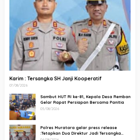
Karim : Tersangka SH Janji Kooperatif
07/08/2026
Sambut HUT RI ke-81, Kepala Desa Remban
Gelar Rapat Persiapan Bersama Panitia
05/08/2026
Polres Muratara gelar press release
:Tetapkan Dua Direktur Jadi Tersangka
Kecelakaan Maut antara Bus ALS dan
04/08/2026