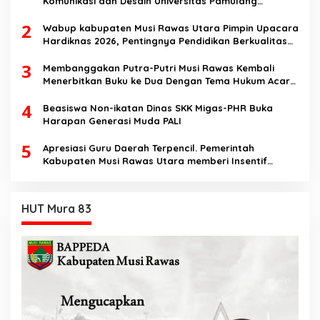
Komunikasi dan Desain Universitas Pamulang
Sosialisasikan Bahaya Disinformasi AI dan Hate
2
Speech di SMK Ikhlas Jawilan
Wabup kabupaten Musi Rawas Utara Pimpin Upacara
Hardiknas 2026, Pentingnya Pendidikan Berkualitas
dan berakhlak
3
Membanggakan Putra-Putri Musi Rawas Kembali
Menerbitkan Buku ke Dua Dengan Tema Hukum Acara
Perdata
4
Beasiswa Non-ikatan Dinas SKK Migas-PHR Buka
Harapan Generasi Muda PALI
5
Apresiasi Guru Daerah Terpencil. Pemerintah
Kabupaten Musi Rawas Utara memberi Insentif
Tambahan
HUT Mura 83