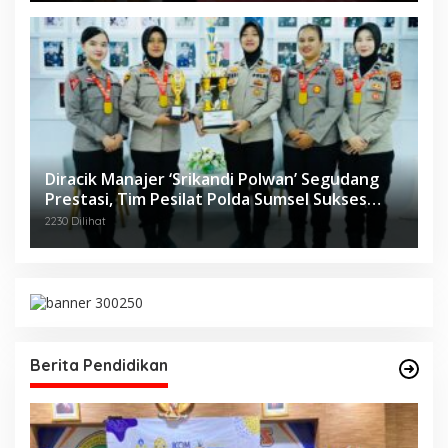
Diracik Manajer ‘Srikandi Polwan’ Segudang
Prestasi, Tim Pesilat Polda Sumsel Sukses
Diajang Kejurnas Menpora Cup II 2024
2230 Dilihat
Berita Pendidikan