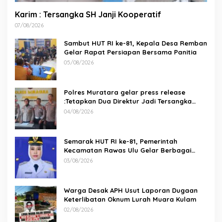
Karim : Tersangka SH Janji Kooperatif
07/08/2026
Sambut HUT RI ke-81, Kepala Desa Remban
Gelar Rapat Persiapan Bersama Panitia
05/08/2026
Polres Muratara gelar press release
:Tetapkan Dua Direktur Jadi Tersangka
Kecelakaan Maut antara Bus ALS dan
04/08/2026
Tangki BBM Tewaskan 19 Orang
Semarak HUT RI ke-81, Pemerintah
Kecamatan Rawas Ulu Gelar Berbagai
Lomba
03/08/2026
Warga Desak APH Usut Laporan Dugaan
Keterlibatan Oknum Lurah Muara Kulam
02/08/2026