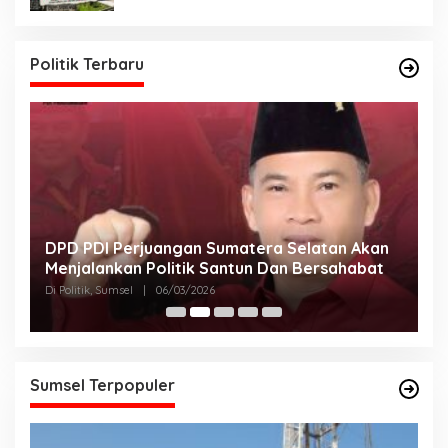
Politik Terbaru
DPD PDI Perjuangan Sumatera Selatan Akan
T
Menjalankan Politik Santun Dan Bersahabat
D
Di Politik, Sumsel
|
06/03/2026
Di
Sumsel Terpopuler