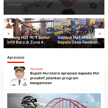
04/07/2026
«
»
Jelang HUT RI, 3 Sumur
Sambut HUT RI ke-81,
Infill Baru di Zona 4
Kepala Desa Remban
Dukung Kedaulatan
Gelar Rapat Persiapan
Energi
Bersama Panitia
Apresiasi
Apresiasi
Bupati Muratara apresiasi kepada MUI
proaktif jalankan program
keagamaan