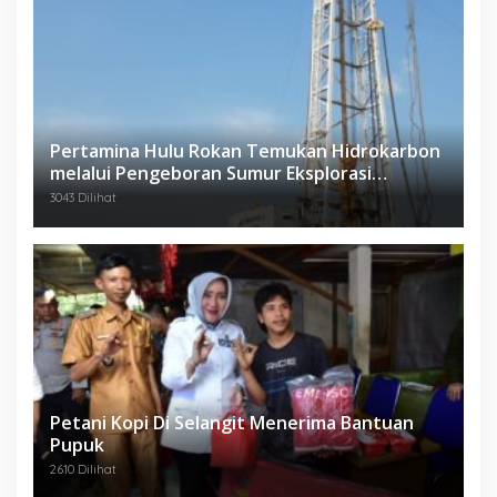
Pertamina Hulu Rokan Temukan Hidrokarbon
melalui Pengeboran Sumur Eksplorasi
Anggrek Violet (AVO)-001
3043 Dilihat
Petani Kopi Di Selangit Menerima Bantuan
Pupuk
2610 Dilihat