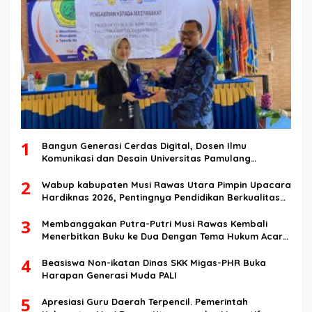
1
Bangun Generasi Cerdas Digital, Dosen Ilmu
Komunikasi dan Desain Universitas Pamulang
Sosialisasikan Bahaya Disinformasi AI dan Hate
2
Speech di SMK Ikhlas Jawilan
Wabup kabupaten Musi Rawas Utara Pimpin Upacara
Hardiknas 2026, Pentingnya Pendidikan Berkualitas
dan berakhlak
3
Membanggakan Putra-Putri Musi Rawas Kembali
Menerbitkan Buku ke Dua Dengan Tema Hukum Acara
Perdata
4
Beasiswa Non-ikatan Dinas SKK Migas-PHR Buka
Harapan Generasi Muda PALI
5
Apresiasi Guru Daerah Terpencil. Pemerintah