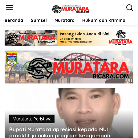
L
e
w
a
Beranda
Sumsel
Muratara
Hukum dan Kriminal
P
t
i
k
e
k
o
n
t
e
n
Muratara
,
Peristiwa
Bupati Muratara apresiasi kepada MUI
proaktif jalankan program keagamaan