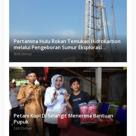
Pertamina Hulu Rokan Temukan Hidrokarbon
melalui Pengeboran Sumur Eksplorasi
Anggrek Violet (AVO)-001
3043 Dilihat
Petani Kopi Di Selangit Menerima Bantuan
Pupuk
2610 Dilihat