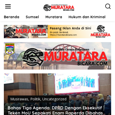
L
e
w
a
Beranda
Sumsel
Muratara
Hukum dan Kriminal
P
t
i
k
e
k
o
n
t
e
n
Musirawas
,
Politik
,
Uncategorized
Bahas Tiga Agenda. DPRD Dengan Eksekutif
Teken MoU Sepakati Enam Raperda Dibahas