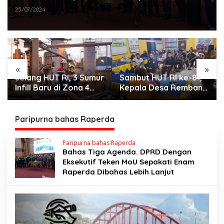
Lebih Lanjut
25/07/2024
«
»
Jelang HUT RI, 3 Sumur
Sambut HUT RI ke-81,
Infill Baru di Zona 4
Kepala Desa Remban
Dukung Kedaulatan
Gelar Rapat Persiapan
Energi
Bersama Panitia
Paripurna bahas Raperda
Paripurna bahas Raperda
Bahas Tiga Agenda. DPRD Dengan
Eksekutif Teken MoU Sepakati Enam
Raperda Dibahas Lebih Lanjut