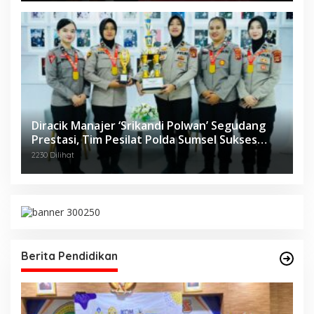
Diracik Manajer ‘Srikandi Polwan’ Segudang
Prestasi, Tim Pesilat Polda Sumsel Sukses
Diajang Kejurnas Menpora Cup II 2024
2230 Dilihat
Berita Pendidikan