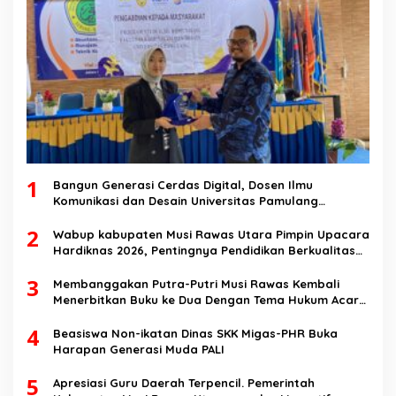
1
Bangun Generasi Cerdas Digital, Dosen Ilmu
Komunikasi dan Desain Universitas Pamulang
Sosialisasikan Bahaya Disinformasi AI dan Hate
2
Speech di SMK Ikhlas Jawilan
Wabup kabupaten Musi Rawas Utara Pimpin Upacara
Hardiknas 2026, Pentingnya Pendidikan Berkualitas
dan berakhlak
3
Membanggakan Putra-Putri Musi Rawas Kembali
Menerbitkan Buku ke Dua Dengan Tema Hukum Acara
Perdata
4
Beasiswa Non-ikatan Dinas SKK Migas-PHR Buka
Harapan Generasi Muda PALI
5
Apresiasi Guru Daerah Terpencil. Pemerintah