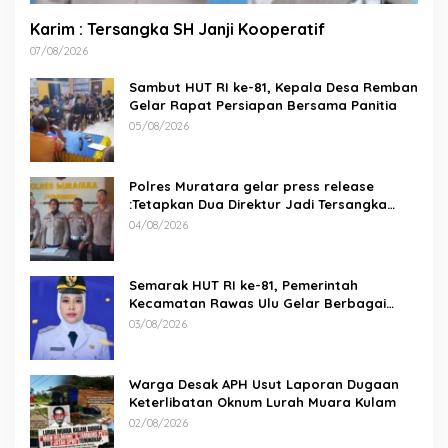
Karim : Tersangka SH Janji Kooperatif
07/08/2026
Sambut HUT RI ke-81, Kepala Desa Remban
Gelar Rapat Persiapan Bersama Panitia
05/08/2026
Polres Muratara gelar press release
:Tetapkan Dua Direktur Jadi Tersangka
Kecelakaan Maut antara Bus ALS dan
04/08/2026
Tangki BBM Tewaskan 19 Orang
Semarak HUT RI ke-81, Pemerintah
Kecamatan Rawas Ulu Gelar Berbagai
Lomba
03/08/2026
Warga Desak APH Usut Laporan Dugaan
Keterlibatan Oknum Lurah Muara Kulam
02/08/2026