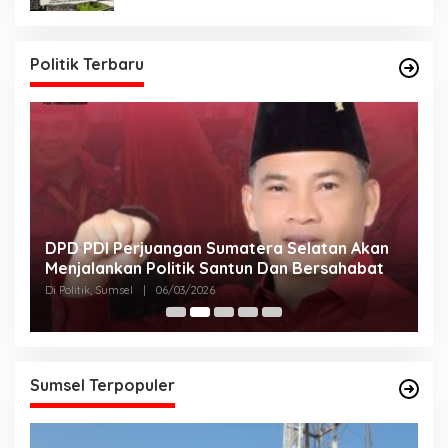
Politik Terbaru
DPD PDI Perjuangan Sumatera Selatan Akan
T
Menjalankan Politik Santun Dan Bersahabat
D
Di Politik, Sumsel
|
06/03/2026
Di
Sumsel Terpopuler