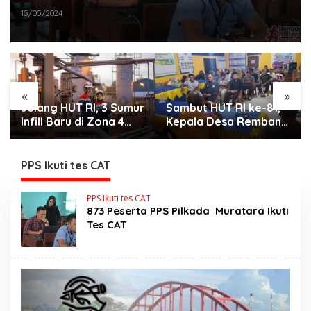
15/05/2024
«
»
Jelang HUT RI, 3 Sumur
Sambut HUT RI ke-81,
Infill Baru di Zona 4
Kepala Desa Remban
Dukung Kedaulatan
Gelar Rapat Persiapan
Energi
Bersama Panitia
PPS Ikuti tes CAT
PPS Ikuti tes CAT
873 Peserta PPS Pilkada Muratara Ikuti
Tes CAT