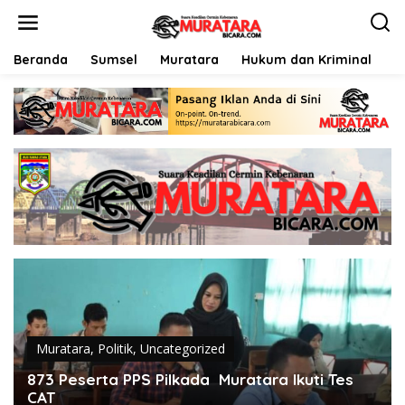
L
e
w
a
Beranda
Sumsel
Muratara
Hukum dan Kriminal
P
t
i
k
e
k
o
n
t
e
n
Muratara
,
Politik
,
Uncategorized
873 Peserta PPS Pilkada Muratara Ikuti Tes
CAT