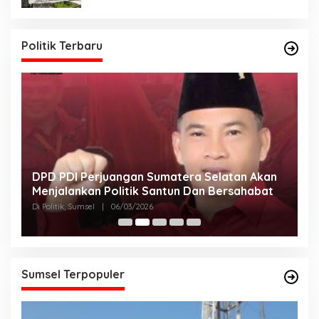
Politik Terbaru
DPD PDI Perjuangan Sumatera Selatan Akan
T
Menjalankan Politik Santun Dan Bersahabat
D
Di Politik, Sumsel
|
06/03/2026
Di
Sumsel Terpopuler