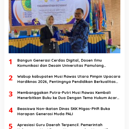
1
Bangun Generasi Cerdas Digital, Dosen Ilmu
Komunikasi dan Desain Universitas Pamulang
Sosialisasikan Bahaya Disinformasi AI dan Hate
2
Speech di SMK Ikhlas Jawilan
Wabup kabupaten Musi Rawas Utara Pimpin Upacara
Hardiknas 2026, Pentingnya Pendidikan Berkualitas
dan berakhlak
3
Membanggakan Putra-Putri Musi Rawas Kembali
Menerbitkan Buku ke Dua Dengan Tema Hukum Acara
Perdata
4
Beasiswa Non-ikatan Dinas SKK Migas-PHR Buka
Harapan Generasi Muda PALI
5
Apresiasi Guru Daerah Terpencil. Pemerintah