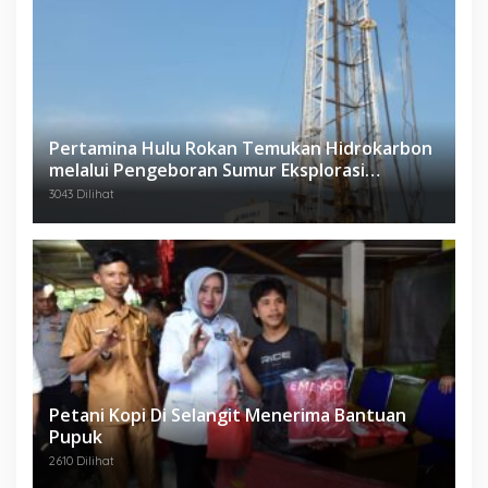
Pertamina Hulu Rokan Temukan Hidrokarbon
melalui Pengeboran Sumur Eksplorasi
Anggrek Violet (AVO)-001
3043 Dilihat
Petani Kopi Di Selangit Menerima Bantuan
Pupuk
2610 Dilihat