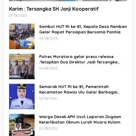
Karim : Tersangka SH Janji Kooperatif
07/08/2026
Sambut HUT RI ke-81, Kepala Desa Remban
Gelar Rapat Persiapan Bersama Panitia
05/08/2026
Polres Muratara gelar press release
:Tetapkan Dua Direktur Jadi Tersangka
Kecelakaan Maut antara Bus ALS dan
04/08/2026
Tangki BBM Tewaskan 19 Orang
Semarak HUT RI ke-81, Pemerintah
Kecamatan Rawas Ulu Gelar Berbagai
Lomba
03/08/2026
Warga Desak APH Usut Laporan Dugaan
Keterlibatan Oknum Lurah Muara Kulam
02/08/2026