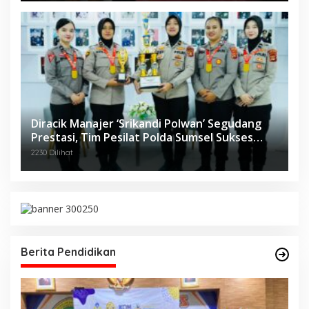
Diracik Manajer ‘Srikandi Polwan’ Segudang
Prestasi, Tim Pesilat Polda Sumsel Sukses
Diajang Kejurnas Menpora Cup II 2024
2230 Dilihat
Berita Pendidikan