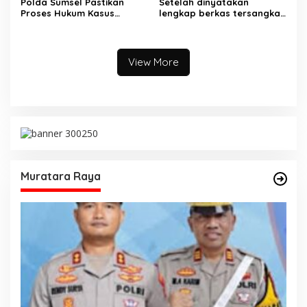
Polda Sumsel Pastikan
Setelah dinyatakan
Proses Hukum Kasus
lengkap berkas tersangka
Pencabulan Anak di Sako
pencuri hewan dilimpahkan
Berjalan hingga
ke kejaksaan
Persidangan
View More
Muratara Raya