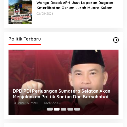
Warga Desak APH Usut Laporan Dugaan
Keterlibatan Oknum Lurah Muara Kulam
02/08/2026
Politik Terbaru
DPD PDI Perjuangan Sumatera Selatan Akan
T
Menjalankan Politik Santun Dan Bersahabat
D
Di Politik, Sumsel
|
06/03/2026
Di