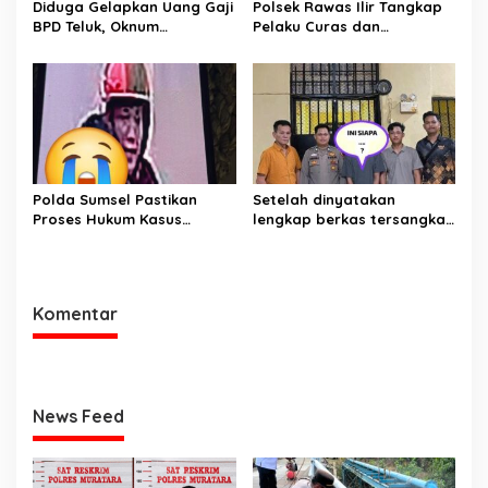
Diduga Gelapkan Uang Gaji
Polsek Rawas Ilir Tangkap
BPD Teluk, Oknum
Pelaku Curas dan
Perangkat Desa Dilaporkan
Pemerasan Batu Split
Ke Polisi
Polda Sumsel Pastikan
Setelah dinyatakan
Proses Hukum Kasus
lengkap berkas tersangka
Pencabulan Anak di Sako
pencuri hewan dilimpahkan
Berjalan hingga
ke kejaksaan
Persidangan
Komentar
News Feed