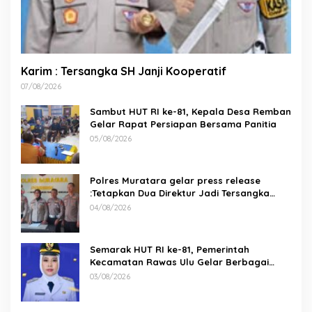
Karim : Tersangka SH Janji Kooperatif
07/08/2026
Sambut HUT RI ke-81, Kepala Desa Remban
Gelar Rapat Persiapan Bersama Panitia
05/08/2026
Polres Muratara gelar press release
:Tetapkan Dua Direktur Jadi Tersangka
Kecelakaan Maut antara Bus ALS dan
04/08/2026
Tangki BBM Tewaskan 19 Orang
Semarak HUT RI ke-81, Pemerintah
Kecamatan Rawas Ulu Gelar Berbagai
Lomba
03/08/2026