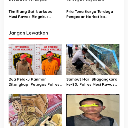
Pengedar Narkotika Asal
Narkotika Disergap
Rupit Dan Rawas Ilir Musi
Tim Elang Sat Narkoba
Pria Tuna Karya Terduga
Rawas Utara Disergap
Musi Rawas Ringnkus
Pengedar Narkotika
Terduga Penjual Narkotika
Digerebek Aparat
Di Musi Rawas
Jangan Lewatkan
Dua Pelaku Ranmor
Sambut Hari Bhayangkara
Ditangkap Petugas Polres
ke-80, Polres Musi Rawas
Musi Rawas Utara
Hadir Bangun Jembatan
dan Perkuat Akses Warga
Jayaloka