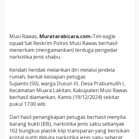
e
d
a
r
N
a
Musi Rawas,
Muratarabicara.com-
Tim eagle
r
k
squad Sat Reskrim Polres Musi Rawas berhasil
o
menerkam (mengamankan) terduga pengedar
t
narkotika jenis shabu.
i
k
Kendati hendak melarikan diri melalui jendela
a
D
rumah, berkat kesiapan petugas
i
Sujianto (50), warga Dusun III, Desa Prabumulih I,
t
Kecamatan Muara Lakitan, Kabupaten Musi Rawas
e
berhasil diamankan, Kamis (19/12/2024) sekitar
r
k
pukul 17.00 wib.
a
m
Dari hasil penangkapan petugas berhasil menyita
T
barang bukti (BB), narkotika jenis sabu sebanyak
i
102 bungkus plastik klip transparan yang berisikan
m
E
kristal putih diduga narkotika jenis sabu seberat