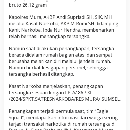
a
bruto 26,12 gram.
g
l
Kapolres Mura, AKBP Andi Supriadi SH, SIK, MH
e
melalui Kasat Narkoba, AKP M Romi SH didampingi
S
q
Kanit Narkoba, Ipda Nur Hendra, membenarkan
u
telah berhasil menangkap tersangka.
a
d
Namun saat dilakukan penangkapan, tersangka
S
berada didalam rumah bagian atas, dan sempat
a
t
berusaha melarikan diri melalui jendela rumah.
R
Namun berkat kesigapan personel, sehingga
e
tersangka berhasil ditangkap.
s
N
Kasat Narkoba menjelaskan, penangkapan
a
r
tersangka sesuai dengan LP-A/ 86 / XII
k
/2024/SPKT.SATRESNARKOBA/RES MURA/ SUMSEL.
o
b
Penangkapan terjadi bermula saat, tim “Eagle
a
Squad”, mendapatkan informasi dari warga sering
P
o
terjadi transaksi narkotika di rumah tersangka di
l