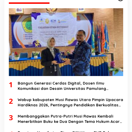
1
Bangun Generasi Cerdas Digital, Dosen Ilmu
Komunikasi dan Desain Universitas Pamulang
Sosialisasikan Bahaya Disinformasi AI dan Hate
2
Speech di SMK Ikhlas Jawilan
Wabup kabupaten Musi Rawas Utara Pimpin Upacara
Hardiknas 2026, Pentingnya Pendidikan Berkualitas
dan berakhlak
3
Membanggakan Putra-Putri Musi Rawas Kembali
Menerbitkan Buku ke Dua Dengan Tema Hukum Acara
Perdata