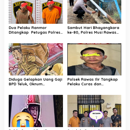
Dua Pelaku Ranmor
Sambut Hari Bhayangkara
Ditangkap Petugas Polres
ke-80, Polres Musi Rawas
Musi Rawas Utara
Hadir Bangun Jembatan
dan Perkuat Akses Warga
Jayaloka
Diduga Gelapkan Uang Gaji
Polsek Rawas Ilir Tangkap
BPD Teluk, Oknum
Pelaku Curas dan
Perangkat Desa Dilaporkan
Pemerasan Batu Split
Ke Polisi