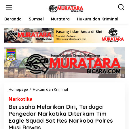
L
e
w
a
Beranda
Sumsel
Muratara
Hukum dan Kriminal
P
t
i
k
e
k
o
n
t
e
n
Homepage
/
Hukum dan Kriminal
B
e
Narkotika
r
u
Berusaha Melarikan Diri, Terduga
s
Pengedar Narkotika Diterkam Tim
a
Eagle Squad Sat Res Narkoba Polres
h
a
Musi Rawas