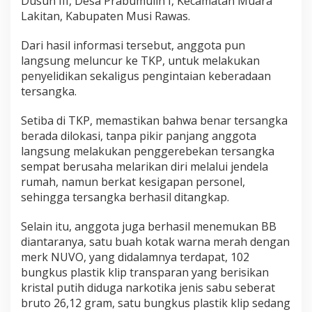
Dusun III, Desa Prabumulih I, Kecamatan Muara
r
Lakitan, Kabupaten Musi Rawas.
e
s
Dari hasil informasi tersebut, anggota pun
M
u
langsung meluncur ke TKP, untuk melakukan
s
penyelidikan sekaligus pengintaian keberadaan
i
tersangka.
R
a
Setiba di TKP, memastikan bahwa benar tersangka
w
a
berada dilokasi, tanpa pikir panjang anggota
s
langsung melakukan penggerebekan tersangka
sempat berusaha melarikan diri melalui jendela
rumah, namun berkat kesigapan personel,
sehingga tersangka berhasil ditangkap.
Selain itu, anggota juga berhasil menemukan BB
diantaranya, satu buah kotak warna merah dengan
merk NUVO, yang didalamnya terdapat, 102
bungkus plastik klip transparan yang berisikan
kristal putih diduga narkotika jenis sabu seberat
bruto 26,12 gram, satu bungkus plastik klip sedang