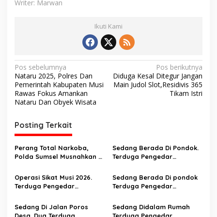
Writer: Marwan
Ikuti Kami
N
Pos sebelumnya
Pos berikutnya
Nataru 2025, Polres Dan
Diduga Kesal Ditegur Jangan
a
Pemerintah Kabupaten Musi
Main Judol Slot,Residivis 365
v
Rawas Fokus Amankan
Tikam Istri
Nataru Dan Obyek Wisata
i
g
Posting Terkait
a
s
Perang Total Narkoba,
Sedang Berada Di Pondok.
Polda Sumsel Musnahkan 8
Terduga Pengedar
i
Kg Sabu dan Bongkar
Narkortika Di tangkap
p
Jaringan Internasional
Operasi Sikat Musi 2026.
Sedang Berada Di pondok
Terduga Pengedar
Terduga Pengedar
o
Narkotika Disergap Saat
Narkoba Digerebek
s
Berada Di jalan Poros
Sedang Di Jalan Poros
Sedang Didalam Rumah
Desa. Amankan 1 Kg Shabu
Desa. Dua Terduga
Terduga Pengedar