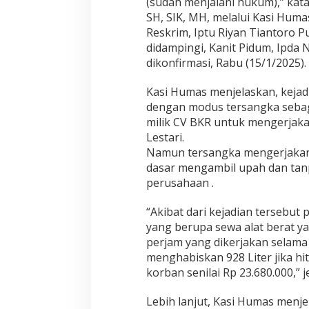
(sudah menjalani hukum),” kat
w
SH, SIK, MH, melalui Kasi Hum
a
s
Reskrim, Iptu Riyan Tiantoro Pu
didampingi, Kanit Pidum, Ipda 
dikonfirmasi, Rabu (15/1/2025).
Kasi Humas menjelaskan, kejad
dengan modus tersangka sebaga
milik CV BKR untuk mengerjaka
Lestari.
Namun tersangka mengerjakan d
dasar mengambil upah dan tanp
perusahaan .
“Akibat dari kejadian tersebu
yang berupa sewa alat berat y
perjam yang dikerjakan selama
menghabiskan 928 Liter jika hi
korban senilai Rp 23.680.000,” j
Lebih lanjut, Kasi Humas menj