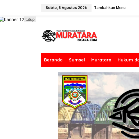
L
Tambahkan Menu
e
Sabtu, 8 Agustus 2026
w
a
tutup
t
i
k
e
k
o
n
Beranda
Sumsel
Muratara
Hukum da
t
e
n