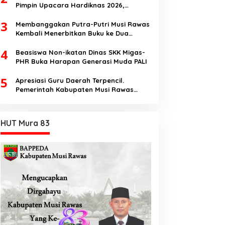
Ikhlas Jawilan
Pimpin Upacara Hardiknas 2026,
Pentingnya Pendidikan Berkualitas dan
3
berakhlak
Membanggakan Putra-Putri Musi Rawas
Kembali Menerbitkan Buku ke Dua
Dengan Tema Hukum Acara Perdata
4
Beasiswa Non-ikatan Dinas SKK Migas-
PHR Buka Harapan Generasi Muda PALI
5
Apresiasi Guru Daerah Terpencil.
Pemerintah Kabupaten Musi Rawas
Utara memberi Insentif Tambahan
HUT Mura 83