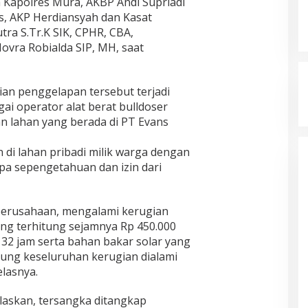
a Kapolres Mura, AKBP Andi Supriadi
as, AKP Herdiansyah dan Kasat
tra S.Tr.K SIK, CPHR, CBA,
Novra Robialda SIP, MH, saat
ian penggelapan tersebut terjadi
i operator alat berat bulldoser
n lahan yang berada di PT Evans
i lahan pribadi milik warga dengan
a sepengetahuan dan izin dari
t perusahaan, mengalami kerugian
ang terhitung sejamnya Rp 450.000
 32 jam serta bahan bakar solar yang
tung keseluruhan kerugian dialami
elasnya.
elaskan, tersangka ditangkap