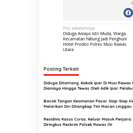
I
N
Pos sebelumnya
Diduga Aniaya Istri Muda, Warga
a
Kecamatan Nibung Jadi Penghuni
v
Hotel Prodeo Polres Musi Rawas
Utara
i
g
Posting Terkait
a
s
Diduga Ditantang. Kakak Ipar Di Musi Rawas
i
Dianiaya Hingga Tewas Oleh Adik Ipar. Pelaku
Ditangkap Di Ogan Ilir
p
Bacok Tangan Keamanan Pasar. Siap-Siap H
o
Melarikan Diri Ditangkap Tim Macan Linggau
s
Residivis Kasus Curas. Keluar Masuk Penjara.
Diringkus Reskrim Polsek Rawas Ilir