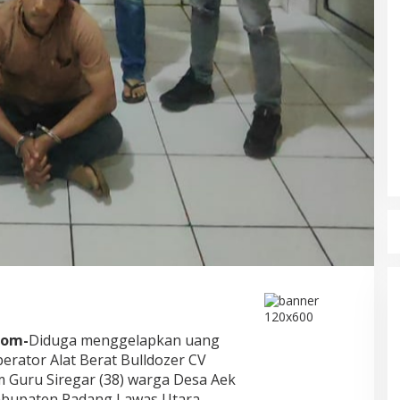
com-
Diduga menggelapkan uang
erator Alat Berat Bulldozer CV
m Guru Siregar (38) warga Desa Aek
abupaten Padang Lawas Utara,