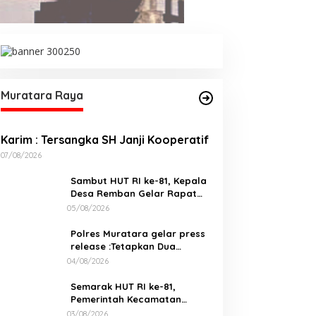
Muratara Raya
Karim : Tersangka SH Janji Kooperatif
07/08/2026
Sambut HUT RI ke-81, Kepala
Desa Remban Gelar Rapat
Persiapan Bersama Panitia
05/08/2026
Polres Muratara gelar press
release :Tetapkan Dua
Direktur Jadi Tersangka
04/08/2026
Kecelakaan Maut antara Bus
ALS dan Tangki BBM Tewaskan
Semarak HUT RI ke-81,
19 Orang
Pemerintah Kecamatan
Rawas Ulu Gelar Berbagai
03/08/2026