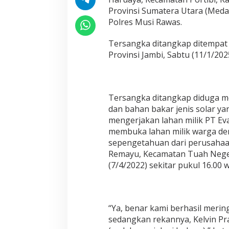
a
Provinsi Sumatera Utara (Meda
p
Polres Musi Rawas.
"
T
i
Tersangka ditangkap ditempat 
m
Provinsi Jambi, Sabtu (11/1/2025
"
L
a
n
d
Tersangka ditangkap diduga m
a
dan bahan bakar jenis solar y
k
mengerjakan lahan milik PT Ev
P
membuka lahan milik warga de
o
l
sepengetahuan dari perusahaa
r
Remayu, Kecamatan Tuah Neger
e
(7/4/2022) sekitar pukul 16.00 w
s
M
u
s
i
“Ya, benar kami berhasil merin
R
sedangkan rekannya, Kelvin Pra
a