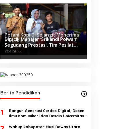
Petani Kopi Di Selangit Menerima
Diracik Manajer ‘Srikandi Polwan’
Bantuan Pupuk
Segudang Prestasi, Tim Pesilat
2611 Dilihat
Polda Sumsel Sukses Diajang
2233 Dilihat
Kejurnas Menpora Cup II 2024
Berita Pendidikan
1
Bangun Generasi Cerdas Digital, Dosen
Ilmu Komunikasi dan Desain Universitas
Pamulang Sosialisasikan Bahaya
2
Disinformasi AI dan Hate Speech di SMK
Wabup kabupaten Musi Rawas Utara