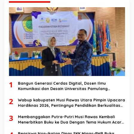
1
Bangun Generasi Cerdas Digital, Dosen Ilmu
Komunikasi dan Desain Universitas Pamulang
Sosialisasikan Bahaya Disinformasi AI dan Hate
2
Speech di SMK Ikhlas Jawilan
Wabup kabupaten Musi Rawas Utara Pimpin Upacara
Hardiknas 2026, Pentingnya Pendidikan Berkualitas
dan berakhlak
3
Membanggakan Putra-Putri Musi Rawas Kembali
Menerbitkan Buku ke Dua Dengan Tema Hukum Acara
Perdata
Beasiswa Non-ikatan Dinas SKK Migas-PHR Buka