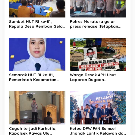
Sambut HUT RI ke-81,
Polres Muratara gelar
Kepala Desa Remban Gelar
press release :Tetapkan
Rapat Persiapan Bersama
Dua Direktur Jadi
Panitia
Tersangka Kecelakaan
Maut antara Bus ALS dan
Tangki BBM Tewaskan 19
Orang
Semarak HUT RI ke-81,
Warga Desak APH Usut
Pemerintah Kecamatan
Laporan Dugaan
Rawas Ulu Gelar Berbagai
Keterlibatan Oknum Lurah
Lomba
Muara Kulam
Cegah terjadi Karhutla,
Ketua DPW PAN Sumsel
Kapolsek Rawas Ulu
Jhoncik Lantik Relawan dan