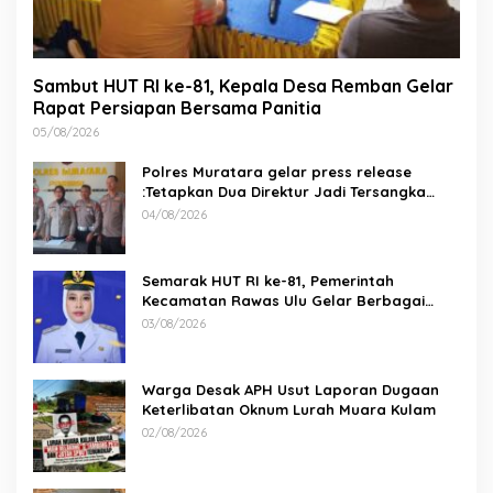
Sambut HUT RI ke-81, Kepala Desa Remban Gelar
Rapat Persiapan Bersama Panitia
05/08/2026
Polres Muratara gelar press release
:Tetapkan Dua Direktur Jadi Tersangka
Kecelakaan Maut antara Bus ALS dan
04/08/2026
Tangki BBM Tewaskan 19 Orang
Semarak HUT RI ke-81, Pemerintah
Kecamatan Rawas Ulu Gelar Berbagai
Lomba
03/08/2026
Warga Desak APH Usut Laporan Dugaan
Keterlibatan Oknum Lurah Muara Kulam
02/08/2026