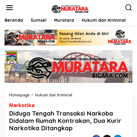
L
e
w
a
Beranda
Sumsel
Muratara
Hukum dan Kriminal
P
t
i
k
e
k
o
n
t
e
n
Homepage
/
Hukum dan Kriminal
D
i
Narkotika
d
u
Diduga Tengah Transaksi Narkoba
g
Didalam Rumah Kontrakan, Dua Kurir
a
Narkotika Ditangkap
T
e