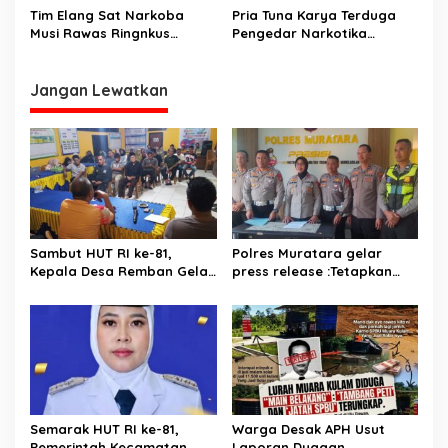
Rupit Dan Rawas Ilir Musi
Tim Elang Sat Narkoba
Pria Tuna Karya Terduga
Rawas Utara Disergap
Musi Rawas Ringnkus
Pengedar Narkotika
Terduga Penjual Narkotika
Digerebek Aparat
Di Musi Rawas
Jangan Lewatkan
Sambut HUT RI ke-81,
Polres Muratara gelar
Kepala Desa Remban Gelar
press release :Tetapkan
Rapat Persiapan Bersama
Dua Direktur Jadi
Panitia
Tersangka Kecelakaan
Maut antara Bus ALS dan
Tangki BBM Tewaskan 19
Orang
Semarak HUT RI ke-81,
Warga Desak APH Usut
Pemerintah Kecamatan
Laporan Dugaan