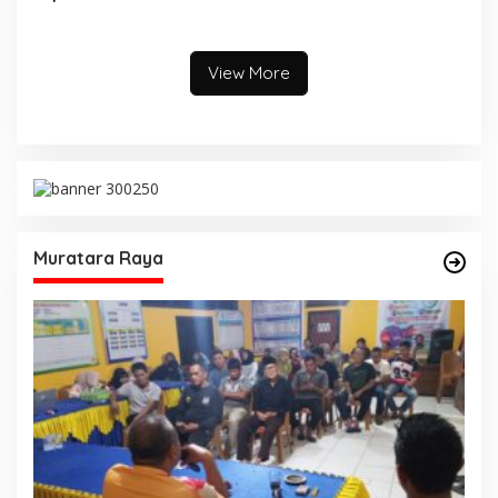
Himbau Warga Desa Sungai
Pengurus DPC PAN
Kijang Sesuai Maklumat
Kabupaten Muratara,
Kapolda Sumsel
Langsung Peresmian
Rumah PAN
View More
Muratara Raya