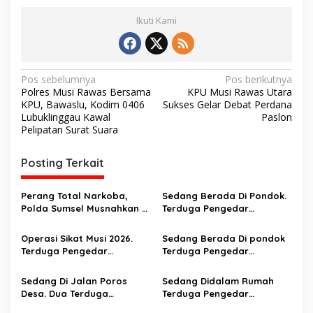
Ikuti Kami
N
Pos sebelumnya
Pos berikutnya
Polres Musi Rawas Bersama
KPU Musi Rawas Utara
a
KPU, Bawaslu, Kodim 0406
Sukses Gelar Debat Perdana
v
Lubuklinggau Kawal
Paslon
Pelipatan Surat Suara
i
g
Posting Terkait
a
s
Perang Total Narkoba,
Sedang Berada Di Pondok.
Polda Sumsel Musnahkan 8
Terduga Pengedar
i
Kg Sabu dan Bongkar
Narkortika Di tangkap
p
Jaringan Internasional
Operasi Sikat Musi 2026.
Sedang Berada Di pondok
Terduga Pengedar
Terduga Pengedar
o
Narkotika Disergap Saat
Narkoba Digerebek
s
Berada Di jalan Poros
Sedang Di Jalan Poros
Sedang Didalam Rumah
Desa. Amankan 1 Kg Shabu
Desa. Dua Terduga
Terduga Pengedar
Pengedar Narkotika Asal
Narkotika Disergap