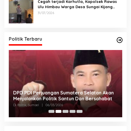
Cegah terjadi Karhutla, Kapolsek Rawas
Ulu Himbau Warga Desa Sungai Kijang
Sesuai Maklumat Kapolda Sumsel
31/07/2026
Politik Terbaru
DPD PDI Perjuangan Sumatera Selatan Akan
T
Menjalankan Politik Santun Dan Bersahabat
D
Di Politik, Sumsel
|
06/03/2026
Di