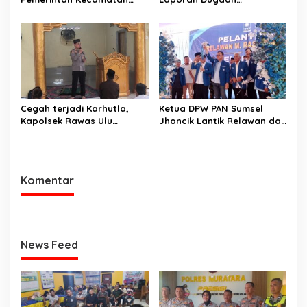
Rawas Ulu Gelar Berbagai
Keterlibatan Oknum Lurah
Lomba
Muara Kulam
Cegah terjadi Karhutla,
Ketua DPW PAN Sumsel
Kapolsek Rawas Ulu
Jhoncik Lantik Relawan dan
Himbau Warga Desa Sungai
Pengurus DPC PAN
Kijang Sesuai Maklumat
Kabupaten Muratara,
Kapolda Sumsel
Langsung Peresmian
Rumah PAN
Komentar
News Feed