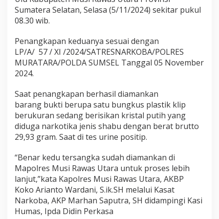
N
Sumatera Selatan, Selasa (5/11/2024) sekitar pukul
a
08.30 wib.
r
k
Penangkapan keduanya sesuai dengan
o
t
LP/A/ 57 / XI /2024/SATRESNARKOBA/POLRES
i
MURATARA/POLDA SUMSEL Tanggal 05 November
k
2024.
a
D
Saat penangkapan berhasil diamankan
i
t
barang bukti berupa satu bungkus plastik klip
a
berukuran sedang berisikan kristal putih yang
n
diduga narkotika jenis shabu dengan berat brutto
g
29,93 gram. Saat di tes urine positip.
k
a
p
“Benar kedu tersangka sudah diamankan di
Mapolres Musi Rawas Utara untuk proses lebih
lanjut,”kata Kapolres Musi Rawas Utara, AKBP
Koko Arianto Wardani, S.ik.SH melalui Kasat
Narkoba, AKP Marhan Saputra, SH didampingi Kasi
Humas, Ipda Didin Perkasa