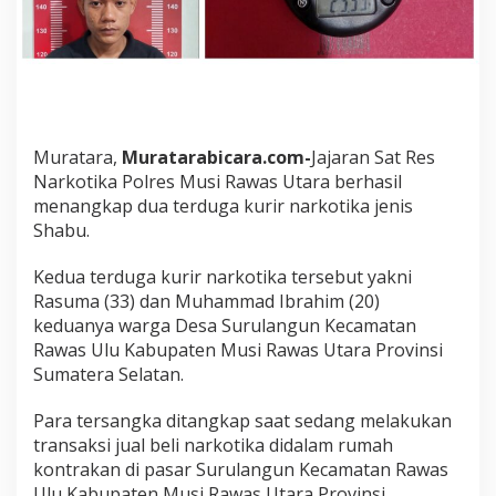
a
m
R
u
m
a
h
K
Muratara,
Muratarabicara.com-
Jajaran Sat Res
o
Narkotika Polres Musi Rawas Utara berhasil
n
menangkap dua terduga kurir narkotika jenis
t
Shabu.
r
a
k
Kedua terduga kurir narkotika tersebut yakni
a
Rasuma (33) dan Muhammad Ibrahim (20)
n
keduanya warga Desa Surulangun Kecamatan
,
Rawas Ulu Kabupaten Musi Rawas Utara Provinsi
D
u
Sumatera Selatan.
a
K
Para tersangka ditangkap saat sedang melakukan
u
transaksi jual beli narkotika didalam rumah
r
kontrakan di pasar Surulangun Kecamatan Rawas
i
r
Ulu Kabupaten Musi Rawas Utara Provinsi