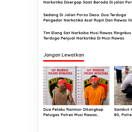
o
Narkotika Disergap Saat Berada Di jalan Po
s
Desa. Amankan 1 Kg Shabu
Sedang Di Jalan Poros Desa. Dua Terduga
Pengedar Narkotika Asal Rupit Dan Rawas Ili
Rawas Utara Disergap
Tim Elang Sat Narkoba Musi Rawas Ringnkus
Terduga Penjual Narkotika Di Musi Rawas
Jangan Lewatkan
Dua Pelaku Ranmor Ditangkap
Sambut H
Petugas Polres Musi Rawas
80, Polr
Utara
Bangun 
Akses W