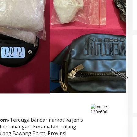
DPRD Musi Rawas Utara Gelar
Paripurna LKPJ Tahun 2025
Di Muratara, Politik
|
21/04/2026
com-
Terduga bandar narkotika jenis
a Penumangan, Kecamatan Tulang
ang Bawang Barat, Provinsi