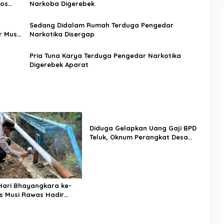
ros
Narkoba Digerebek
Sedang Didalam Rumah Terduga Pengedar
r Musi
Narkotika Disergap
Pria Tuna Karya Terduga Pengedar Narkotika
Digerebek Aparat
Diduga Gelapkan Uang Gaji BPD
Teluk, Oknum Perangkat Desa
Dilaporkan Ke Polisi
ari Bhayangkara ke-
es Musi Rawas Hadir
Jembatan dan Perkuat
arga Jayaloka