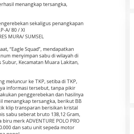
rhasil menangkap tersangka,
pengerebekan sekaligus penangkapan
P-A/ 80 / XI
RES MURA/ SUMSEL
aat, “Eagle Squad”, mendapatkan
knum menyimpan sabu di wilayah di
ns Subur, Kecamatan Muara Lakitan,
 meluncur ke TKP, setiba di TKP,
 informasi tersebut, tanpa pikir
lakukan penggerebekan dan hasilnya
il menangkap tersangka, berikut BB
k klip transparan berisikan kristal
nis sabu seberat bruto 138,12 Gram,
na biru merk ADVENTURE POLO PRO
00.000 dan satu unit sepeda motor