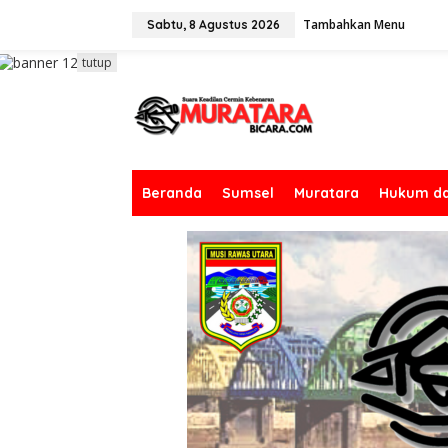
L
Tambahkan Menu
e
Sabtu, 8 Agustus 2026
w
a
tutup
t
i
k
e
k
o
n
Beranda
Sumsel
Muratara
Hukum da
t
e
n