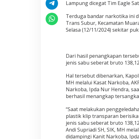
s
Lampung dicegat Tim Eagle Sat
N
a
Terduga bandar narkotika ini di
r
Trans Subur, Kecamatan Muara
k
o
Selasa (12/11/2024) sekitar puk
b
a
P
o
Dari hasil penangkapan tersebu
l
jenis sabu seberat bruto 138,1
r
e
s
Hal tersebut dibenarkan, Kapol
M
MH melalui Kasat Narkoba, AKP
u
Narkoba, Ipda Nur Hendra, saa
s
berhasil menangkap tersangka,
i
R
a
“Saat melakukan penggeledah
w
plastik klip transparan berisik
a
jenis sabu seberat bruto 138,1
s
Andi Supriadi SH, SIK, MH mel
didampingi Kanit Narkoba, Ipda