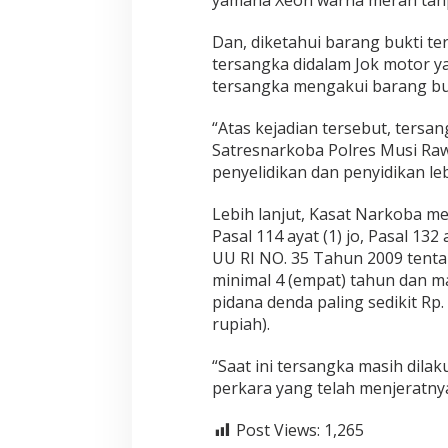
yamaha Xeon warna merah tan
Dan, diketahui barang bukti t
tersangka didalam Jok motor 
tersangka mengakui barang buk
“Atas kejadian tersebut, tersa
Satresnarkoba Polres Musi Raw
penyelidikan dan penyidikan lebi
Lebih lanjut, Kasat Narkoba me
Pasal 114 ayat (1) jo, Pasal 132 
UU RI NO. 35 Tahun 2009 tent
minimal 4 (empat) tahun dan ma
pidana denda paling sedikit Rp.
rupiah).
“Saat ini tersangka masih dil
perkara yang telah menjeratnya
Post Views:
1,265