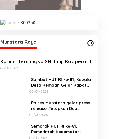
Muratara Raya
Karim : Tersangka SH Janji Kooperatif
07/08/2026
Sambut HUT RI ke-81, Kepala
Desa Remban Gelar Rapat
Persiapan Bersama Panitia
05/08/2026
Polres Muratara gelar press
release :Tetapkan Dua
Direktur Jadi Tersangka
04/08/2026
Kecelakaan Maut antara Bus
ALS dan Tangki BBM Tewaskan
Semarak HUT RI ke-81,
19 Orang
Pemerintah Kecamatan
Rawas Ulu Gelar Berbagai
03/08/2026