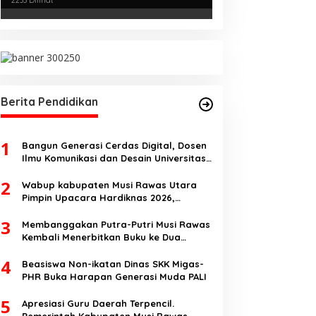
Kejurnas Menpora Cup II 2024
Berita Pendidikan
1
Bangun Generasi Cerdas Digital, Dosen
Ilmu Komunikasi dan Desain Universitas
Pamulang Sosialisasikan Bahaya
2
Disinformasi AI dan Hate Speech di SMK
Wabup kabupaten Musi Rawas Utara
Ikhlas Jawilan
Pimpin Upacara Hardiknas 2026,
Pentingnya Pendidikan Berkualitas dan
3
berakhlak
Membanggakan Putra-Putri Musi Rawas
Kembali Menerbitkan Buku ke Dua
Dengan Tema Hukum Acara Perdata
4
Beasiswa Non-ikatan Dinas SKK Migas-
PHR Buka Harapan Generasi Muda PALI
5
Apresiasi Guru Daerah Terpencil.
Pemerintah Kabupaten Musi Rawas