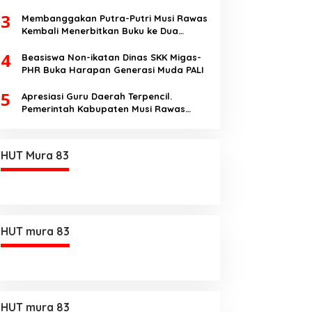
Pentingnya Pendidikan Berkualitas dan
3
berakhlak
Membanggakan Putra-Putri Musi Rawas
Kembali Menerbitkan Buku ke Dua
Dengan Tema Hukum Acara Perdata
4
Beasiswa Non-ikatan Dinas SKK Migas-
PHR Buka Harapan Generasi Muda PALI
5
Apresiasi Guru Daerah Terpencil.
Pemerintah Kabupaten Musi Rawas
Utara memberi Insentif Tambahan
HUT Mura 83
HUT mura 83
HUT mura 83