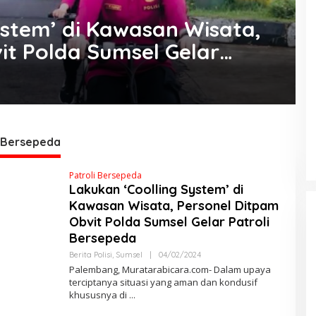
ystem’ di Kawasan Wisata,
it Polda Sumsel Gelar
i Bersepeda
DPRD Musi Rawas Utara Gelar
Patroli Bersepeda
Lakukan ‘Coolling System’ di
Paripurna LKPJ Tahun 2025
Kawasan Wisata, Personel Ditpam
Di Muratara, Politik
|
21/04/2026
Obvit Polda Sumsel Gelar Patroli
Bersepeda
Berita Polisi
,
Sumsel
|
04/02/2024
O
L
Palembang, Muratarabicara.com- Dalam upaya
E
terciptanya situasi yang aman dan kondusif
H
khususnya di
M
A
R