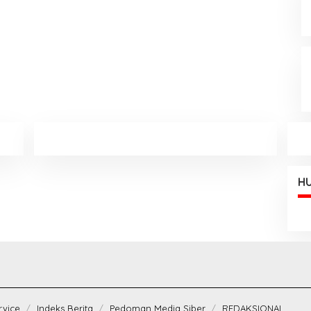
HU
rvice
Indeks Berita
Pedoman Media Siber
REDAKSIONAL