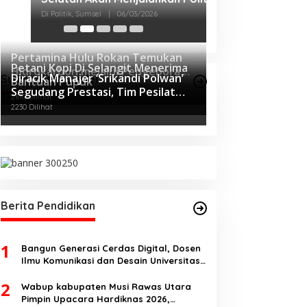
Di Lubuklinggau, Politik
Pertamina Hulu Rokan Temukan
Petani Kopi Di Selangit Menerima
Hidrokarbon melalui Pengeboran
Diracik Manajer ‘Srikandi Polwan’
Sumsel Terpopuler
Bantuan Pupuk
Sumur Eksplorasi Anggrek Violet
3043 Dilihat
Segudang Prestasi, Tim Pesilat
(AVO)-001
2610 Dilihat
Polda Sumsel Sukses Diajang
2230 Dilihat
Kejurnas Menpora Cup II 2024
Berita Pendidikan
1
Bangun Generasi Cerdas Digital, Dosen
Ilmu Komunikasi dan Desain Universitas
Pamulang Sosialisasikan Bahaya
2
Disinformasi AI dan Hate Speech di SMK
Wabup kabupaten Musi Rawas Utara
Ikhlas Jawilan
Pimpin Upacara Hardiknas 2026,