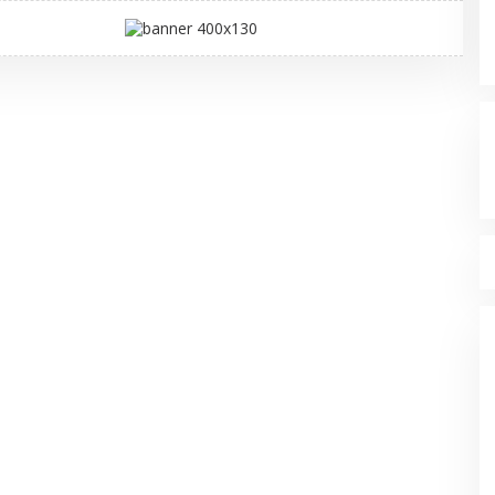
W
A
N
A