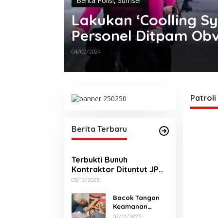
Berita Polisi
,
Sumsel
Lakukan ‘Coolling S
Personel Ditpam Obv
Patroli Bersepeda
04/02/2024
Patrol
Berita Terbaru
Terbukti Bunuh
Kontraktor Dituntut JPU
Pidana Mati
03/12/2025
Bacok Tangan
Keamanan
Pasar. Siap-Siap
02/12/2025