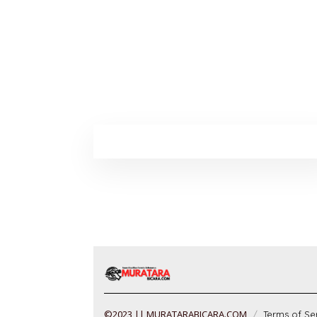
©2023 || MURATARABICARA.COM
Terms of Se