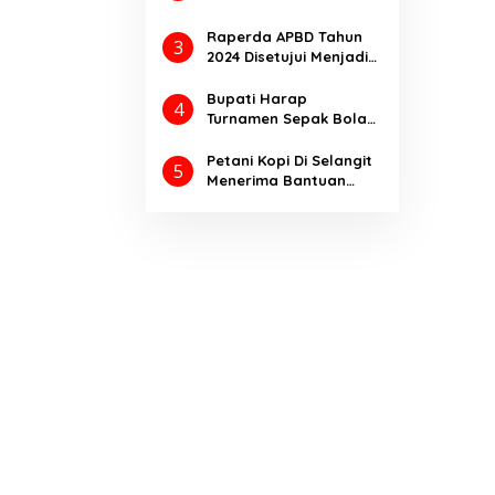
melalui Pengeboran
Sumur Eksplorasi
Raperda APBD Tahun
3
Anggrek Violet
2024 Disetujui Menjadi
(AVO)-001
Perda Dengan
Catatan
Bupati Harap
4
Turnamen Sepak Bola
Bupati Cup Ajang
Kompetisi
Petani Kopi Di Selangit
5
Meningkatkan Prestasi
Menerima Bantuan
Olahraga
Pupuk