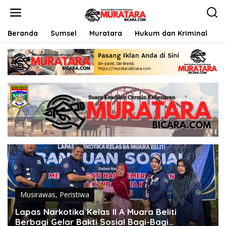
L
e
w
a
Beranda
Sumsel
Muratara
Hukum dan Kriminal
P
t
i
k
e
k
o
n
t
e
n
Musirawas
,
Peristiwa
Lapas Narkotika Kelas II A Muara Beliti
Berbagi Gelar Bakti Sosial Bagi-Bagi