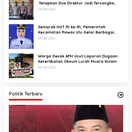
:Tetapkan Dua Direktur Jadi Tersangka
Kecelakaan Maut antara Bus ALS dan
04/08/2026
Tangki BBM Tewaskan 19 Orang
Semarak HUT RI ke-81, Pemerintah
Kecamatan Rawas Ulu Gelar Berbagai
Lomba
03/08/2026
Warga Desak APH Usut Laporan Dugaan
Keterlibatan Oknum Lurah Muara Kulam
02/08/2026
Politik Terbaru