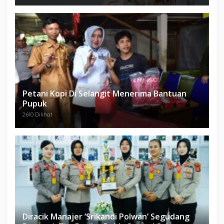
Petani Kopi Di Selangit Menerima Bantuan
Pupuk
2610 Dilihat
Diracik Manajer ‘Srikandi Polwan’ Segudang