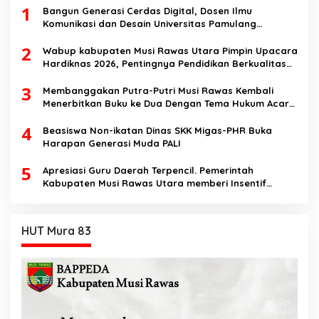
1
Bangun Generasi Cerdas Digital, Dosen Ilmu
Komunikasi dan Desain Universitas Pamulang
Sosialisasikan Bahaya Disinformasi AI dan Hate
2
Speech di SMK Ikhlas Jawilan
Wabup kabupaten Musi Rawas Utara Pimpin Upacara
Hardiknas 2026, Pentingnya Pendidikan Berkualitas
dan berakhlak
3
Membanggakan Putra-Putri Musi Rawas Kembali
Menerbitkan Buku ke Dua Dengan Tema Hukum Acara
Perdata
4
Beasiswa Non-ikatan Dinas SKK Migas-PHR Buka
Harapan Generasi Muda PALI
5
Apresiasi Guru Daerah Terpencil. Pemerintah
Kabupaten Musi Rawas Utara memberi Insentif
Tambahan
HUT Mura 83