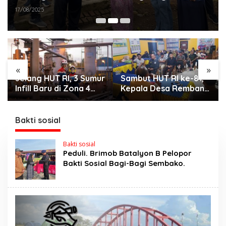
Sembako
17/08/2025
«
»
Jelang HUT RI, 3 Sumur
Sambut HUT RI ke-81,
Infill Baru di Zona 4
Kepala Desa Remban
Dukung Kedaulatan
Gelar Rapat Persiapan
Energi
Bersama Panitia
Bakti sosial
Bakti sosial
Peduli. Brimob Batalyon B Pelopor
Bakti Sosial Bagi-Bagi Sembako.