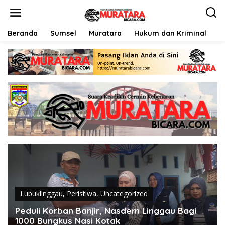
L
e
w
a
Beranda
Sumsel
Muratara
Hukum dan Kriminal
P
t
i
k
e
k
o
n
t
e
n
Lubuklinggau
,
Peristiwa
,
Uncategorized
Peduli Korban Banjir, Nasdem Linggau Bagi
1000 Bungkus Nasi Kotak