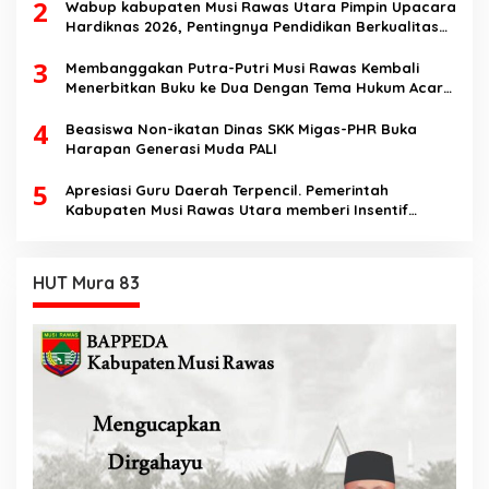
2
Speech di SMK Ikhlas Jawilan
Wabup kabupaten Musi Rawas Utara Pimpin Upacara
Hardiknas 2026, Pentingnya Pendidikan Berkualitas
dan berakhlak
3
Membanggakan Putra-Putri Musi Rawas Kembali
Menerbitkan Buku ke Dua Dengan Tema Hukum Acara
Perdata
4
Beasiswa Non-ikatan Dinas SKK Migas-PHR Buka
Harapan Generasi Muda PALI
5
Apresiasi Guru Daerah Terpencil. Pemerintah
Kabupaten Musi Rawas Utara memberi Insentif
Tambahan
HUT Mura 83