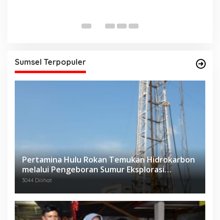
D
Di
Sumsel Terpopuler
Pertamina Hulu Rokan Temukan Hidrokarbon
melalui Pengeboran Sumur Eksplorasi
Anggrek Violet (AVO)-001
3044 Dilihat