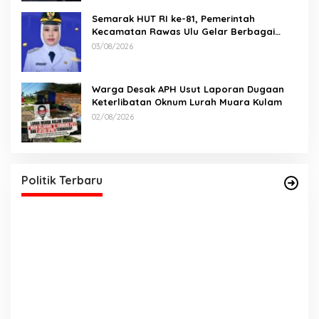
Semarak HUT RI ke-81, Pemerintah
Kecamatan Rawas Ulu Gelar Berbagai
Lomba
03/08/2026
Warga Desak APH Usut Laporan Dugaan
Keterlibatan Oknum Lurah Muara Kulam
02/08/2026
DPD PDI Perjuangan Sumatera Selatan Akan
Menjalankan Politik Santun Dan Bersahabat
Di Politik, Sumsel
|
06/03/2026
Politik Terbaru
T