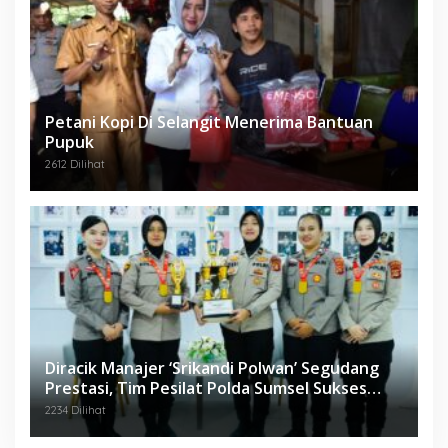
Petani Kopi Di Selangit Menerima Bantuan
Pupuk
2612 Dilihat
Diracik Manajer ‘Srikandi Polwan’ Segudang
Prestasi, Tim Pesilat Polda Sumsel Sukses
Diajang Kejurnas Menpora Cup II 2024
2234 Dilihat