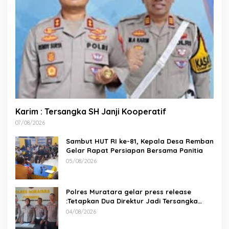
Karim : Tersangka SH Janji Kooperatif
07/08/2026
Sambut HUT RI ke-81, Kepala Desa Remban
Gelar Rapat Persiapan Bersama Panitia
05/08/2026
Polres Muratara gelar press release
:Tetapkan Dua Direktur Jadi Tersangka
Kecelakaan Maut antara Bus ALS dan
04/08/2026
Tangki BBM Tewaskan 19 Orang