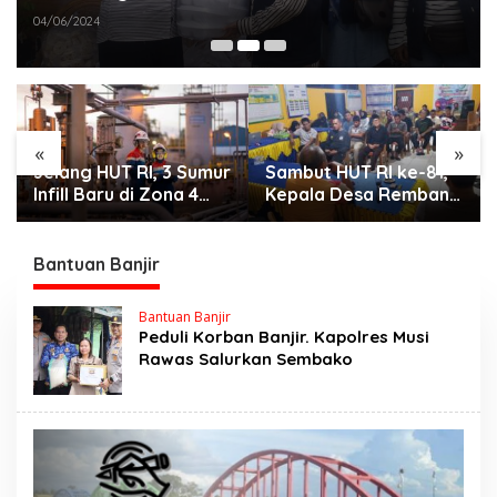
04/06/2024
«
»
Jelang HUT RI, 3 Sumur
Sambut HUT RI ke-81,
Infill Baru di Zona 4
Kepala Desa Remban
Dukung Kedaulatan
Gelar Rapat Persiapan
Energi
Bersama Panitia
Bantuan Banjir
Bantuan Banjir
Peduli Korban Banjir. Kapolres Musi
Rawas Salurkan Sembako