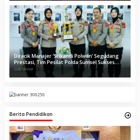
Diracik Manajer ‘Srikandi Polwan’ Segudang
Prestasi, Tim Pesilat Polda Sumsel Sukses
Diajang Kejurnas Menpora Cup II 2024
2230 Dilihat
Berita Pendidikan