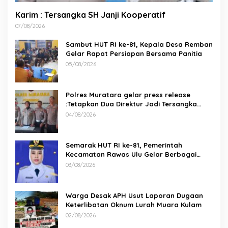
Karim : Tersangka SH Janji Kooperatif
07/08/2026
Sambut HUT RI ke-81, Kepala Desa Remban
Gelar Rapat Persiapan Bersama Panitia
05/08/2026
Polres Muratara gelar press release
:Tetapkan Dua Direktur Jadi Tersangka
Kecelakaan Maut antara Bus ALS dan
04/08/2026
Tangki BBM Tewaskan 19 Orang
Semarak HUT RI ke-81, Pemerintah
Kecamatan Rawas Ulu Gelar Berbagai
Lomba
03/08/2026
Warga Desak APH Usut Laporan Dugaan
Keterlibatan Oknum Lurah Muara Kulam
02/08/2026