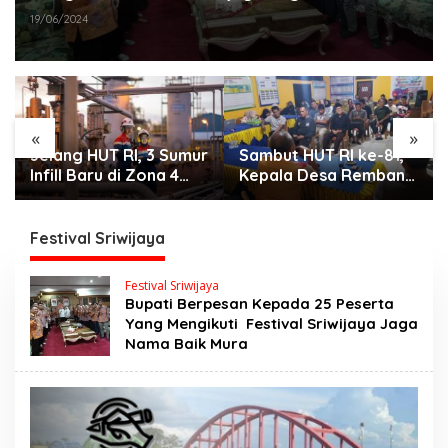
Mura
19/06/2024
«
»
Jelang HUT RI, 3 Sumur
Sambut HUT RI ke-81,
Infill Baru di Zona 4
Kepala Desa Remban
Dukung Kedaulatan
Gelar Rapat Persiapan
Energi
Bersama Panitia
Festival Sriwijaya
Festival Sriwijaya
Bupati Berpesan Kepada 25 Peserta
Yang Mengikuti Festival Sriwijaya Jaga
Nama Baik Mura