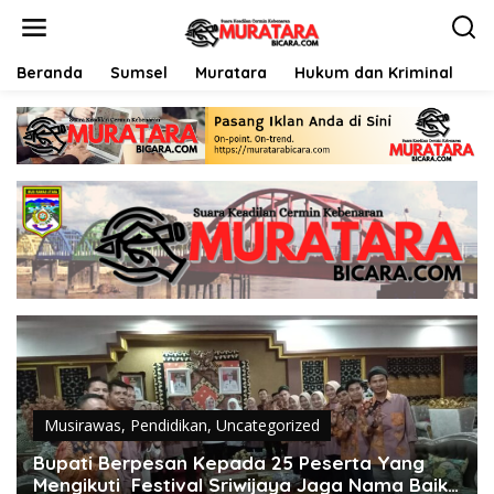
L
e
w
a
Beranda
Sumsel
Muratara
Hukum dan Kriminal
P
t
i
k
e
k
o
n
t
e
n
Musirawas
,
Pendidikan
,
Uncategorized
Bupati Berpesan Kepada 25 Peserta Yang
Mengikuti Festival Sriwijaya Jaga Nama Baik