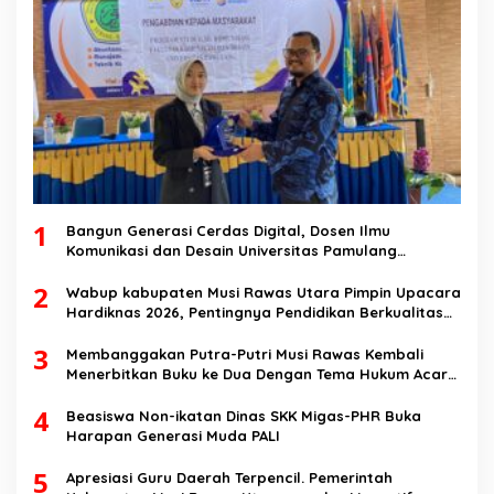
1
Bangun Generasi Cerdas Digital, Dosen Ilmu
Komunikasi dan Desain Universitas Pamulang
Sosialisasikan Bahaya Disinformasi AI dan Hate
2
Speech di SMK Ikhlas Jawilan
Wabup kabupaten Musi Rawas Utara Pimpin Upacara
Hardiknas 2026, Pentingnya Pendidikan Berkualitas
dan berakhlak
3
Membanggakan Putra-Putri Musi Rawas Kembali
Menerbitkan Buku ke Dua Dengan Tema Hukum Acara
Perdata
4
Beasiswa Non-ikatan Dinas SKK Migas-PHR Buka
Harapan Generasi Muda PALI
5
Apresiasi Guru Daerah Terpencil. Pemerintah