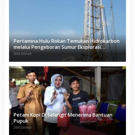
Pertamina Hulu Rokan Temukan Hidrokarbon
melalui Pengeboran Sumur Eksplorasi
Anggrek Violet (AVO)-001
3043 Dilihat
Petani Kopi Di Selangit Menerima Bantuan
Pupuk
2610 Dilihat