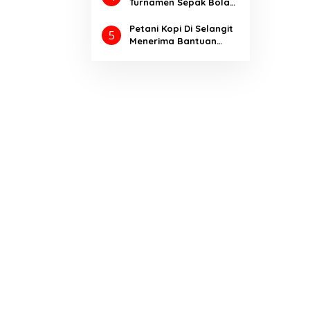
Turnamen Sepak Bola
Bupati Cup Ajang
Kompetisi
Petani Kopi Di Selangit
5
Meningkatkan Prestasi
Menerima Bantuan
Olahraga
Pupuk