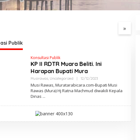
 HUT RI ke-81,
Polres Muratara gelar
S
 Desa Remban Gelar
press release :Tetapkan
P
Persiapan Bersama
Dua Direktur Jadi
R
»
Tersangka Kecelakaan
L
Maut antara Bus ALS dan
Tangki BBM Tewaskan 19
asi Publik
Orang
Konsultasi Publik
KP II RDTR Muara Beliti. Ini
Harapan Bupati Mura
Musirawas
,
Uncategorized
|
12/12/2023
O
L
Musi Rawas, Muratarabicara.com-Bupati Musi
E
Rawas (Mura) Hj Ratna Machmud diwakili Kepala
H
Dinas
M
A
R
W
A
N
A