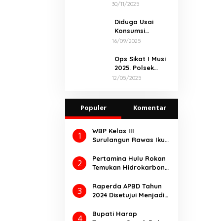
Macan Linggau
Pesisir, PHE
30/11/2025
Jambi Merang
Raih
Diduga Usai
Penghargaan
Konsumsi
Gubernur
Narkoba,
16/09/2025
Sumsel
Ditegur Warga
Bengkulu
Ops Sikat I Musi
Merusak Mobil
2025. Polsek
Dan Aniaya
Linggau Timur
12/05/2025
Pemilik Mobil
Polres
Lubuklinggau
Ungkap Kasus
Populer
Komentar
Premanisme Dan
Pungli
WBP Kelas III
1
Surulangun Rawas Ikuti
Perkemahan Satya
Dharma Bakti
Pertamina Hulu Rokan
2
Pemasyarakatan 2025.
Temukan Hidrokarbon
melalui Pengeboran
Sumur Eksplorasi
Raperda APBD Tahun
3
Anggrek Violet
2024 Disetujui Menjadi
(AVO)-001
Perda Dengan
Catatan
Bupati Harap
4