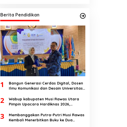
Berita Pendidikan
1
Bangun Generasi Cerdas Digital, Dosen
Ilmu Komunikasi dan Desain Universitas
Pamulang Sosialisasikan Bahaya
2
Disinformasi AI dan Hate Speech di SMK
Wabup kabupaten Musi Rawas Utara
Ikhlas Jawilan
Pimpin Upacara Hardiknas 2026,
Pentingnya Pendidikan Berkualitas dan
3
berakhlak
Membanggakan Putra-Putri Musi Rawas
Kembali Menerbitkan Buku ke Dua
Dengan Tema Hukum Acara Perdata