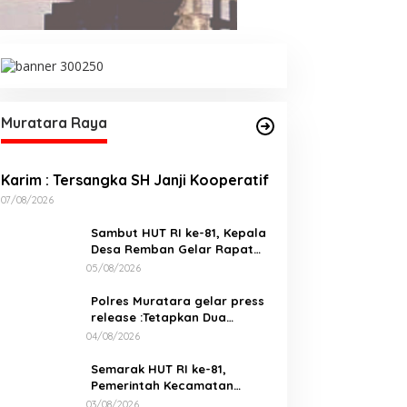
emarak HUT RI ke-81,
Karim : Tersangka SH Janji
emerintah Kecamatan
Kooperatif
awas Ulu Gelar Berbagai
omba
Muratara Raya
Karim : Tersangka SH Janji Kooperatif
07/08/2026
Sambut HUT RI ke-81, Kepala
Desa Remban Gelar Rapat
Persiapan Bersama Panitia
05/08/2026
Polres Muratara gelar press
release :Tetapkan Dua
Direktur Jadi Tersangka
04/08/2026
Kecelakaan Maut antara Bus
ALS dan Tangki BBM Tewaskan
Semarak HUT RI ke-81,
19 Orang
Pemerintah Kecamatan
Rawas Ulu Gelar Berbagai
03/08/2026