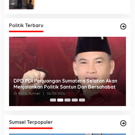
Politik Terbaru
DPD PDI Perjuangan Sumatera Selatan Akan
T
Menjalankan Politik Santun Dan Bersahabat
D
Di Politik, Sumsel
|
06/03/2026
Di
Sumsel Terpopuler