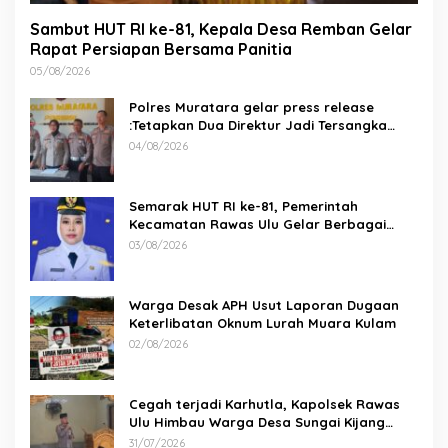
Sambut HUT RI ke-81, Kepala Desa Remban Gelar
Rapat Persiapan Bersama Panitia
05/08/2026
Polres Muratara gelar press release
:Tetapkan Dua Direktur Jadi Tersangka
Kecelakaan Maut antara Bus ALS dan
04/08/2026
Tangki BBM Tewaskan 19 Orang
Semarak HUT RI ke-81, Pemerintah
Kecamatan Rawas Ulu Gelar Berbagai
Lomba
03/08/2026
Warga Desak APH Usut Laporan Dugaan
Keterlibatan Oknum Lurah Muara Kulam
02/08/2026
Cegah terjadi Karhutla, Kapolsek Rawas
Ulu Himbau Warga Desa Sungai Kijang
Sesuai Maklumat Kapolda Sumsel
31/07/2026