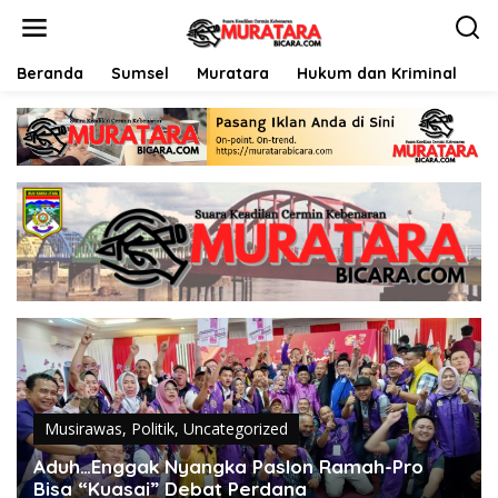
L
e
w
a
Beranda
Sumsel
Muratara
Hukum dan Kriminal
P
t
i
k
e
k
o
n
t
e
n
Musirawas
,
Politik
,
Uncategorized
Aduh…Enggak Nyangka Paslon Ramah-Pro
Bisa “Kuasai” Debat Perdana