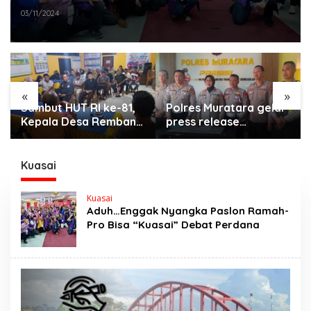
03/11/2024
«
»
Sambut HUT RI ke-81,
Polres Muratara gelar
Kepala Desa Remban
press release
Gelar Rapat Persiapan
:Tetapkan Dua
Bersama Panitia
Direktur Jadi
Tersangka Kecelakaan
Kuasai
Maut antara Bus ALS
dan Tangki BBM
Kuasai
Tewaskan 19 Orang
Aduh…Enggak Nyangka Paslon Ramah-
Pro Bisa “Kuasai” Debat Perdana