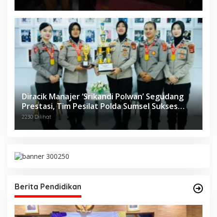
Diracik Manajer ‘Srikandi Polwan’ Segudang
Prestasi, Tim Pesilat Polda Sumsel Sukses
Diajang Kejurnas Menpora Cup II 2024
2230 Dilihat
Berita Pendidikan