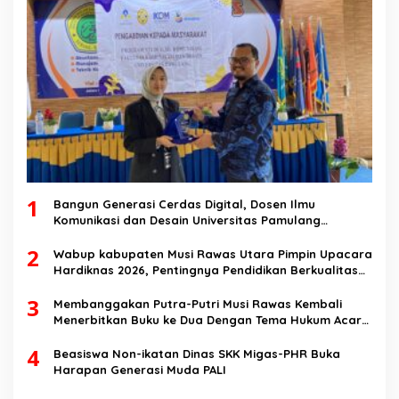
1
Bangun Generasi Cerdas Digital, Dosen Ilmu
Komunikasi dan Desain Universitas Pamulang
Sosialisasikan Bahaya Disinformasi AI dan Hate
2
Speech di SMK Ikhlas Jawilan
Wabup kabupaten Musi Rawas Utara Pimpin Upacara
Hardiknas 2026, Pentingnya Pendidikan Berkualitas
dan berakhlak
3
Membanggakan Putra-Putri Musi Rawas Kembali
Menerbitkan Buku ke Dua Dengan Tema Hukum Acara
Perdata
4
Beasiswa Non-ikatan Dinas SKK Migas-PHR Buka
Harapan Generasi Muda PALI