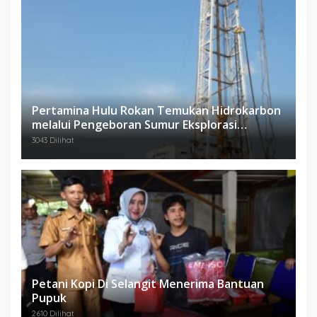
Pertamina Hulu Rokan Temukan Hidrokarbon
melalui Pengeboran Sumur Eksplorasi
Anggrek Violet (AVO)-001
3043 Dilihat
Petani Kopi Di Selangit Menerima Bantuan
Pupuk
2610 Dilihat