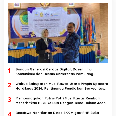
1
Bangun Generasi Cerdas Digital, Dosen Ilmu
Komunikasi dan Desain Universitas Pamulang
Sosialisasikan Bahaya Disinformasi AI dan Hate
2
Speech di SMK Ikhlas Jawilan
Wabup kabupaten Musi Rawas Utara Pimpin Upacara
Hardiknas 2026, Pentingnya Pendidikan Berkualitas
dan berakhlak
3
Membanggakan Putra-Putri Musi Rawas Kembali
Menerbitkan Buku ke Dua Dengan Tema Hukum Acara
Perdata
4
Beasiswa Non-ikatan Dinas SKK Migas-PHR Buka