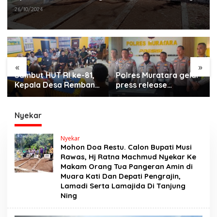
Tua Pangeran Amin di Muara Kati Dan Depati
26/10/2024
Pengrajin, Lamadi Serta Lamajida Di Tanjung
Ning
«
»
Polres Muratara gelar
Semarak HUT RI ke-81,
press release
Pemerintah
:Tetapkan Dua
Kecamatan Rawas Ulu
Direktur Jadi
Gelar Berbagai Lomba
Tersangka Kecelakaan
Nyekar
Maut antara Bus ALS
dan Tangki BBM
Nyekar
Tewaskan 19 Orang
Mohon Doa Restu. Calon Bupati Musi
Rawas, Hj Ratna Machmud Nyekar Ke
Makam Orang Tua Pangeran Amin di
Muara Kati Dan Depati Pengrajin,
Lamadi Serta Lamajida Di Tanjung
Ning