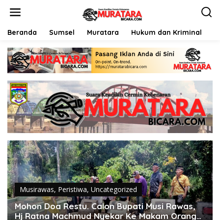
L
e
w
a
Beranda
Sumsel
Muratara
Hukum dan Kriminal
P
t
i
k
e
k
o
n
t
e
n
Musirawas
,
Peristiwa
,
Uncategorized
Mohon Doa Restu. Calon Bupati Musi Rawas,
Hj Ratna Machmud Nyekar Ke Makam Orang