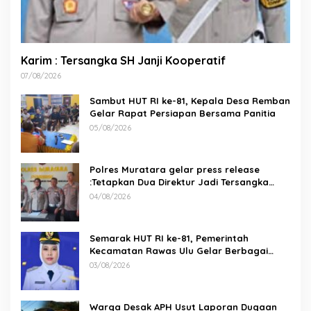
Karim : Tersangka SH Janji Kooperatif
07/08/2026
Sambut HUT RI ke-81, Kepala Desa Remban
Gelar Rapat Persiapan Bersama Panitia
05/08/2026
Polres Muratara gelar press release
:Tetapkan Dua Direktur Jadi Tersangka
Kecelakaan Maut antara Bus ALS dan
04/08/2026
Tangki BBM Tewaskan 19 Orang
Semarak HUT RI ke-81, Pemerintah
Kecamatan Rawas Ulu Gelar Berbagai
Lomba
03/08/2026
Warga Desak APH Usut Laporan Dugaan