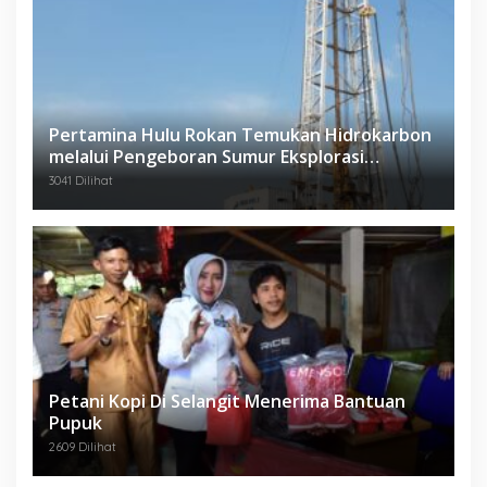
Pertamina Hulu Rokan Temukan Hidrokarbon
melalui Pengeboran Sumur Eksplorasi
Anggrek Violet (AVO)-001
3041 Dilihat
Petani Kopi Di Selangit Menerima Bantuan
Pupuk
2609 Dilihat