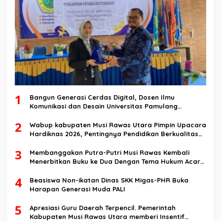
1
Bangun Generasi Cerdas Digital, Dosen Ilmu
Komunikasi dan Desain Universitas Pamulang
Sosialisasikan Bahaya Disinformasi AI dan Hate
2
Speech di SMK Ikhlas Jawilan
Wabup kabupaten Musi Rawas Utara Pimpin Upacara
Hardiknas 2026, Pentingnya Pendidikan Berkualitas
dan berakhlak
3
Membanggakan Putra-Putri Musi Rawas Kembali
Menerbitkan Buku ke Dua Dengan Tema Hukum Acara
Perdata
4
Beasiswa Non-ikatan Dinas SKK Migas-PHR Buka
Harapan Generasi Muda PALI
5
Apresiasi Guru Daerah Terpencil. Pemerintah
Kabupaten Musi Rawas Utara memberi Insentif