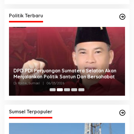
Politik Terbaru
DPD PDI Perjuangan Sumatera Selatan Akan
T
Menjalankan Politik Santun Dan Bersahabat
D
Di Politik, Sumsel
|
06/03/2026
Di
Sumsel Terpopuler