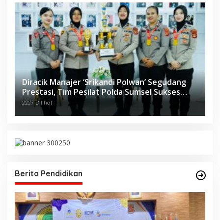
Diracik Manajer ‘Srikandi Polwan’ Segudang
Prestasi, Tim Pesilat Polda Sumsel Sukses
Diajang Kejurnas Menpora Cup II 2024
2227 Dilihat
Berita Pendidikan