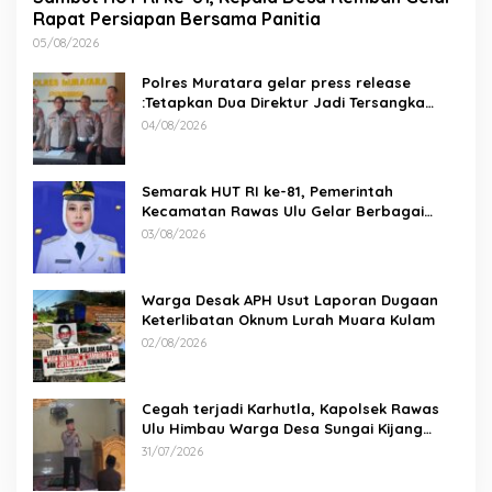
Rapat Persiapan Bersama Panitia
05/08/2026
Polres Muratara gelar press release
:Tetapkan Dua Direktur Jadi Tersangka
Kecelakaan Maut antara Bus ALS dan
04/08/2026
Tangki BBM Tewaskan 19 Orang
Semarak HUT RI ke-81, Pemerintah
Kecamatan Rawas Ulu Gelar Berbagai
Lomba
03/08/2026
Warga Desak APH Usut Laporan Dugaan
Keterlibatan Oknum Lurah Muara Kulam
02/08/2026
Cegah terjadi Karhutla, Kapolsek Rawas
Ulu Himbau Warga Desa Sungai Kijang
Sesuai Maklumat Kapolda Sumsel
31/07/2026