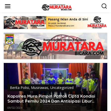
L
e
w
a
t
i
k
e
k
o
n
t
e
n
Berita Polisi
,
Musirawas
,
Uncategorized
Kapolres Mura Pimpin Patroli Cipta Kondisi
Sambut Pemilu 2024 Dan Antisipasi Libur
Panjang
09/02/2024