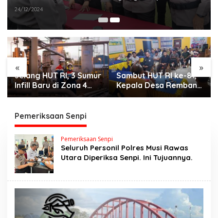
24/12/2024
«
»
Jelang HUT RI, 3 Sumur
Sambut HUT RI ke-81,
Infill Baru di Zona 4
Kepala Desa Remban
Dukung Kedaulatan
Gelar Rapat Persiapan
Energi
Bersama Panitia
Pemeriksaan Senpi
Pemeriksaan Senpi
Seluruh Personil Polres Musi Rawas
Utara Diperiksa Senpi. Ini Tujuannya.