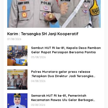
Karim : Tersangka SH Janji Kooperatif
07/08/2026
Sambut HUT RI ke-81, Kepala Desa Remban
Gelar Rapat Persiapan Bersama Panitia
05/08/2026
Polres Muratara gelar press release
:Tetapkan Dua Direktur Jadi Tersangka
Kecelakaan Maut antara Bus ALS dan
04/08/2026
Tangki BBM Tewaskan 19 Orang
Semarak HUT RI ke-81, Pemerintah
Kecamatan Rawas Ulu Gelar Berbagai
Lomba
03/08/2026