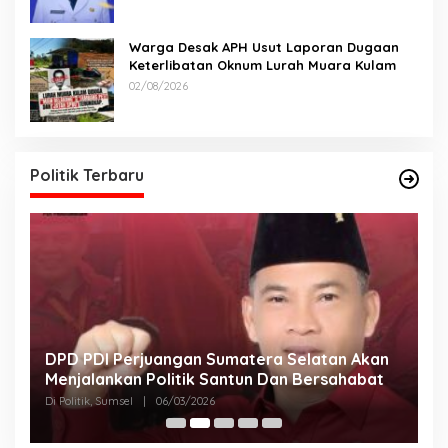
Warga Desak APH Usut Laporan Dugaan
Keterlibatan Oknum Lurah Muara Kulam
02/08/2026
Politik Terbaru
DPD PDI Perjuangan Sumatera Selatan Akan
T
Menjalankan Politik Santun Dan Bersahabat
D
Di Politik, Sumsel
|
06/03/2026
Di