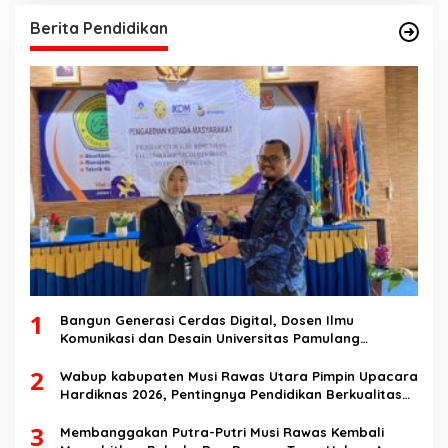
Berita Pendidikan
1
Bangun Generasi Cerdas Digital, Dosen Ilmu
Komunikasi dan Desain Universitas Pamulang
Sosialisasikan Bahaya Disinformasi AI dan Hate
2
Speech di SMK Ikhlas Jawilan
Wabup kabupaten Musi Rawas Utara Pimpin Upacara
Hardiknas 2026, Pentingnya Pendidikan Berkualitas
dan berakhlak
3
Membanggakan Putra-Putri Musi Rawas Kembali