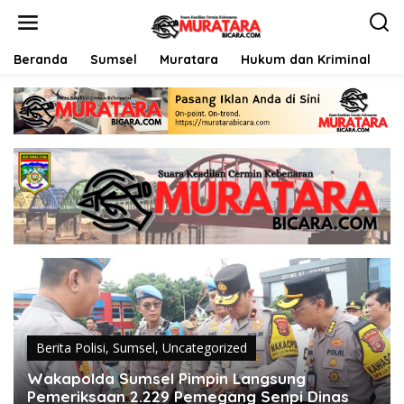
L
e
w
a
Beranda
Sumsel
Muratara
Hukum dan Kriminal
P
t
i
k
e
k
o
n
t
e
n
Berita Polisi
,
Sumsel
,
Uncategorized
Wakapolda Sumsel Pimpin Langsung
Pemeriksaan 2.229 Pemegang Senpi Dinas